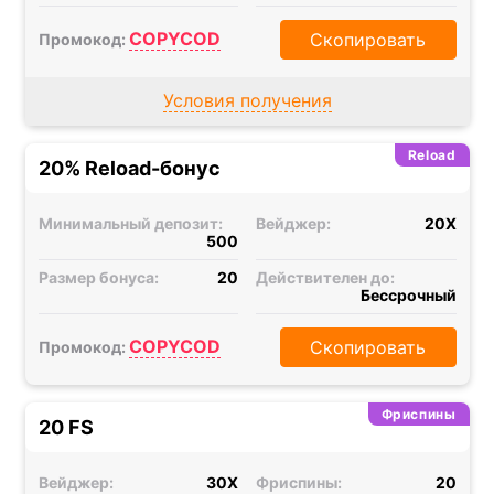
COPYCOD
Скопировать
Промокод:
Условия получения
Reload
20% Reload-бонус
Минимальный депозит:
Вейджер:
20X
500
Размер бонуса:
20
Действителен до:
Бессрочный
COPYCOD
Скопировать
Промокод:
Фриспины
20 FS
Вейджер:
30X
Фриспины:
20