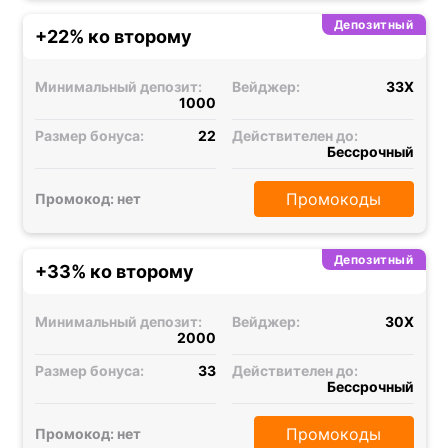
Депозитный
+22% ко второму
Минимальный депозит:
Вейджер:
33X
1000
Размер бонуса:
22
Действителен до:
Бессрочный
Промокоды
Промокод: нет
Депозитный
+33% ко второму
Минимальный депозит:
Вейджер:
30X
2000
Размер бонуса:
33
Действителен до:
Бессрочный
Промокоды
Промокод: нет