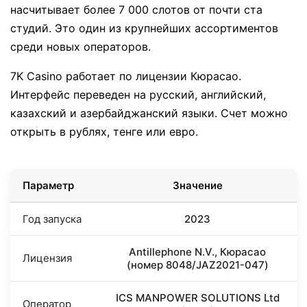
насчитывает более 7 000 слотов от почти ста
студий. Это один из крупнейших ассортиментов
среди новых операторов.
7K Casino работает по лицензии Кюрасао.
Интерфейс переведен на русский, английский,
казахский и азербайджанский языки. Счет можно
открыть в рублях, тенге или евро.
Параметр
Значение
Год запуска
2023
Antillephone N.V., Кюрасао
Лицензия
(номер 8048/JAZ2021-047)
ICS MANPOWER SOLUTIONS Ltd
Оператор