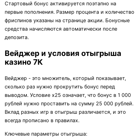
Стартовый бонус активируется поэтапно на
первые пополнения. Размер процента и количество
фриспинов указаны на странице акции. Бонусные
средства начисляются автоматически после
депозита.
Вейджер и условия отыгрыша
казино 7К
Вейджер - это множитель, который показывает,
сколько раз нужно прокрутить бонус перед
выводом. Условие x25 означает, что бонус в 1 000
рублей нужно проставить на сумму 25 000 рублей.
Вклад разных игр в отыгрыш различается, и это
всегда прописано в правилах.
Ключевые параметры отыгрыша: