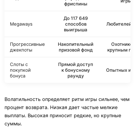
игры
фриспины
До 117 649
Megaways
способов
Любителей 
выигрыша
Прогрессивные
Накопительный
Охотников
джекпоты
призовой фонд
крупным пр
Слоты с
Прямой доступ
покупкой
к бонусному
Опытных иг
бонуса
раунду
Волатильность определяет ритм игры сильнее, чем
процент возврата. Низкая дает частые мелкие
выплаты. Высокая приносит редкие, но крупные
суммы.