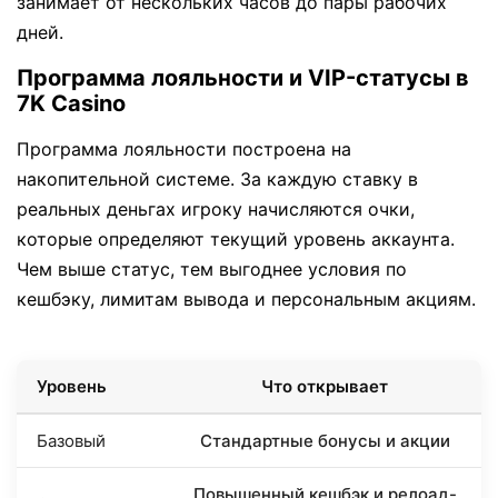
занимает от нескольких часов до пары рабочих
дней.
Программа лояльности и VIP-статусы в
7K Casino
Программа лояльности построена на
накопительной системе. За каждую ставку в
реальных деньгах игроку начисляются очки,
которые определяют текущий уровень аккаунта.
Чем выше статус, тем выгоднее условия по
кешбэку, лимитам вывода и персональным акциям.
Уровень
Что открывает
Базовый
Стандартные бонусы и акции
Повышенный кешбэк и релоад-