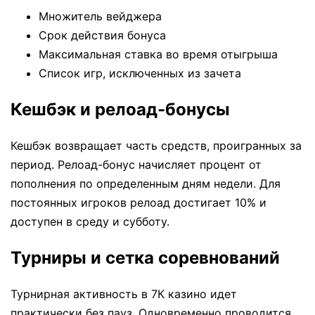
Множитель вейджера
Срок действия бонуса
Максимальная ставка во время отыгрыша
Список игр, исключенных из зачета
Кешбэк и релоад-бонусы
Кешбэк возвращает часть средств, проигранных за
период. Релоад-бонус начисляет процент от
пополнения по определенным дням недели. Для
постоянных игроков релоад достигает 10% и
доступен в среду и субботу.
Турниры и сетка соревнований
Турнирная активность в 7К казино идет
практически без пауз. Одновременно проводится