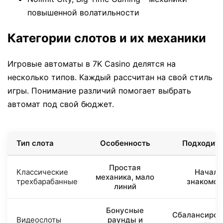
повышенной волатильности
Категории слотов и их механики
Игровые автоматы в 7K Casino делятся на
несколько типов. Каждый рассчитан на свой стиль
игры. Понимание различий помогает выбрать
автомат под свой бюджет.
Тип слота
Особенность
Подходит 
Простая
Классические
Начала
механика, мало
трехбарабанные
знакомст
линий
Бонусные
Сбалансиров
Видеослоты
раунды и