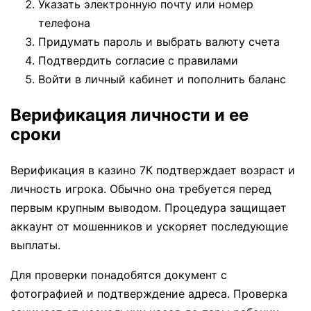
Указать электронную почту или номер
телефона
Придумать пароль и выбрать валюту счета
Подтвердить согласие с правилами
Войти в личный кабинет и пополнить баланс
Верификация личности и ее
сроки
Верификация в казино 7К подтверждает возраст и
личность игрока. Обычно она требуется перед
первым крупным выводом. Процедура защищает
аккаунт от мошенников и ускоряет последующие
выплаты.
Для проверки понадобятся документ с
фотографией и подтверждение адреса. Проверка