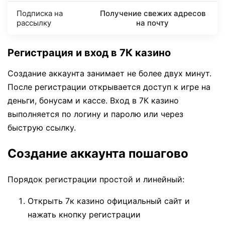
Подписка на
Получение свежих адресов
рассылку
на почту
Регистрация и вход в 7К казино
Создание аккаунта занимает не более двух минут.
После регистрации открывается доступ к игре на
деньги, бонусам и кассе. Вход в 7К казино
выполняется по логину и паролю или через
быструю ссылку.
Создание аккаунта пошагово
Порядок регистрации простой и линейный:
Открыть 7к казино официальный сайт и
нажать кнопку регистрации