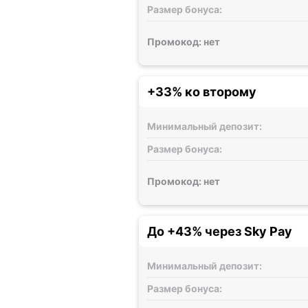
Размер бонуса:
Промокод: нет
+33% ко второму
Минимальный депозит:
Размер бонуса:
Промокод: нет
До +43% через Sky Pay
Минимальный депозит:
Размер бонуса: