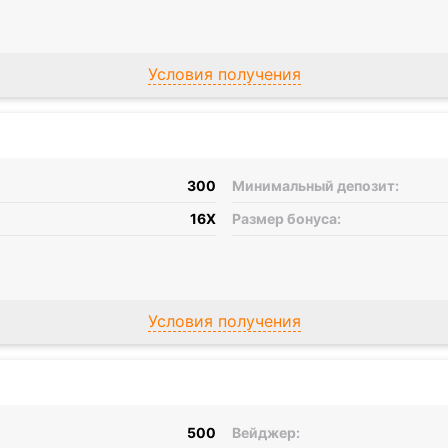
Условия получения
300
Минимальный депозит:
16X
Размер бонуса:
Условия получения
500
Вейджер: