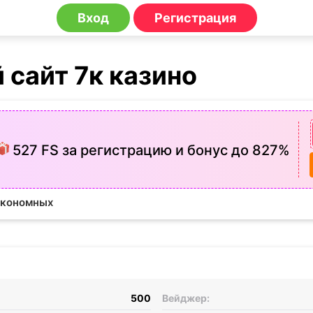
Вход
Регистрация
сайт 7к казино
527 FS за регистрацию и бонус до 827%
экономных
500
Вейджер: