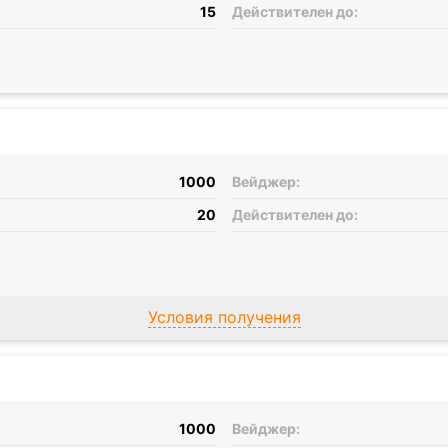
15
Действителен до:
1000
Вейджер:
20
Действителен до:
Условия получения
1000
Вейджер: