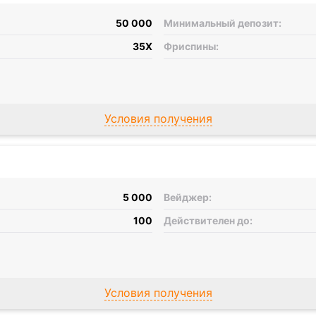
50 000
Минимальный депозит:
35X
Фриспины:
Условия получения
5 000
Вейджер:
100
Действителен до:
Условия получения