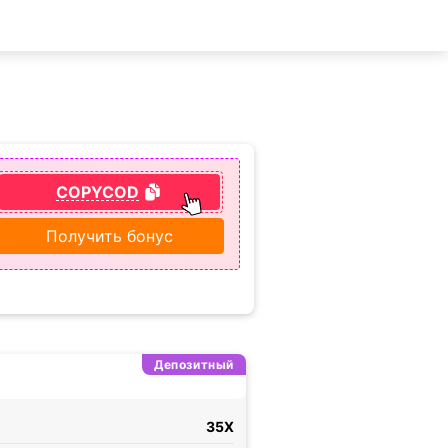
COPYCOD
Получить бонус
Депозитный
35X