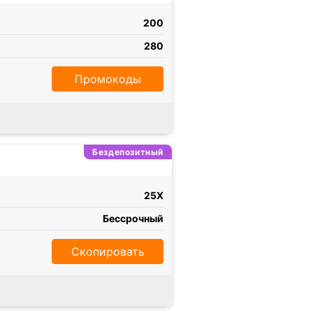
200
280
Промокоды
Бездепозитный
25X
Бессрочный
Скопировать