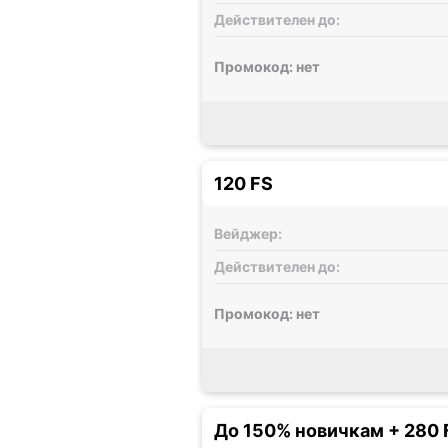
Действителен до:
Промокод: нет
120 FS
Вейджер:
Действителен до:
Промокод: нет
До 150% новичкам + 280 