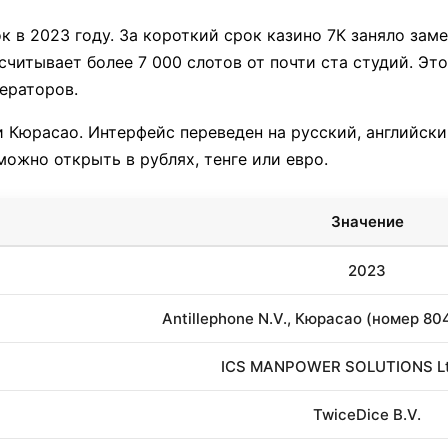
к в 2023 году. За короткий срок казино 7К заняло за
асчитывает более 7 000 слотов от почти ста студий. Эт
ераторов.
и Кюрасао. Интерфейс переведен на русский, английски
ожно открыть в рублях, тенге или евро.
Значение
2023
Antillephone N.V., Кюрасао (номер 8
ICS MANPOWER SOLUTIONS Lt
TwiceDice B.V.