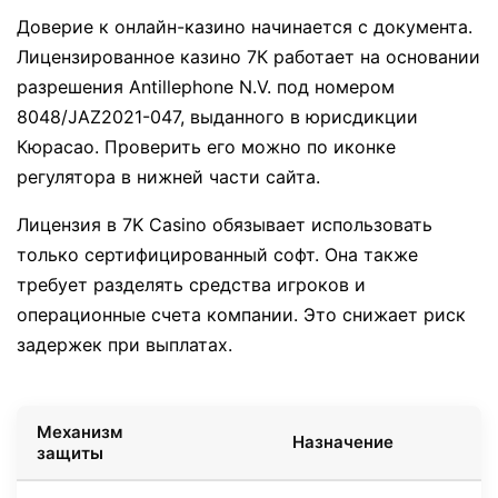
Доверие к онлайн-казино начинается с документа.
Лицензированное казино 7К работает на основании
разрешения Antillephone N.V. под номером
8048/JAZ2021-047, выданного в юрисдикции
Кюрасао. Проверить его можно по иконке
регулятора в нижней части сайта.
Лицензия в 7K Casino обязывает использовать
только сертифицированный софт. Она также
требует разделять средства игроков и
операционные счета компании. Это снижает риск
задержек при выплатах.
Механизм
Назначение
защиты