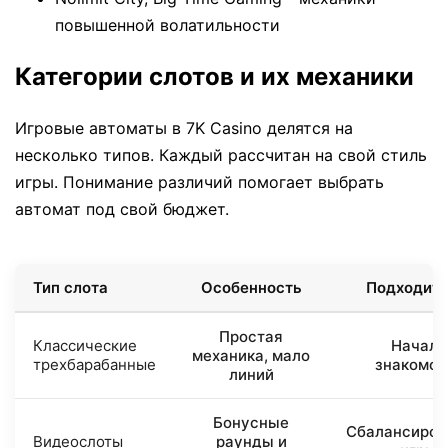
повышенной волатильности
Категории слотов и их механики
Игровые автоматы в 7K Casino делятся на
несколько типов. Каждый рассчитан на свой стиль
игры. Понимание различий помогает выбрать
автомат под свой бюджет.
Тип слота
Особенность
Подходит 
Простая
Классические
Начала
механика, мало
трехбарабанные
знакомст
линий
Бонусные
Сбалансиров
Видеослоты
раунды и