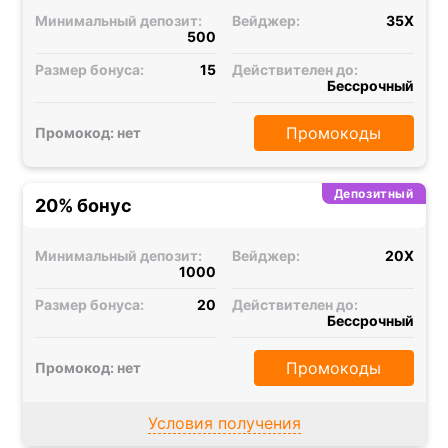
Минимальный депозит:
Вейджер:
35X
500
Размер бонуса:
15
Действителен до:
Бессрочный
Промокоды
Промокод: нет
Депозитный
20% бонус
Минимальный депозит:
Вейджер:
20X
1000
Размер бонуса:
20
Действителен до:
Бессрочный
Промокоды
Промокод: нет
Условия получения