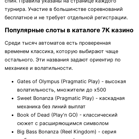
спин. Правила указаны на странице каждого
турнира. Участие в большинстве соревнований
бесплатное и не требует отдельной регистрации.
Популярные слоты в каталоге 7К казино
Среди тысяч автоматов есть проверенная
временем классика, которую выбирают чаще
остального. Эти названия задают ориентир по
механике и волатильности.
Gates of Olympus (Pragmatic Play) - высокая
волатильность, множители до x500
Sweet Bonanza (Pragmatic Play) - каскадная
механика без линий выплат
Book of Dead (Play'n GO) - классический
сюжет с расширяющимся символом
Big Bass Bonanza (Reel Kingdom) - серия