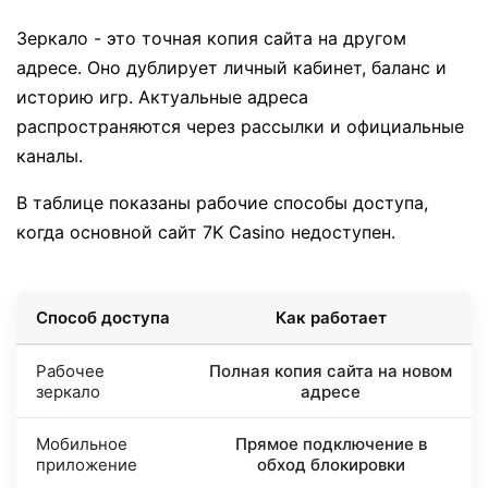
Зеркало - это точная копия сайта на другом
адресе. Оно дублирует личный кабинет, баланс и
историю игр. Актуальные адреса
распространяются через рассылки и официальные
каналы.
В таблице показаны рабочие способы доступа,
когда основной сайт 7K Casino недоступен.
Способ доступа
Как работает
Рабочее
Полная копия сайта на новом
зеркало
адресе
Мобильное
Прямое подключение в
приложение
обход блокировки