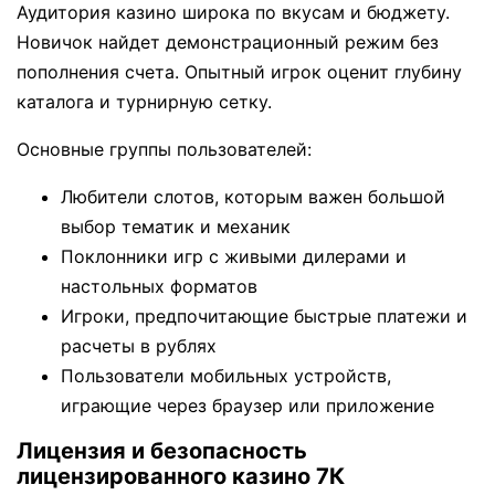
Аудитория казино широка по вкусам и бюджету.
Новичок найдет демонстрационный режим без
пополнения счета. Опытный игрок оценит глубину
каталога и турнирную сетку.
Основные группы пользователей:
Любители слотов, которым важен большой
выбор тематик и механик
Поклонники игр с живыми дилерами и
настольных форматов
Игроки, предпочитающие быстрые платежи и
расчеты в рублях
Пользователи мобильных устройств,
играющие через браузер или приложение
Лицензия и безопасность
лицензированного казино 7К