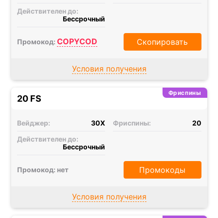
Действителен до:
Бессрочный
COPYCOD
Скопировать
Промокод:
Условия получения
Фриспины
20 FS
Вейджер:
30X
Фриспины:
20
Действителен до:
Бессрочный
Промокоды
Промокод: нет
Условия получения