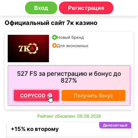
Вход
Регистрация
Официальный сайт 7к казино
Новый бренд
Для экономных
527 FS за регистрацию и бонус до
827%
COPYCOD
Получить бонус
Рейтинг обновлен: 09.08.2026
Депозитный
+15% ко второму