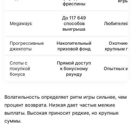
игры
фриспины
До 117 649
Megaways
способов
Любителей 
выигрыша
Прогрессивные
Накопительный
Охотников
джекпоты
призовой фонд
крупным пр
Слоты с
Прямой доступ
покупкой
к бонусному
Опытных иг
бонуса
раунду
Волатильность определяет ритм игры сильнее, чем
процент возврата. Низкая дает частые мелкие
выплаты. Высокая приносит редкие, но крупные
суммы.