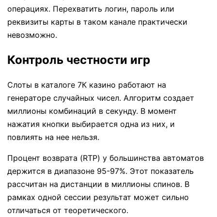
операциях. Перехватить логин, пароль или
реквизиты карты в таком канале практически
невозможно.
Контроль честности игр
Слоты в каталоге 7К казино работают на
генераторе случайных чисел. Алгоритм создает
миллионы комбинаций в секунду. В момент
нажатия кнопки выбирается одна из них, и
повлиять на нее нельзя.
Процент возврата (RTP) у большинства автоматов
держится в диапазоне 95-97%. Этот показатель
рассчитан на дистанции в миллионы спинов. В
рамках одной сессии результат может сильно
отличаться от теоретического.