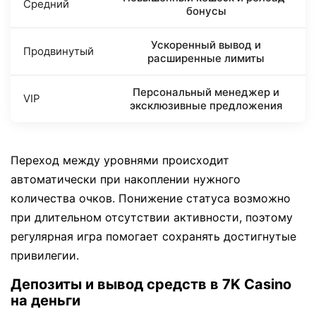
Средний
бонусы
Ускоренный вывод и
Продвинутый
расширенные лимиты
Персональный менеджер и
VIP
эксклюзивные предложения
Переход между уровнями происходит
автоматически при накоплении нужного
количества очков. Понижение статуса возможно
при длительном отсутствии активности, поэтому
регулярная игра помогает сохранять достигнутые
привилегии.
Депозиты и вывод средств в 7K Casino
на деньги