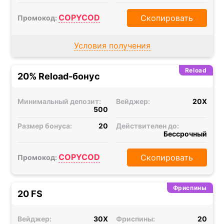
COPYCOD
Скопировать
Промокод:
Условия получения
Reload
20% Reload-бонус
Минимальный депозит:
Вейджер:
20X
500
Размер бонуса:
20
Действителен до:
Бессрочный
COPYCOD
Скопировать
Промокод:
Фриспины
20 FS
Вейджер:
30X
Фриспины:
20