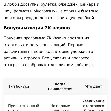
В лобби доступны рулетка, блэкджек, баккара и
шоу-форматы. Многоязычные столы и быстрые
повторы раундов делают навигацию удобной
Бонусы и акции 7К казино
Бонусная программа 7К казино состоит из
стартовых и регулярных акций. Первые
рассчитаны на новичков, вторые удерживают
активных игроков. Все условия и прогресс
отыгрыша отображаются в личном кабинете.
Когда
Тип бонуса
Что дает
начисляется
Увеличение
Приветственный
На первые
стартового
пакет
депозиты
баланса и