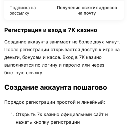
Подписка на
Получение свежих адресов
рассылку
на почту
Регистрация и вход в 7К казино
Создание аккаунта занимает не более двух минут.
После регистрации открывается доступ к игре на
деньги, бонусам и кассе. Вход в 7К казино
выполняется по логину и паролю или через
быструю ссылку.
Создание аккаунта пошагово
Порядок регистрации простой и линейный:
Открыть 7к казино официальный сайт и
нажать кнопку регистрации