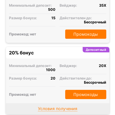
Минимальный депозит:
Вейджер:
35X
500
Размер бонуса:
15
Действителен до:
Бессрочный
Промокоды
Промокод: нет
Депозитный
20% бонус
Минимальный депозит:
Вейджер:
20X
1000
Размер бонуса:
20
Действителен до:
Бессрочный
Промокоды
Промокод: нет
Условия получения