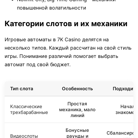
повышенной волатильности
Категории слотов и их механики
Игровые автоматы в 7K Casino делятся на
несколько типов. Каждый рассчитан на свой стиль
игры. Понимание различий помогает выбрать
автомат под свой бюджет.
Тип слота
Особенность
Подходит 
Простая
Классические
Начала
механика, мало
трехбарабанные
знакомст
линий
Бонусные
Сбалансиров
Видеослоты
раунды и