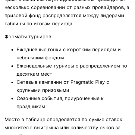
несколько соревнований от разных провайдеров, а
призовой фонд распределяется между лидерами
таблицы по итогам периода.
Форматы турниров:
Ежедневные гонки с коротким периодом и
небольшим фондом
Еженедельные турниры с распределением по
десяткам мест
Сетевые кампании от Pragmatic Play с
крупными призовыми
Сезонные события, приуроченные к
праздникам
Место в таблице определяется по сумме ставок,
множителю выигрыша или количеству очков за