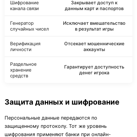
Шифрование
Закрывает доступ к
канала связи
данным карт и паспортов
Генератор
Исключает вмешательство
случайных чисел
в результат игры
Верификация
Отсекает мошеннические
личности
аккаунты
Раздельное
Гарантирует доступность
хранение
денег игрока
средств
Защита данных и шифрование
Персональные данные передаются по
защищенному протоколу. Тот же уровень
шифрования применяют банки при онлайн-