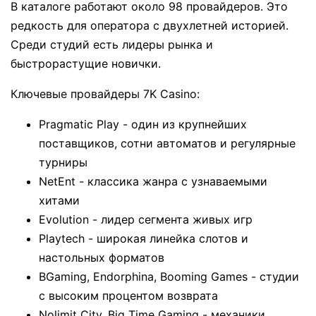
В каталоге работают около 98 провайдеров. Это
редкость для оператора с двухлетней историей.
Среди студий есть лидеры рынка и
быстрорастущие новички.
Ключевые провайдеры 7K Casino:
Pragmatic Play - один из крупнейших
поставщиков, сотни автоматов и регулярные
турниры
NetEnt - классика жанра с узнаваемыми
хитами
Evolution - лидер сегмента живых игр
Playtech - широкая линейка слотов и
настольных форматов
BGaming, Endorphina, Booming Games - студии
с высоким процентом возврата
Nolimit City, Big Time Gaming - механики