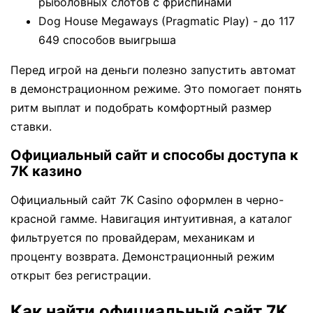
рыболовных слотов с фриспинами
Dog House Megaways (Pragmatic Play) - до 117
649 способов выигрыша
Перед игрой на деньги полезно запустить автомат
в демонстрационном режиме. Это помогает понять
ритм выплат и подобрать комфортный размер
ставки.
Официальный сайт и способы доступа к
7К казино
Официальный сайт 7K Casino оформлен в черно-
красной гамме. Навигация интуитивная, а каталог
фильтруется по провайдерам, механикам и
проценту возврата. Демонстрационный режим
открыт без регистрации.
Как найти официальный сайт 7K