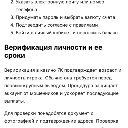
Указать электронную почту или номер
телефона
Придумать пароль и выбрать валюту счета
Подтвердить согласие с правилами
Войти в личный кабинет и пополнить баланс
Верификация личности и ее
сроки
Верификация в казино 7К подтверждает возраст и
личность игрока. Обычно она требуется перед
первым крупным выводом. Процедура защищает
аккаунт от мошенников и ускоряет последующие
выплаты.
Для проверки понадобятся документ с
фотографией и подтверждение адреса. Проверка