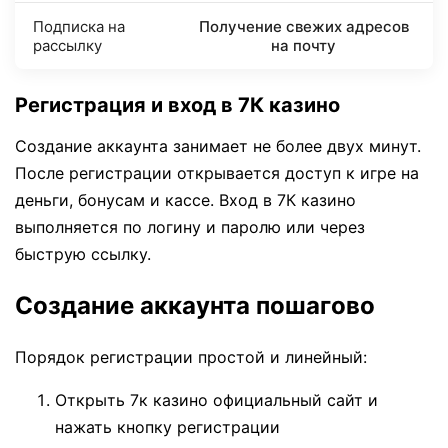
Подписка на
Получение свежих адресов
рассылку
на почту
Регистрация и вход в 7К казино
Создание аккаунта занимает не более двух минут.
После регистрации открывается доступ к игре на
деньги, бонусам и кассе. Вход в 7К казино
выполняется по логину и паролю или через
быструю ссылку.
Создание аккаунта пошагово
Порядок регистрации простой и линейный:
Открыть 7к казино официальный сайт и
нажать кнопку регистрации