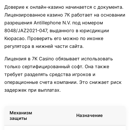
Доверие к онлайн-казино начинается с документа.
Лицензированное казино 7К работает на основании
разрешения Antillephone N.V. под номером
8048/JAZ2021-047, выданного в юрисдикции
Кюрасао. Проверить его можно по иконке
регулятора в нижней части сайта.
Лицензия в 7K Casino обязывает использовать
только сертифицированный софт. Она также
требует разделять средства игроков и
операционные счета компании. Это снижает риск
задержек при выплатах.
Механизм
Назначение
защиты