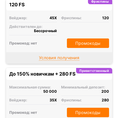
Фриспины
120 FS
Вейджер:
45X
Фриспины:
120
Действителен до:
Бессрочный
Промокоды
Промокод: нет
Условия получения
Приветственный
До 150% новичкам + 280 FS
Максимальная сумма:
Минимальный депозит:
50 000
200
Вейджер:
35X
Фриспины:
280
Промокоды
Промокод: нет