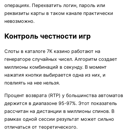
операциях. Перехватить логин, пароль или
реквизиты карты в таком канале практически
невозможно.
Контроль честности игр
Слоты в каталоге 7К казино работают на
генераторе случайных чисел. Алгоритм создает
миллионы комбинаций в секунду. В момент
нажатия кнопки выбирается одна из них, и
повлиять на нее нельзя.
Процент возврата (RTP) у большинства автоматов
держится в диапазоне 95-97%. Этот показатель
рассчитан на дистанции в миллионы спинов. В
рамках одной сессии результат может сильно
отличаться от теоретического.