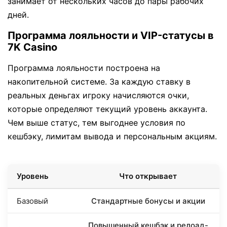
занимает от нескольких часов до пары рабочих
дней.
Программа лояльности и VIP-статусы в
7K Casino
Программа лояльности построена на
накопительной системе. За каждую ставку в
реальных деньгах игроку начисляются очки,
которые определяют текущий уровень аккаунта.
Чем выше статус, тем выгоднее условия по
кешбэку, лимитам вывода и персональным акциям.
Уровень
Что открывает
Базовый
Стандартные бонусы и акции
Повышенный кешбэк и релоад-