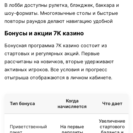
В лобби доступны рулетка, блэкджек, баккара и
шоу-форматы. Многоязычные столы и быстрые
повторы раундов делают навигацию удобной
Бонусы и акции 7К казино
Бонусная программа 7К казино состоит из
стартовых и регулярных акций. Первые
рассчитаны на новичков, вторые удерживают
активных игроков. Все условия и прогресс
отыгрыша отображаются в личном кабинете.
Когда
Тип бонуса
Что дает
начисляется
Увеличение
Приветственный
На первые
стартового
пакет
депозиты
баланса и