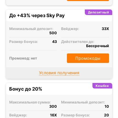
Депозитный
До +43% через Sky Pay
Минимальный депозит:
Вейджер:
33X
500
Размер бонуса:
43
Действителен до:
Бессрочный
Промокоды
Промокод: нет
Условия получения
Кешбэк
Бонус до 20%
Максимальная сумма:
Минимальный депозит:
300
10
Вейджер:
16X
Размер бонуса:
20