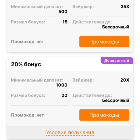
Минимальный депозит:
Вейджер:
35X
500
Размер бонуса:
15
Действителен до:
Бессрочный
Промокоды
Промокод: нет
Депозитный
20% бонус
Минимальный депозит:
Вейджер:
20X
1000
Размер бонуса:
20
Действителен до:
Бессрочный
Промокоды
Промокод: нет
Условия получения