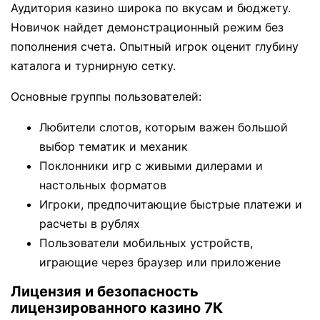
Аудитория казино широка по вкусам и бюджету.
Новичок найдет демонстрационный режим без
пополнения счета. Опытный игрок оценит глубину
каталога и турнирную сетку.
Основные группы пользователей:
Любители слотов, которым важен большой
выбор тематик и механик
Поклонники игр с живыми дилерами и
настольных форматов
Игроки, предпочитающие быстрые платежи и
расчеты в рублях
Пользователи мобильных устройств,
играющие через браузер или приложение
Лицензия и безопасность
лицензированного казино 7К