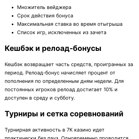
Множитель вейджера
Срок действия бонуса
Максимальная ставка во время отыгрыша
Список игр, исключенных из зачета
Кешбэк и релоад-бонусы
Кешбэк возвращает часть средств, проигранных за
период. Релоад-бонус начисляет процент от
пополнения по определенным дням недели. Для
постоянных игроков релоад достигает 10% и
доступен в среду и субботу.
Турниры и сетка соревнований
Турнирная активность в 7К казино идет
практически без пауз. Одновременно проводится