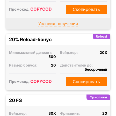
COPYCOD
Скопировать
Промокод:
Условия получения
Reload
20% Reload-бонус
Минимальный депозит:
Вейджер:
20X
500
Размер бонуса:
20
Действителен до:
Бессрочный
COPYCOD
Скопировать
Промокод:
Фриспины
20 FS
Вейджер:
30X
Фриспины:
20