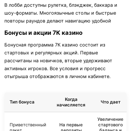
В лобби доступны рулетка, блэкджек, баккара и
шоу-форматы. Многоязычные столы и быстрые
повторы раундов делают навигацию удобной
Бонусы и акции 7К казино
Бонусная программа 7К казино состоит из
стартовых и регулярных акций. Первые
рассчитаны на новичков, вторые удерживают
активных игроков. Все условия и прогресс
отыгрыша отображаются в личном кабинете.
Когда
Тип бонуса
Что дает
начисляется
Увеличение
Приветственный
На первые
стартового
пакет
депозиты
баланса и