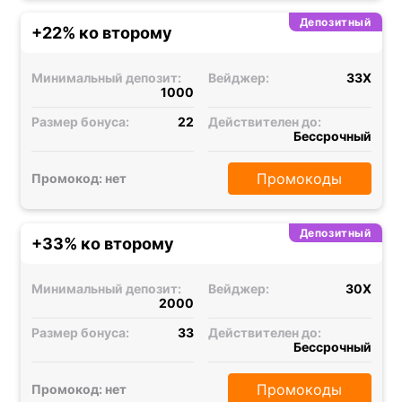
Депозитный
+22% ко второму
Минимальный депозит:
Вейджер:
33X
1000
Размер бонуса:
22
Действителен до:
Бессрочный
Промокоды
Промокод: нет
Депозитный
+33% ко второму
Минимальный депозит:
Вейджер:
30X
2000
Размер бонуса:
33
Действителен до:
Бессрочный
Промокоды
Промокод: нет