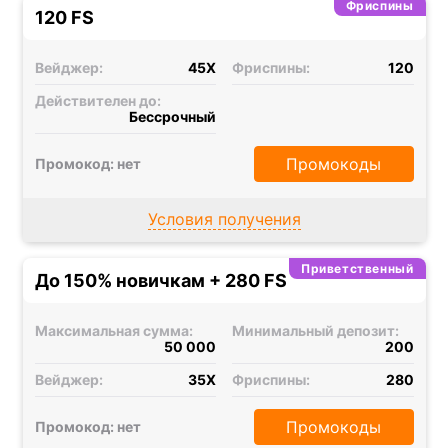
Фриспины
120 FS
Вейджер:
45X
Фриспины:
120
Действителен до:
Бессрочный
Промокоды
Промокод: нет
Условия получения
Приветственный
До 150% новичкам + 280 FS
Максимальная сумма:
Минимальный депозит:
50 000
200
Вейджер:
35X
Фриспины:
280
Промокоды
Промокод: нет