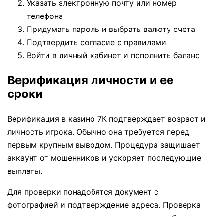
Указать электронную почту или номер
телефона
Придумать пароль и выбрать валюту счета
Подтвердить согласие с правилами
Войти в личный кабинет и пополнить баланс
Верификация личности и ее
сроки
Верификация в казино 7К подтверждает возраст и
личность игрока. Обычно она требуется перед
первым крупным выводом. Процедура защищает
аккаунт от мошенников и ускоряет последующие
выплаты.
Для проверки понадобятся документ с
фотографией и подтверждение адреса. Проверка