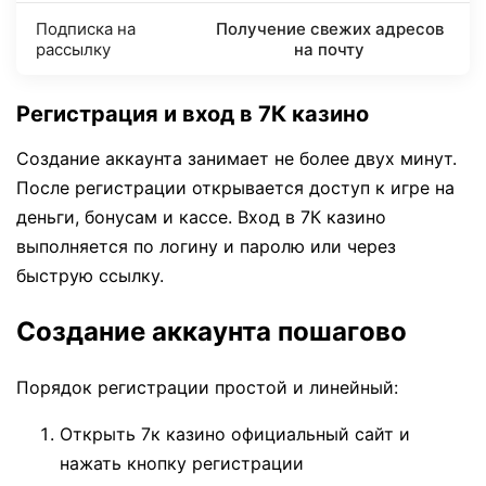
Подписка на
Получение свежих адресов
рассылку
на почту
Регистрация и вход в 7К казино
Создание аккаунта занимает не более двух минут.
После регистрации открывается доступ к игре на
деньги, бонусам и кассе. Вход в 7К казино
выполняется по логину и паролю или через
быструю ссылку.
Создание аккаунта пошагово
Порядок регистрации простой и линейный:
Открыть 7к казино официальный сайт и
нажать кнопку регистрации