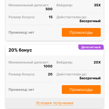
Минимальный депозит:
Вейджер:
35X
500
Размер бонуса:
15
Действителен до:
Бессрочный
Промокоды
Промокод: нет
Депозитный
20% бонус
Минимальный депозит:
Вейджер:
20X
1000
Размер бонуса:
20
Действителен до:
Бессрочный
Промокоды
Промокод: нет
Условия получения