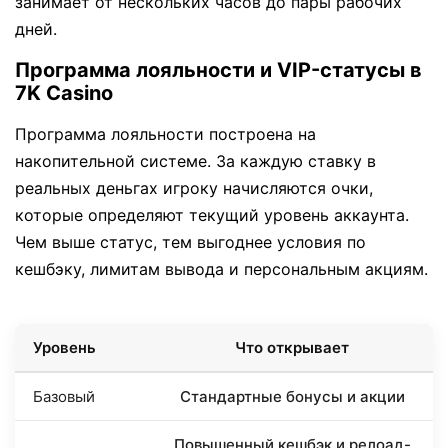
занимает от нескольких часов до пары рабочих
дней.
Программа лояльности и VIP-статусы в
7K Casino
Программа лояльности построена на
накопительной системе. За каждую ставку в
реальных деньгах игроку начисляются очки,
которые определяют текущий уровень аккаунта.
Чем выше статус, тем выгоднее условия по
кешбэку, лимитам вывода и персональным акциям.
Уровень
Что открывает
Базовый
Стандартные бонусы и акции
Повышенный кешбэк и релоад-