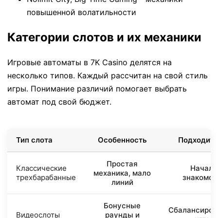
повышенной волатильности
Категории слотов и их механики
Игровые автоматы в 7K Casino делятся на
несколько типов. Каждый рассчитан на свой стиль
игры. Понимание различий помогает выбрать
автомат под свой бюджет.
Тип слота
Особенность
Подходит 
Простая
Классические
Начала
механика, мало
трехбарабанные
знакомст
линий
Бонусные
Сбалансиров
Видеослоты
раунды и