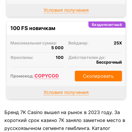
Условия получения
Бездепозитный
100 FS новичкам
Максимальная сумма:
Вейджер:
25X
5 000
Фриспины:
100
Действителен до:
Бессрочный
COPYCOD
Скопировать
Промокод:
Условия получения
Бренд 7K Casino вышел на рынок в 2023 году. За
короткий срок казино 7К заняло заметное место в
русскоязычном сегменте гемблинга. Каталог