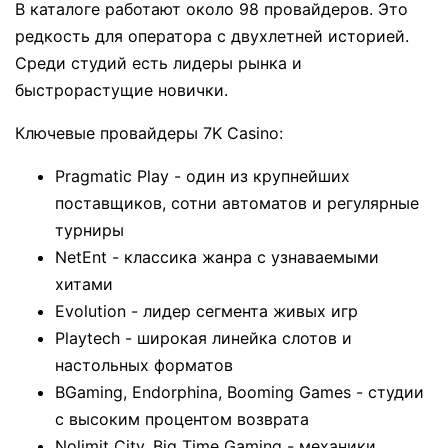
В каталоге работают около 98 провайдеров. Это
редкость для оператора с двухлетней историей.
Среди студий есть лидеры рынка и
быстрорастущие новички.
Ключевые провайдеры 7K Casino:
Pragmatic Play - один из крупнейших
поставщиков, сотни автоматов и регулярные
турниры
NetEnt - классика жанра с узнаваемыми
хитами
Evolution - лидер сегмента живых игр
Playtech - широкая линейка слотов и
настольных форматов
BGaming, Endorphina, Booming Games - студии
с высоким процентом возврата
Nolimit City, Big Time Gaming - механики