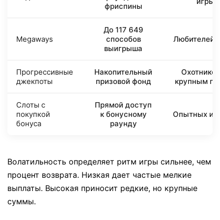
игры
фриспины
До 117 649
Megaways
способов
Любителей 
выигрыша
Прогрессивные
Накопительный
Охотников
джекпоты
призовой фонд
крупным пр
Слоты с
Прямой доступ
покупкой
к бонусному
Опытных иг
бонуса
раунду
Волатильность определяет ритм игры сильнее, чем
процент возврата. Низкая дает частые мелкие
выплаты. Высокая приносит редкие, но крупные
суммы.