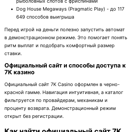
рыболовных слотов с фриспинами
Dog House Megaways (Pragmatic Play) - до 117
649 способов выигрыша
Перед игрой на деньги полезно запустить автомат
в демонстрационном режиме. Это помогает понять
ритм выплат и подобрать комфортный размер
ставки.
Официальный сайт и способы доступа к
7К казино
Официальный сайт 7K Casino оформлен в черно-
красной гамме. Навигация интуитивная, а каталог
фильтруется по провайдерам, механикам и
проценту возврата. Демонстрационный режим
открыт без регистрации.
Как найти официальный сайт 7K