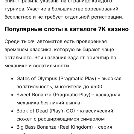
спин. Правила указаны на странице каждого
турнира. Участие в большинстве соревнований
бесплатное и не требует отдельной регистрации.
Популярные слоты в каталоге 7К казино
Среди тысяч автоматов есть проверенная
временем классика, которую выбирают чаще
остального. Эти названия задают ориентир по
механике и волатильности.
Gates of Olympus (Pragmatic Play) - высокая
волатильность, множители до x500
Sweet Bonanza (Pragmatic Play) - каскадная
механика без линий выплат
Book of Dead (Play'n GO) - классический
сюжет с расширяющимся символом
Big Bass Bonanza (Reel Kingdom) - серия