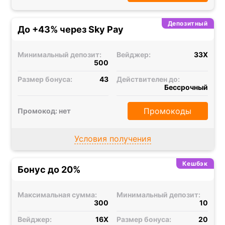
Депозитный
До +43% через Sky Pay
Минимальный депозит:
Вейджер:
33X
500
Размер бонуса:
43
Действителен до:
Бессрочный
Промокоды
Промокод: нет
Условия получения
Кешбэк
Бонус до 20%
Максимальная сумма:
Минимальный депозит:
300
10
Вейджер:
16X
Размер бонуса:
20