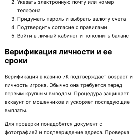
Указать электронную почту или номер
телефона
Придумать пароль и выбрать валюту счета
Подтвердить согласие с правилами
Войти в личный кабинет и пополнить баланс
Верификация личности и ее
сроки
Верификация в казино 7К подтверждает возраст и
личность игрока. Обычно она требуется перед
первым крупным выводом. Процедура защищает
аккаунт от мошенников и ускоряет последующие
выплаты.
Для проверки понадобятся документ с
фотографией и подтверждение адреса. Проверка