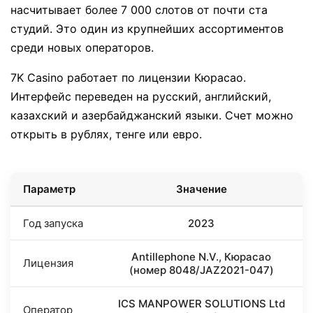
насчитывает более 7 000 слотов от почти ста
студий. Это один из крупнейших ассортиментов
среди новых операторов.
7K Casino работает по лицензии Кюрасао.
Интерфейс переведен на русский, английский,
казахский и азербайджанский языки. Счет можно
открыть в рублях, тенге или евро.
Параметр
Значение
Год запуска
2023
Antillephone N.V., Кюрасао
Лицензия
(номер 8048/JAZ2021-047)
ICS MANPOWER SOLUTIONS Ltd
Оператор