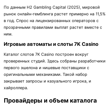
По данным H2 Gambling Capital (2025), мировой
рынок онлайн-гемблинга растет примерно на 11,5%
в год. Спрос на лицензированных операторов с
прозрачными правилами выплат растет вместе с
ним.
Игровые автоматы и слоты 7K Casino
Каталог слотов 7K Casino построен вокруг
проверенных студий. Здесь собраны разработчики
первого эшелона и нишевые поставщики с
оригинальными механиками. Такой набор
закрывает запросы и казуального игрока, и
хайроллера.
Провайдеры и объем каталога