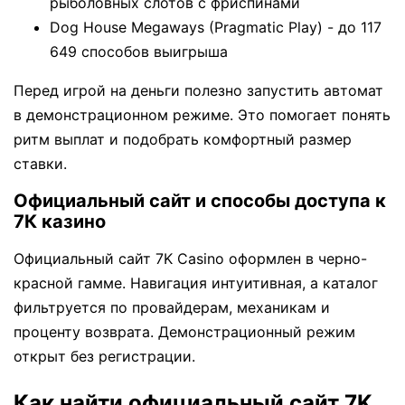
рыболовных слотов с фриспинами
Dog House Megaways (Pragmatic Play) - до 117
649 способов выигрыша
Перед игрой на деньги полезно запустить автомат
в демонстрационном режиме. Это помогает понять
ритм выплат и подобрать комфортный размер
ставки.
Официальный сайт и способы доступа к
7К казино
Официальный сайт 7K Casino оформлен в черно-
красной гамме. Навигация интуитивная, а каталог
фильтруется по провайдерам, механикам и
проценту возврата. Демонстрационный режим
открыт без регистрации.
Как найти официальный сайт 7K