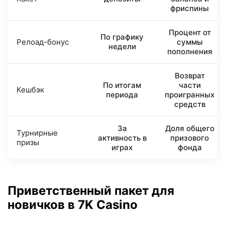
фриспины
Процент от
По графику
Релоад-бонус
суммы
недели
пополнения
Возврат
По итогам
части
Кешбэк
периода
проигранных
средств
За
Доля общего
Турнирные
активность в
призового
призы
играх
фонда
Приветственный пакет для
новичков в 7K Casino