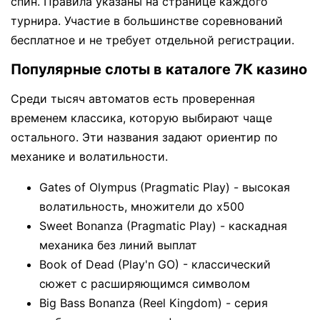
спин. Правила указаны на странице каждого
турнира. Участие в большинстве соревнований
бесплатное и не требует отдельной регистрации.
Популярные слоты в каталоге 7К казино
Среди тысяч автоматов есть проверенная
временем классика, которую выбирают чаще
остального. Эти названия задают ориентир по
механике и волатильности.
Gates of Olympus (Pragmatic Play) - высокая
волатильность, множители до x500
Sweet Bonanza (Pragmatic Play) - каскадная
механика без линий выплат
Book of Dead (Play'n GO) - классический
сюжет с расширяющимся символом
Big Bass Bonanza (Reel Kingdom) - серия