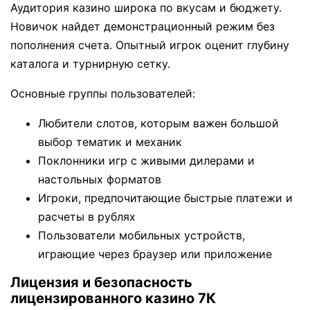
Аудитория казино широка по вкусам и бюджету.
Новичок найдет демонстрационный режим без
пополнения счета. Опытный игрок оценит глубину
каталога и турнирную сетку.
Основные группы пользователей:
Любители слотов, которым важен большой
выбор тематик и механик
Поклонники игр с живыми дилерами и
настольных форматов
Игроки, предпочитающие быстрые платежи и
расчеты в рублях
Пользователи мобильных устройств,
играющие через браузер или приложение
Лицензия и безопасность
лицензированного казино 7К