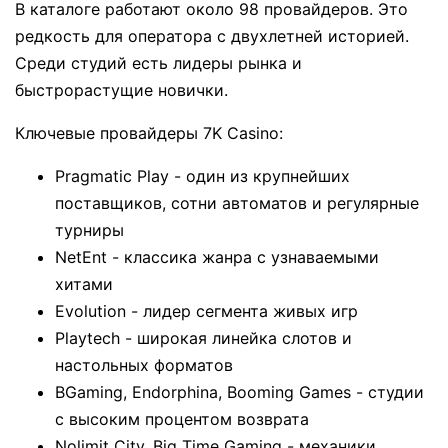
В каталоге работают около 98 провайдеров. Это
редкость для оператора с двухлетней историей.
Среди студий есть лидеры рынка и
быстрорастущие новички.
Ключевые провайдеры 7K Casino:
Pragmatic Play - один из крупнейших
поставщиков, сотни автоматов и регулярные
турниры
NetEnt - классика жанра с узнаваемыми
хитами
Evolution - лидер сегмента живых игр
Playtech - широкая линейка слотов и
настольных форматов
BGaming, Endorphina, Booming Games - студии
с высоким процентом возврата
Nolimit City, Big Time Gaming - механики