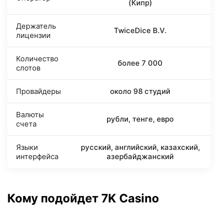
(Кипр)
Держатель
TwiceDice B.V.
лицензии
Количество
более 7 000
слотов
Провайдеры
около 98 студий
Валюты
рубли, тенге, евро
счета
Языки
русский, английский, казахский,
интерфейса
азербайджанский
Кому подойдет 7K Casino