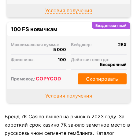
Условия получения
Бездепозитный
100 FS новичкам
Максимальная сумма:
Вейджер:
25X
5 000
Фриспины:
100
Действителен до:
Бессрочный
COPYCOD
Скопировать
Промокод:
Условия получения
Бренд 7K Casino вышел на рынок в 2023 году. За
короткий срок казино 7К заняло заметное место в
русскоязычном сегменте гемблинга. Каталог