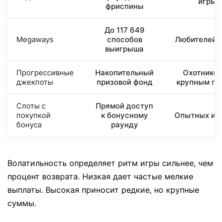
игры
фриспины
До 117 649
Megaways
способов
Любителей 
выигрыша
Прогрессивные
Накопительный
Охотников
джекпоты
призовой фонд
крупным пр
Слоты с
Прямой доступ
покупкой
к бонусному
Опытных иг
бонуса
раунду
Волатильность определяет ритм игры сильнее, чем
процент возврата. Низкая дает частые мелкие
выплаты. Высокая приносит редкие, но крупные
суммы.