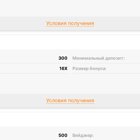
Условия получения
300
Минимальный депозит:
16X
Размер бонуса:
Условия получения
500
Вейджер: