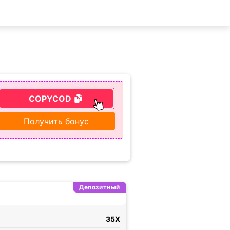
COPYCOD
Получить бонус
Депозитный
35X