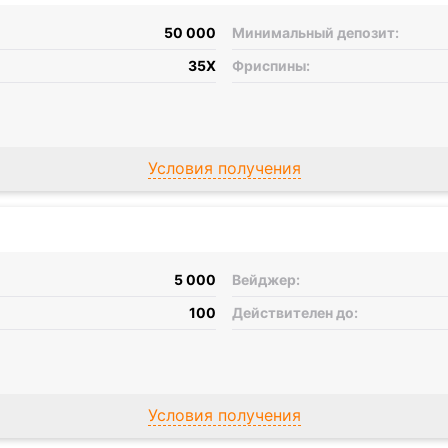
50 000
Минимальный депозит:
35X
Фриспины:
Условия получения
5 000
Вейджер:
100
Действителен до:
Условия получения