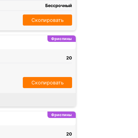
Бессрочный
Скопировать
Фриспины
20
Скопировать
Фриспины
20