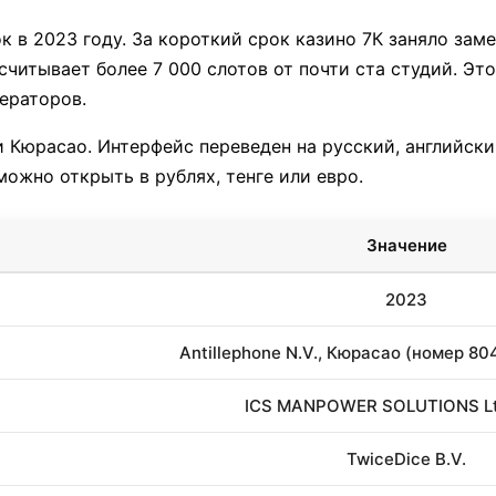
к в 2023 году. За короткий срок казино 7К заняло за
асчитывает более 7 000 слотов от почти ста студий. Эт
ераторов.
и Кюрасао. Интерфейс переведен на русский, английски
ожно открыть в рублях, тенге или евро.
Значение
2023
Antillephone N.V., Кюрасао (номер 8
ICS MANPOWER SOLUTIONS Lt
TwiceDice B.V.