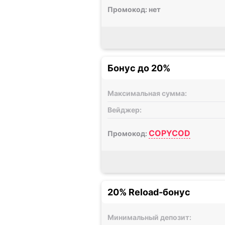
Промокод: нет
Бонус до 20%
Максимальная сумма:
Вейджер:
COPYCOD
Промокод:
20% Reload-бонус
Минимальный депозит: