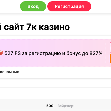
Вход
Регистрация
сайт 7к казино
527 FS за регистрацию и бонус до 827%
экономных
500
Вейджер: