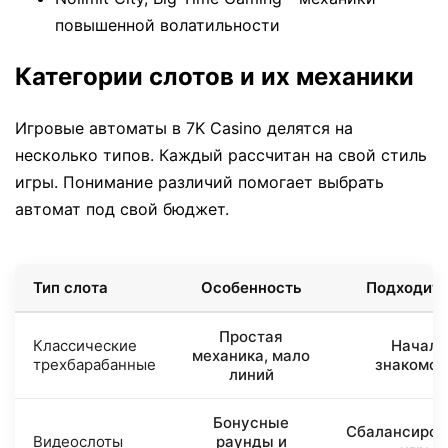
повышенной волатильности
Категории слотов и их механики
Игровые автоматы в 7K Casino делятся на
несколько типов. Каждый рассчитан на свой стиль
игры. Понимание различий помогает выбрать
автомат под свой бюджет.
Тип слота
Особенность
Подходит 
Простая
Классические
Начала
механика, мало
трехбарабанные
знакомст
линий
Бонусные
Сбалансиров
Видеослоты
раунды и