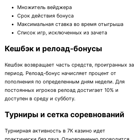
Множитель вейджера
Срок действия бонуса
Максимальная ставка во время отыгрыша
Список игр, исключенных из зачета
Кешбэк и релоад-бонусы
Кешбэк возвращает часть средств, проигранных за
период. Релоад-бонус начисляет процент от
пополнения по определенным дням недели. Для
постоянных игроков релоад достигает 10% и
доступен в среду и субботу.
Турниры и сетка соревнований
Турнирная активность в 7К казино идет
практически без пауз. Одновременно проводится