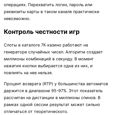
операциях. Перехватить логин, пароль или
реквизиты карты в таком канале практически
невозможно.
Контроль честности игр
Слоты в каталоге 7К казино работают на
генераторе случайных чисел. Алгоритм создает
миллионы комбинаций в секунду. В момент
нажатия кнопки выбирается одна из них, и
повлиять на нее нельзя.
Процент возврата (RTP) у большинства автоматов
держится в диапазоне 95-97%. Этот показатель
рассчитан на дистанции в миллионы спинов. В
рамках одной сессии результат может сильно
отличаться от теоретического.