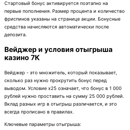
Стартовый бонус активируется поэтапно на
первые пополнения. Размер процента и количество
фриспинов указаны на странице акции. Бонусные
средства начисляются автоматически после
депозита.
Вейджер и условия отыгрыша
казино 7К
Вейджер - это множитель, который показывает,
сколько раз нужно прокрутить бонус перед
выводом. Условие x25 означает, что бонус в 1 000
рублей нужно проставить на сумму 25 000 рублей.
Вклад разных игр в отыгрыш различается, и это
всегда прописано в правилах.
Ключевые параметры отыгрыша: