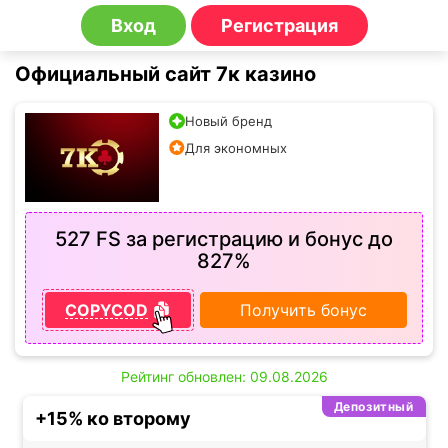
Вход
Регистрация
Официальный сайт 7к казино
Новый бренд
Для экономных
527 FS за регистрацию и бонус до
827%
COPYCOD
Получить бонус
Рейтинг обновлен: 09.08.2026
Депозитный
+15% ко второму