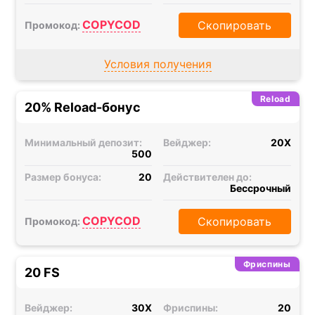
COPYCOD
Скопировать
Промокод:
Условия получения
Reload
20% Reload-бонус
Минимальный депозит:
Вейджер:
20X
500
Размер бонуса:
20
Действителен до:
Бессрочный
COPYCOD
Скопировать
Промокод:
Фриспины
20 FS
Вейджер:
30X
Фриспины:
20