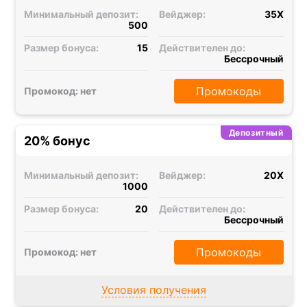
Минимальный депозит:
Вейджер:
35X
500
Размер бонуса:
15
Действителен до:
Бессрочный
Промокоды
Промокод: нет
Депозитный
20% бонус
Минимальный депозит:
Вейджер:
20X
1000
Размер бонуса:
20
Действителен до:
Бессрочный
Промокоды
Промокод: нет
Условия получения