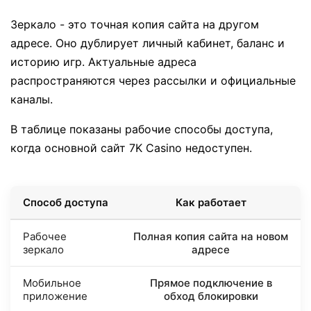
Зеркало - это точная копия сайта на другом
адресе. Оно дублирует личный кабинет, баланс и
историю игр. Актуальные адреса
распространяются через рассылки и официальные
каналы.
В таблице показаны рабочие способы доступа,
когда основной сайт 7K Casino недоступен.
Способ доступа
Как работает
Рабочее
Полная копия сайта на новом
зеркало
адресе
Мобильное
Прямое подключение в
приложение
обход блокировки