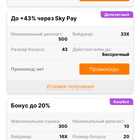
Депозитный
До +43% через Sky Pay
Минимальный депозит:
Вейджер:
33X
500
Размер бонуса:
43
Действителен до:
Бессрочный
Промокоды
Промокод: нет
Условия получения
Кешбэк
Бонус до 20%
Максимальная сумма:
Минимальный депозит:
300
10
Вейджер:
16X
Размер бонуса:
20