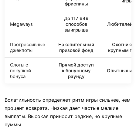
игры
фриспины
До 117 649
Megaways
способов
Любителей 
выигрыша
Прогрессивные
Накопительный
Охотников
джекпоты
призовой фонд
крупным пр
Слоты с
Прямой доступ
покупкой
к бонусному
Опытных иг
бонуса
раунду
Волатильность определяет ритм игры сильнее, чем
процент возврата. Низкая дает частые мелкие
выплаты. Высокая приносит редкие, но крупные
суммы.