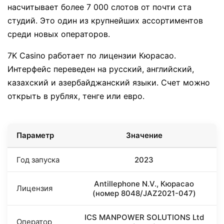
насчитывает более 7 000 слотов от почти ста
студий. Это один из крупнейших ассортиментов
среди новых операторов.
7K Casino работает по лицензии Кюрасао.
Интерфейс переведен на русский, английский,
казахский и азербайджанский языки. Счет можно
открыть в рублях, тенге или евро.
Параметр
Значение
Год запуска
2023
Antillephone N.V., Кюрасао
Лицензия
(номер 8048/JAZ2021-047)
ICS MANPOWER SOLUTIONS Ltd
Оператор