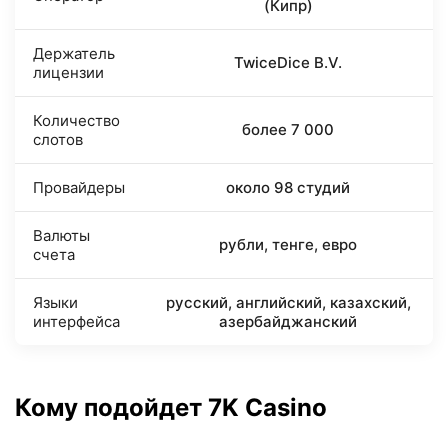
(Кипр)
Держатель
TwiceDice B.V.
лицензии
Количество
более 7 000
слотов
Провайдеры
около 98 студий
Валюты
рубли, тенге, евро
счета
Языки
русский, английский, казахский,
интерфейса
азербайджанский
Кому подойдет 7K Casino