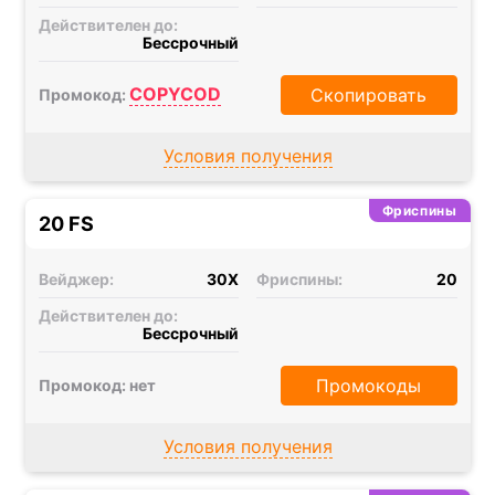
Действителен до:
Бессрочный
COPYCOD
Скопировать
Промокод:
Условия получения
Фриспины
20 FS
Вейджер:
30X
Фриспины:
20
Действителен до:
Бессрочный
Промокоды
Промокод: нет
Условия получения