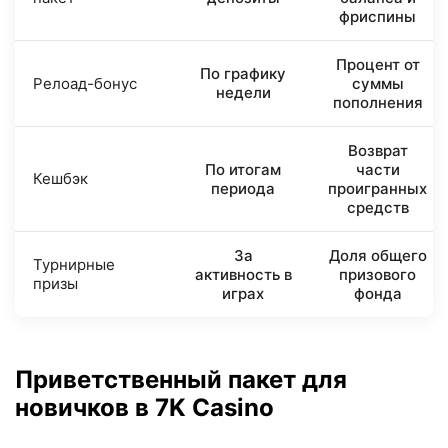
фриспины
Процент от
По графику
Релоад-бонус
суммы
недели
пополнения
Возврат
По итогам
части
Кешбэк
периода
проигранных
средств
За
Доля общего
Турнирные
активность в
призового
призы
играх
фонда
Приветственный пакет для
новичков в 7K Casino