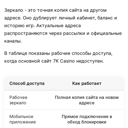
Зеркало - это точная копия сайта на другом
адресе. Оно дублирует личный кабинет, баланс и
историю игр. Актуальные адреса
распространяются через рассылки и официальные
каналы.
В таблице показаны рабочие способы доступа,
когда основной сайт 7K Casino недоступен.
Способ доступа
Как работает
Рабочее
Полная копия сайта на новом
зеркало
адресе
Мобильное
Прямое подключение в
приложение
обход блокировки