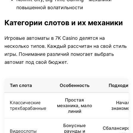
повышенной волатильности
Категории слотов и их механики
Игровые автоматы в 7K Casino делятся на
несколько типов. Каждый рассчитан на свой стиль
игры. Понимание различий помогает выбрать
автомат под свой бюджет.
Тип слота
Особенность
Подходит 
Простая
Классические
Начала
механика, мало
трехбарабанные
знакомст
линий
Бонусные
Сбалансиров
Видеослоты
раунды и