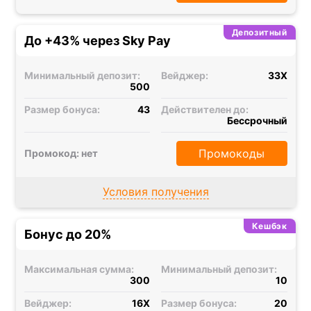
Депозитный
До +43% через Sky Pay
Минимальный депозит:
Вейджер:
33X
500
Размер бонуса:
43
Действителен до:
Бессрочный
Промокоды
Промокод: нет
Условия получения
Кешбэк
Бонус до 20%
Максимальная сумма:
Минимальный депозит:
300
10
Вейджер:
16X
Размер бонуса:
20