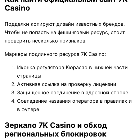
Casino
Подделки копируют дизайн известных брендов.
Чтобы не попасть на фишинговый ресурс, стоит
проверить несколько признаков.
Маркеры подлинного ресурса 7K Casino:
Иконка регулятора Кюрасао в нижней части
страницы
Активная ссылка на проверку лицензии
Защищенное соединение в адресной строке
Совпадение названия оператора в правилах и
в футере
Зеркало 7K Casino и обход
региональных блокировок