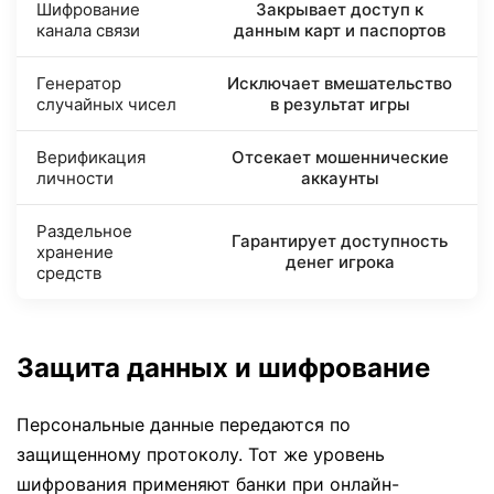
Шифрование
Закрывает доступ к
канала связи
данным карт и паспортов
Генератор
Исключает вмешательство
случайных чисел
в результат игры
Верификация
Отсекает мошеннические
личности
аккаунты
Раздельное
Гарантирует доступность
хранение
денег игрока
средств
Защита данных и шифрование
Персональные данные передаются по
защищенному протоколу. Тот же уровень
шифрования применяют банки при онлайн-