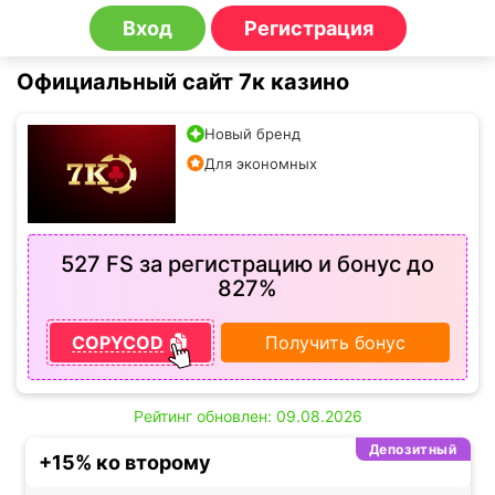
Вход
Регистрация
Официальный сайт 7к казино
Новый бренд
Для экономных
527 FS за регистрацию и бонус до
827%
COPYCOD
Получить бонус
Рейтинг обновлен: 09.08.2026
Депозитный
+15% ко второму