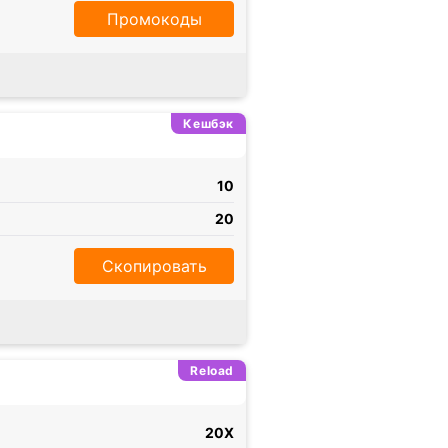
Промокоды
Кешбэк
10
20
Скопировать
Reload
20X