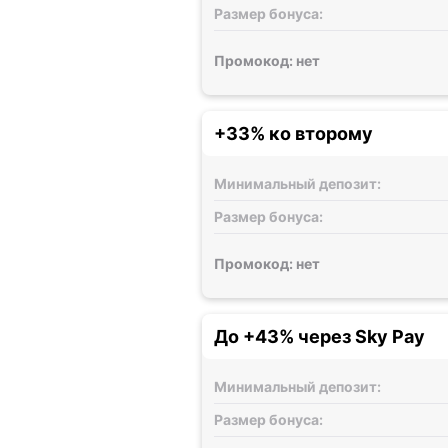
Размер бонуса:
Промокод: нет
+33% ко второму
Минимальный депозит:
Размер бонуса:
Промокод: нет
До +43% через Sky Pay
Минимальный депозит:
Размер бонуса: