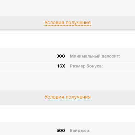
Условия получения
300
Минимальный депозит:
16X
Размер бонуса:
Условия получения
500
Вейджер: