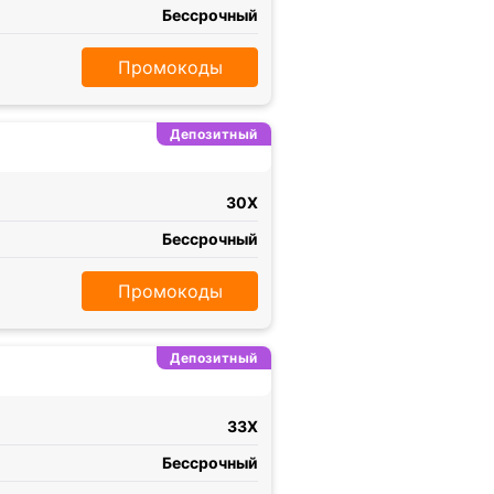
Бессрочный
Промокоды
Депозитный
30X
Бессрочный
Промокоды
Депозитный
33X
Бессрочный