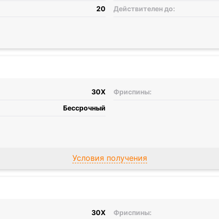
20
Действителен до:
30X
Фриспины:
Бессрочный
Условия получения
30X
Фриспины: