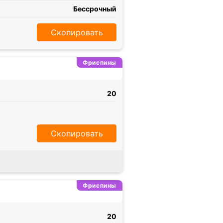
Бессрочный
Скопировать
Фриспины
20
Скопировать
Фриспины
20