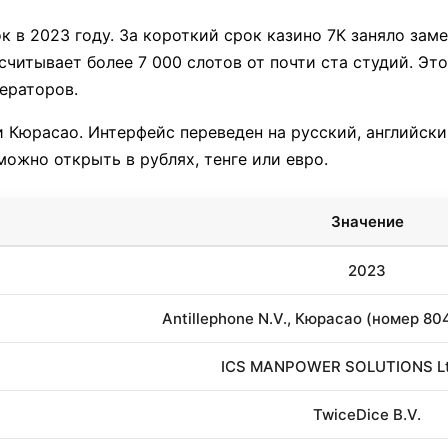
к в 2023 году. За короткий срок казино 7К заняло за
асчитывает более 7 000 слотов от почти ста студий. Эт
ераторов.
и Кюрасао. Интерфейс переведен на русский, английски
ожно открыть в рублях, тенге или евро.
Значение
2023
Antillephone N.V., Кюрасао (номер 8
ICS MANPOWER SOLUTIONS Lt
TwiceDice B.V.