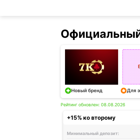
Официальный 
Новый бренд
Для 
Рейтинг обновлен: 08.08.2026
+15% ко второму
Минимальный депозит: