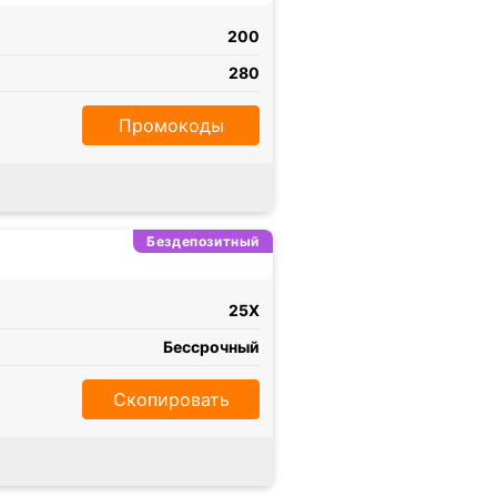
200
280
Промокоды
Бездепозитный
25X
Бессрочный
Скопировать