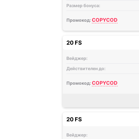
Размер бонуса:
COPYCOD
Промокод:
20 FS
Вейджер:
Действителен до:
COPYCOD
Промокод:
20 FS
Вейджер: