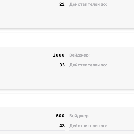
22
Действителен до:
2000
Вейджер:
33
Действителен до:
500
Вейджер:
43
Действителен до: