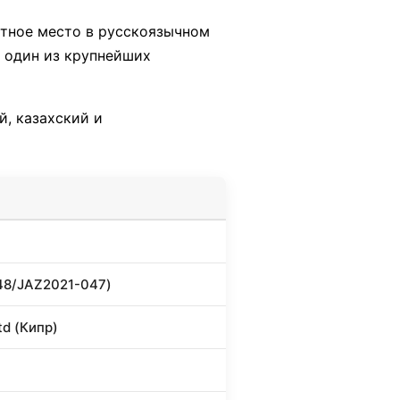
метное место в русскоязычном
о один из крупнейших
й, казахский и
048/JAZ2021-047)
d (Кипр)