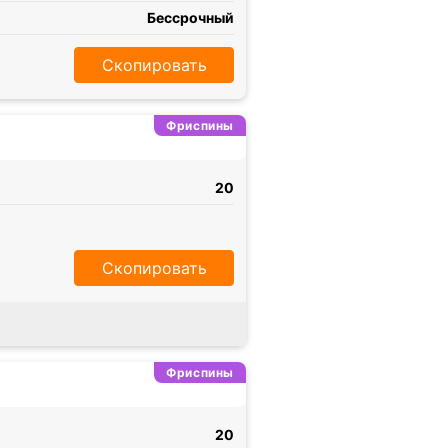
Бессрочный
Скопировать
Фриспины
20
Скопировать
Фриспины
20