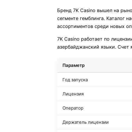
Бренд 7K Casino вышел на рыно
сегменте гемблинга. Каталог н
ассортиментов среди новых оп
7K Casino работает по лицензи
азербайджанский языки. Счет м
Параметр
Год запуска
Лицензия
Оператор
Держатель лицензии