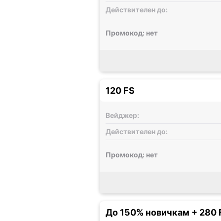
Действителен до:
Промокод: нет
120 FS
Вейджер:
Действителен до:
Промокод: нет
До 150% новичкам + 280 