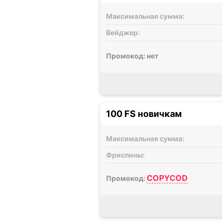
Максимальная сумма:
Вейджер:
Промокод: нет
100 FS новичкам
Максимальная сумма:
Фриспины:
COPYCOD
Промокод: