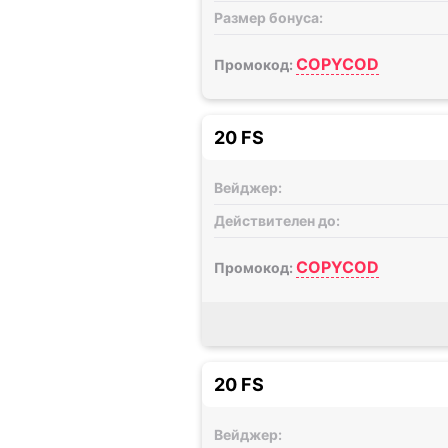
Размер бонуса:
COPYCOD
Промокод:
20 FS
Вейджер:
Действителен до:
COPYCOD
Промокод:
20 FS
Вейджер: