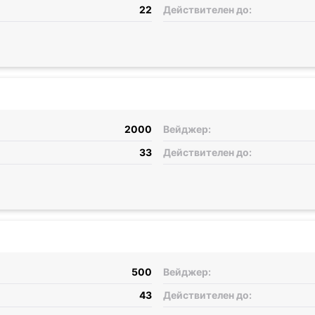
22
Действителен до:
2000
Вейджер:
33
Действителен до:
500
Вейджер:
43
Действителен до: