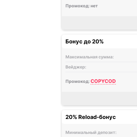
Промокод: нет
Бонус до 20%
Максимальная сумма:
Вейджер:
COPYCOD
Промокод:
20% Reload-бонус
Минимальный депозит: