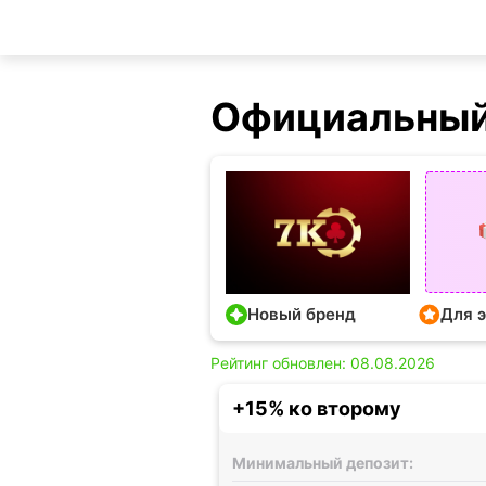
Официальный 
Новый бренд
Для 
Рейтинг обновлен: 08.08.2026
+15% ко второму
Минимальный депозит: