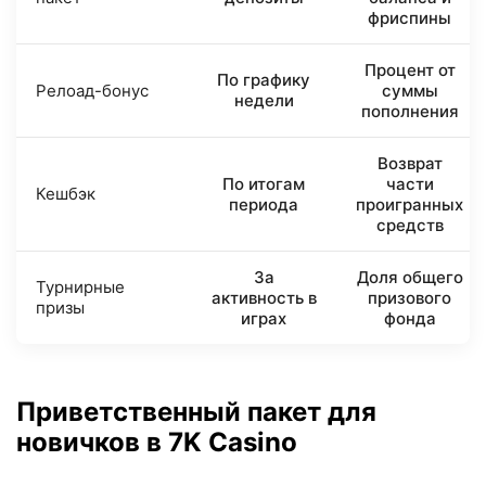
фриспины
Процент от
По графику
Релоад-бонус
суммы
недели
пополнения
Возврат
По итогам
части
Кешбэк
периода
проигранных
средств
За
Доля общего
Турнирные
активность в
призового
призы
играх
фонда
Приветственный пакет для
новичков в 7K Casino