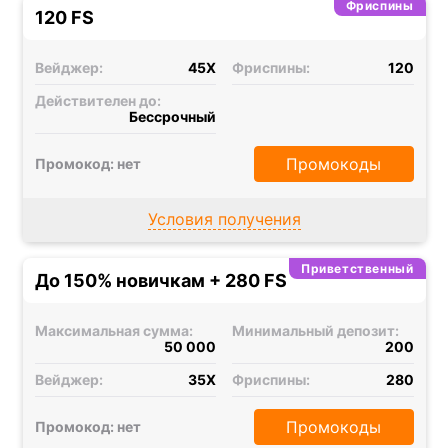
Фриспины
120 FS
Вейджер:
45X
Фриспины:
120
Действителен до:
Бессрочный
Промокоды
Промокод: нет
Условия получения
Приветственный
До 150% новичкам + 280 FS
Максимальная сумма:
Минимальный депозит:
50 000
200
Вейджер:
35X
Фриспины:
280
Промокоды
Промокод: нет