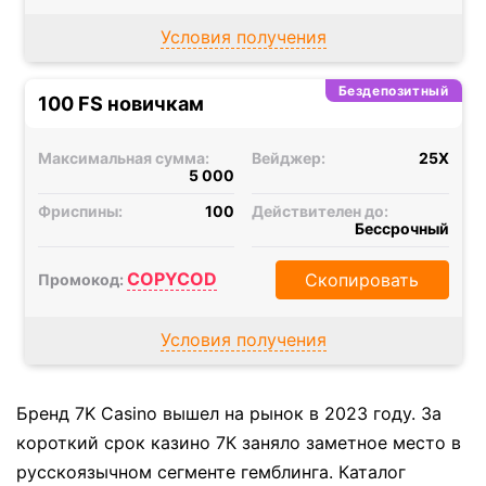
Условия получения
Бездепозитный
100 FS новичкам
Максимальная сумма:
Вейджер:
25X
5 000
Фриспины:
100
Действителен до:
Бессрочный
COPYCOD
Скопировать
Промокод:
Условия получения
Бренд 7K Casino вышел на рынок в 2023 году. За
короткий срок казино 7К заняло заметное место в
русскоязычном сегменте гемблинга. Каталог