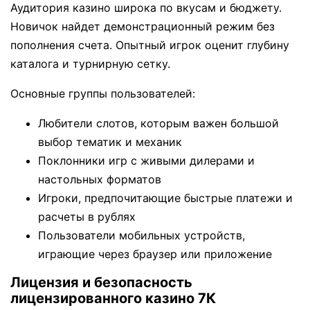
Аудитория казино широка по вкусам и бюджету.
Новичок найдет демонстрационный режим без
пополнения счета. Опытный игрок оценит глубину
каталога и турнирную сетку.
Основные группы пользователей:
Любители слотов, которым важен большой
выбор тематик и механик
Поклонники игр с живыми дилерами и
настольных форматов
Игроки, предпочитающие быстрые платежи и
расчеты в рублях
Пользователи мобильных устройств,
играющие через браузер или приложение
Лицензия и безопасность
лицензированного казино 7К