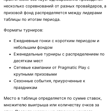
несколько соревнований от разных провайдеров, а
призовой фонд распределяется между лидерами
таблицы по итогам периода.
Форматы турниров:
Ежедневные гонки с коротким периодом и
небольшим фондом
Еженедельные турниры с распределением по
десяткам мест
Сетевые кампании от Pragmatic Play с
крупными призовыми
Сезонные события, приуроченные к
праздникам
Место в таблице определяется по сумме ставок,
множителю выигрыша или количеству очков за