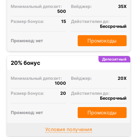
Минимальный депозит:
Вейджер:
35X
500
Размер бонуса:
15
Действителен до:
Бессрочный
Промокоды
Промокод: нет
Депозитный
20% бонус
Минимальный депозит:
Вейджер:
20X
1000
Размер бонуса:
20
Действителен до:
Бессрочный
Промокоды
Промокод: нет
Условия получения