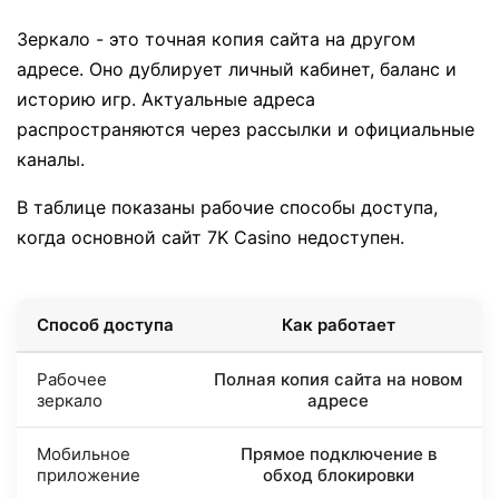
Зеркало - это точная копия сайта на другом
адресе. Оно дублирует личный кабинет, баланс и
историю игр. Актуальные адреса
распространяются через рассылки и официальные
каналы.
В таблице показаны рабочие способы доступа,
когда основной сайт 7K Casino недоступен.
Способ доступа
Как работает
Рабочее
Полная копия сайта на новом
зеркало
адресе
Мобильное
Прямое подключение в
приложение
обход блокировки