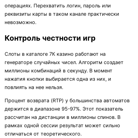
операциях. Перехватить логин, пароль или
реквизиты карты в таком канале практически
невозможно.
Контроль честности игр
Слоты в каталоге 7К казино работают на
генераторе случайных чисел. Алгоритм создает
миллионы комбинаций в секунду. В момент
нажатия кнопки выбирается одна из них, и
повлиять на нее нельзя.
Процент возврата (RTP) у большинства автоматов
держится в диапазоне 95-97%. Этот показатель
рассчитан на дистанции в миллионы спинов. В
рамках одной сессии результат может сильно
отличаться от теоретического.