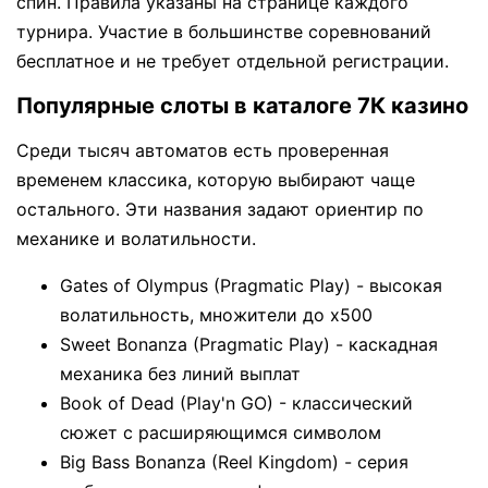
спин. Правила указаны на странице каждого
турнира. Участие в большинстве соревнований
бесплатное и не требует отдельной регистрации.
Популярные слоты в каталоге 7К казино
Среди тысяч автоматов есть проверенная
временем классика, которую выбирают чаще
остального. Эти названия задают ориентир по
механике и волатильности.
Gates of Olympus (Pragmatic Play) - высокая
волатильность, множители до x500
Sweet Bonanza (Pragmatic Play) - каскадная
механика без линий выплат
Book of Dead (Play'n GO) - классический
сюжет с расширяющимся символом
Big Bass Bonanza (Reel Kingdom) - серия