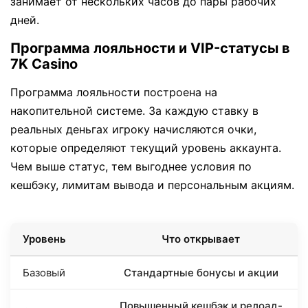
занимает от нескольких часов до пары рабочих
дней.
Программа лояльности и VIP-статусы в
7K Casino
Программа лояльности построена на
накопительной системе. За каждую ставку в
реальных деньгах игроку начисляются очки,
которые определяют текущий уровень аккаунта.
Чем выше статус, тем выгоднее условия по
кешбэку, лимитам вывода и персональным акциям.
Уровень
Что открывает
Базовый
Стандартные бонусы и акции
Повышенный кешбэк и релоад-