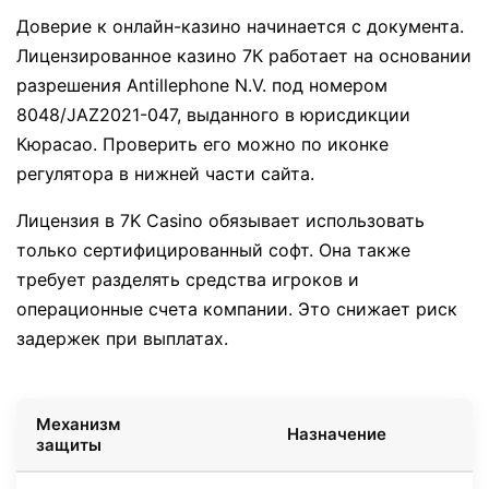
Доверие к онлайн-казино начинается с документа.
Лицензированное казино 7К работает на основании
разрешения Antillephone N.V. под номером
8048/JAZ2021-047, выданного в юрисдикции
Кюрасао. Проверить его можно по иконке
регулятора в нижней части сайта.
Лицензия в 7K Casino обязывает использовать
только сертифицированный софт. Она также
требует разделять средства игроков и
операционные счета компании. Это снижает риск
задержек при выплатах.
Механизм
Назначение
защиты