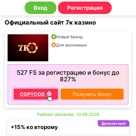
Вход
Регистрация
Официальный сайт 7к казино
Новый бренд
Для экономных
527 FS за регистрацию и бонус до
827%
COPYCOD
Получить бонус
Рейтинг обновлен: 10.08.2026
Депозитный
+15% ко второму