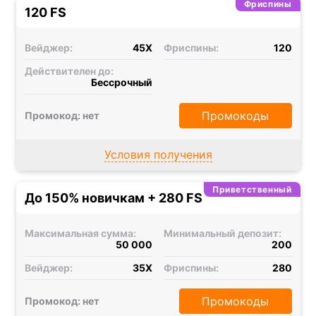
Фриспины
120 FS
Вейджер:
45X
Фриспины:
120
Действителен до:
Бессрочный
Промокоды
Промокод: нет
Условия получения
Приветственный
До 150% новичкам + 280 FS
Максимальная сумма:
Минимальный депозит:
50 000
200
Вейджер:
35X
Фриспины:
280
Промокоды
Промокод: нет