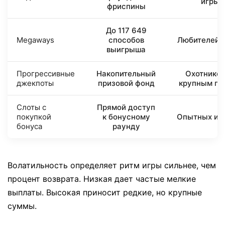
игры
фриспины
До 117 649
Megaways
способов
Любителей 
выигрыша
Прогрессивные
Накопительный
Охотников
джекпоты
призовой фонд
крупным пр
Слоты с
Прямой доступ
покупкой
к бонусному
Опытных иг
бонуса
раунду
Волатильность определяет ритм игры сильнее, чем
процент возврата. Низкая дает частые мелкие
выплаты. Высокая приносит редкие, но крупные
суммы.