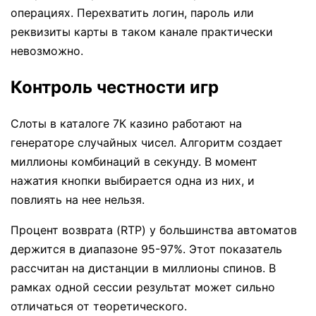
операциях. Перехватить логин, пароль или
реквизиты карты в таком канале практически
невозможно.
Контроль честности игр
Слоты в каталоге 7К казино работают на
генераторе случайных чисел. Алгоритм создает
миллионы комбинаций в секунду. В момент
нажатия кнопки выбирается одна из них, и
повлиять на нее нельзя.
Процент возврата (RTP) у большинства автоматов
держится в диапазоне 95-97%. Этот показатель
рассчитан на дистанции в миллионы спинов. В
рамках одной сессии результат может сильно
отличаться от теоретического.