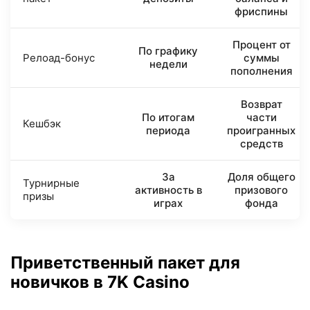
фриспины
Процент от
По графику
Релоад-бонус
суммы
недели
пополнения
Возврат
По итогам
части
Кешбэк
периода
проигранных
средств
За
Доля общего
Турнирные
активность в
призового
призы
играх
фонда
Приветственный пакет для
новичков в 7K Casino