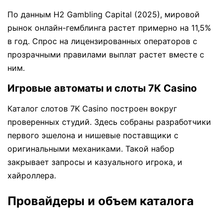
По данным H2 Gambling Capital (2025), мировой
рынок онлайн-гемблинга растет примерно на 11,5%
в год. Спрос на лицензированных операторов с
прозрачными правилами выплат растет вместе с
ним.
Игровые автоматы и слоты 7K Casino
Каталог слотов 7K Casino построен вокруг
проверенных студий. Здесь собраны разработчики
первого эшелона и нишевые поставщики с
оригинальными механиками. Такой набор
закрывает запросы и казуального игрока, и
хайроллера.
Провайдеры и объем каталога