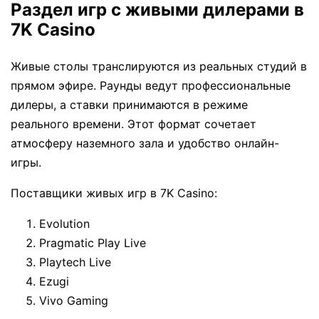
Раздел игр с живыми дилерами в
7K Casino
Живые столы транслируются из реальных студий в
прямом эфире. Раунды ведут профессиональные
дилеры, а ставки принимаются в режиме
реального времени. Этот формат сочетает
атмосферу наземного зала и удобство онлайн-
игры.
Поставщики живых игр в 7K Casino:
Evolution
Pragmatic Play Live
Playtech Live
Ezugi
Vivo Gaming