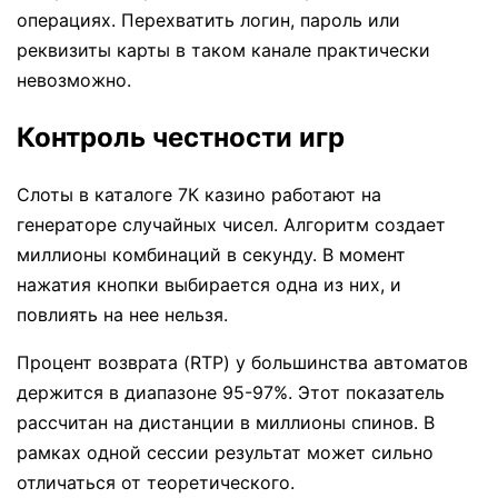
операциях. Перехватить логин, пароль или
реквизиты карты в таком канале практически
невозможно.
Контроль честности игр
Слоты в каталоге 7К казино работают на
генераторе случайных чисел. Алгоритм создает
миллионы комбинаций в секунду. В момент
нажатия кнопки выбирается одна из них, и
повлиять на нее нельзя.
Процент возврата (RTP) у большинства автоматов
держится в диапазоне 95-97%. Этот показатель
рассчитан на дистанции в миллионы спинов. В
рамках одной сессии результат может сильно
отличаться от теоретического.