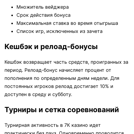
Множитель вейджера
Срок действия бонуса
Максимальная ставка во время отыгрыша
Список игр, исключенных из зачета
Кешбэк и релоад-бонусы
Кешбэк возвращает часть средств, проигранных за
период. Релоад-бонус начисляет процент от
пополнения по определенным дням недели. Для
постоянных игроков релоад достигает 10% и
доступен в среду и субботу.
Турниры и сетка соревнований
Турнирная активность в 7К казино идет
практически без пауз. Одновременно проводится