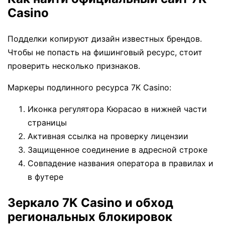
Casino
Подделки копируют дизайн известных брендов.
Чтобы не попасть на фишинговый ресурс, стоит
проверить несколько признаков.
Маркеры подлинного ресурса 7K Casino:
Иконка регулятора Кюрасао в нижней части
страницы
Активная ссылка на проверку лицензии
Защищенное соединение в адресной строке
Совпадение названия оператора в правилах и
в футере
Зеркало 7K Casino и обход
региональных блокировок