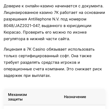
Доверие к онлайн-казино начинается с документа.
Лицензированное казино 7К работает на основании
разрешения Antillephone N.V. под номером
8048/JAZ2021-047, выданного в юрисдикции
Кюрасао. Проверить его можно по иконке
регулятора в нижней части сайта.
Лицензия в 7K Casino обязывает использовать
только сертифицированный софт. Она также
требует разделять средства игроков и
операционные счета компании. Это снижает риск
задержек при выплатах.
Механизм
Назначение
защиты