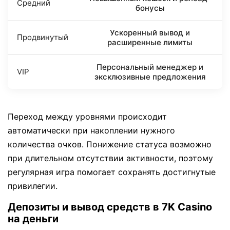
Средний
бонусы
Ускоренный вывод и
Продвинутый
расширенные лимиты
Персональный менеджер и
VIP
эксклюзивные предложения
Переход между уровнями происходит
автоматически при накоплении нужного
количества очков. Понижение статуса возможно
при длительном отсутствии активности, поэтому
регулярная игра помогает сохранять достигнутые
привилегии.
Депозиты и вывод средств в 7K Casino
на деньги