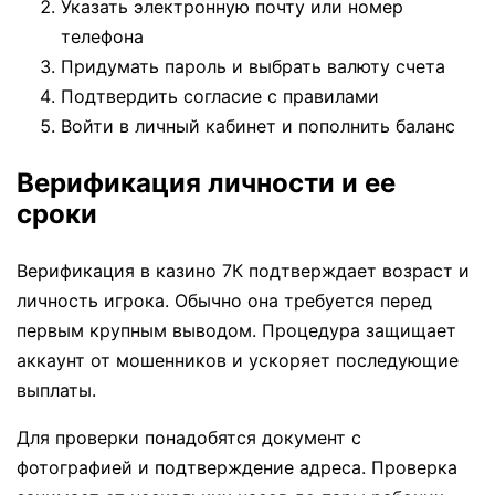
Указать электронную почту или номер
телефона
Придумать пароль и выбрать валюту счета
Подтвердить согласие с правилами
Войти в личный кабинет и пополнить баланс
Верификация личности и ее
сроки
Верификация в казино 7К подтверждает возраст и
личность игрока. Обычно она требуется перед
первым крупным выводом. Процедура защищает
аккаунт от мошенников и ускоряет последующие
выплаты.
Для проверки понадобятся документ с
фотографией и подтверждение адреса. Проверка