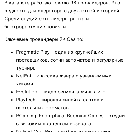
В каталоге работают около 98 провайдеров. Это
редкость для оператора с двухлетней историей.
Среди студий есть лидеры рынка и
быстрорастущие новички.
Ключевые провайдеры 7K Casino:
Pragmatic Play - один из крупнейших
поставщиков, сотни автоматов и регулярные
турниры
NetEnt - классика жанра с узнаваемыми
хитами
Evolution - лидер сегмента живых игр
Playtech - широкая линейка слотов и
настольных форматов
BGaming, Endorphina, Booming Games - студии
с высоким процентом возврата
Nolimit City, Big Time Gaming - механики