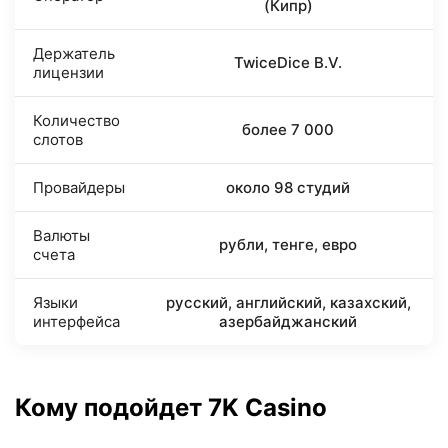
(Кипр)
Держатель
TwiceDice B.V.
лицензии
Количество
более 7 000
слотов
Провайдеры
около 98 студий
Валюты
рубли, тенге, евро
счета
Языки
русский, английский, казахский,
интерфейса
азербайджанский
Кому подойдет 7K Casino