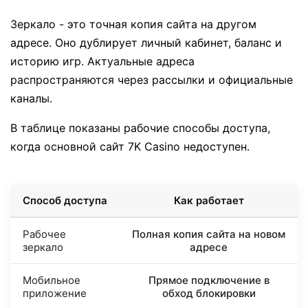
Зеркало - это точная копия сайта на другом
адресе. Оно дублирует личный кабинет, баланс и
историю игр. Актуальные адреса
распространяются через рассылки и официальные
каналы.
В таблице показаны рабочие способы доступа,
когда основной сайт 7K Casino недоступен.
Способ доступа
Как работает
Рабочее
Полная копия сайта на новом
зеркало
адресе
Мобильное
Прямое подключение в
приложение
обход блокировки