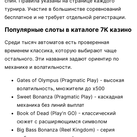
спин. Правила указаны на странице каждого
турнира. Участие в большинстве соревнований
бесплатное и не требует отдельной регистрации.
Популярные слоты в каталоге 7К казино
Среди тысяч автоматов есть проверенная
временем классика, которую выбирают чаще
остального. Эти названия задают ориентир по
механике и волатильности.
Gates of Olympus (Pragmatic Play) - высокая
волатильность, множители до x500
Sweet Bonanza (Pragmatic Play) - каскадная
механика без линий выплат
Book of Dead (Play'n GO) - классический
сюжет с расширяющимся символом
Big Bass Bonanza (Reel Kingdom) - серия