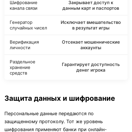
Шифрование
Закрывает доступ к
канала связи
данным карт и паспортов
Генератор
Исключает вмешательство
случайных чисел
в результат игры
Верификация
Отсекает мошеннические
личности
аккаунты
Раздельное
Гарантирует доступность
хранение
денег игрока
средств
Защита данных и шифрование
Персональные данные передаются по
защищенному протоколу. Тот же уровень
шифрования применяют банки при онлайн-