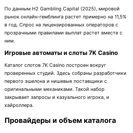
По данным H2 Gambling Capital (2025), мировой
рынок онлайн-гемблинга растет примерно на 11,5%
в год. Спрос на лицензированных операторов с
прозрачными правилами выплат растет вместе с
ним.
Игровые автоматы и слоты 7K Casino
Каталог слотов 7K Casino построен вокруг
проверенных студий. Здесь собраны разработчики
первого эшелона и нишевые поставщики с
оригинальными механиками. Такой набор
закрывает запросы и казуального игрока, и
хайроллера.
Провайдеры и объем каталога