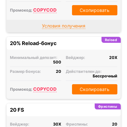
COPYCOD
Скопировать
Промокод:
Условия получения
Reload
20% Reload-бонус
Минимальный депозит:
Вейджер:
20X
500
Размер бонуса:
20
Действителен до:
Бессрочный
COPYCOD
Скопировать
Промокод:
Фриспины
20 FS
Вейджер:
30X
Фриспины:
20