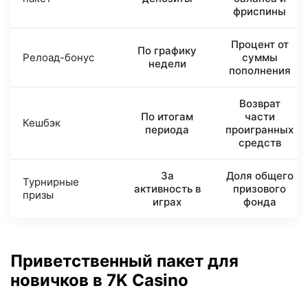
фриспины
Процент от
По графику
Релоад-бонус
суммы
недели
пополнения
Возврат
По итогам
части
Кешбэк
периода
проигранных
средств
За
Доля общего
Турнирные
активность в
призового
призы
играх
фонда
Приветственный пакет для
новичков в 7K Casino