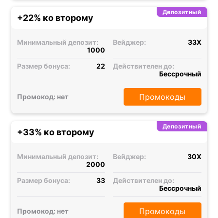
Депозитный
+22% ко второму
Минимальный депозит:
Вейджер:
33X
1000
Размер бонуса:
22
Действителен до:
Бессрочный
Промокоды
Промокод: нет
Депозитный
+33% ко второму
Минимальный депозит:
Вейджер:
30X
2000
Размер бонуса:
33
Действителен до:
Бессрочный
Промокоды
Промокод: нет