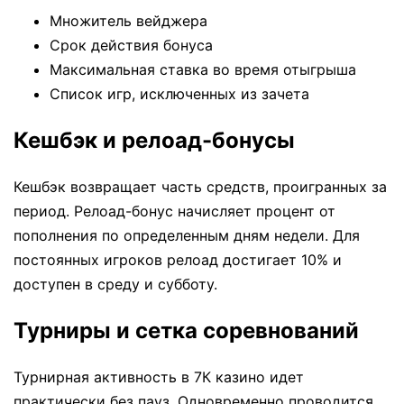
Множитель вейджера
Срок действия бонуса
Максимальная ставка во время отыгрыша
Список игр, исключенных из зачета
Кешбэк и релоад-бонусы
Кешбэк возвращает часть средств, проигранных за
период. Релоад-бонус начисляет процент от
пополнения по определенным дням недели. Для
постоянных игроков релоад достигает 10% и
доступен в среду и субботу.
Турниры и сетка соревнований
Турнирная активность в 7К казино идет
практически без пауз. Одновременно проводится