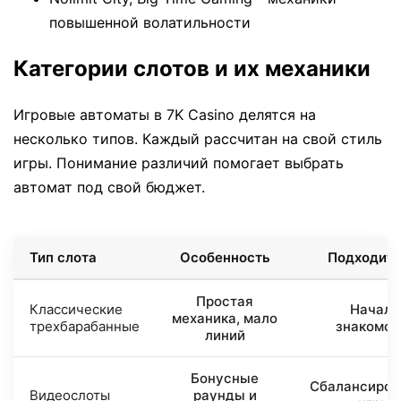
повышенной волатильности
Категории слотов и их механики
Игровые автоматы в 7K Casino делятся на
несколько типов. Каждый рассчитан на свой стиль
игры. Понимание различий помогает выбрать
автомат под свой бюджет.
Тип слота
Особенность
Подходит 
Простая
Классические
Начала
механика, мало
трехбарабанные
знакомст
линий
Бонусные
Сбалансиров
Видеослоты
раунды и