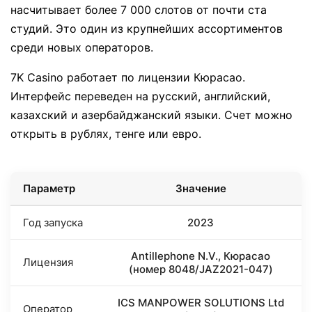
насчитывает более 7 000 слотов от почти ста
студий. Это один из крупнейших ассортиментов
среди новых операторов.
7K Casino работает по лицензии Кюрасао.
Интерфейс переведен на русский, английский,
казахский и азербайджанский языки. Счет можно
открыть в рублях, тенге или евро.
Параметр
Значение
Год запуска
2023
Antillephone N.V., Кюрасао
Лицензия
(номер 8048/JAZ2021-047)
ICS MANPOWER SOLUTIONS Ltd
Оператор