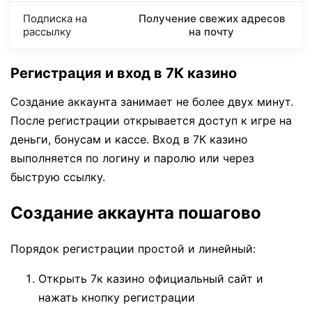
Подписка на
Получение свежих адресов
рассылку
на почту
Регистрация и вход в 7К казино
Создание аккаунта занимает не более двух минут.
После регистрации открывается доступ к игре на
деньги, бонусам и кассе. Вход в 7К казино
выполняется по логину и паролю или через
быструю ссылку.
Создание аккаунта пошагово
Порядок регистрации простой и линейный:
Открыть 7к казино официальный сайт и
нажать кнопку регистрации