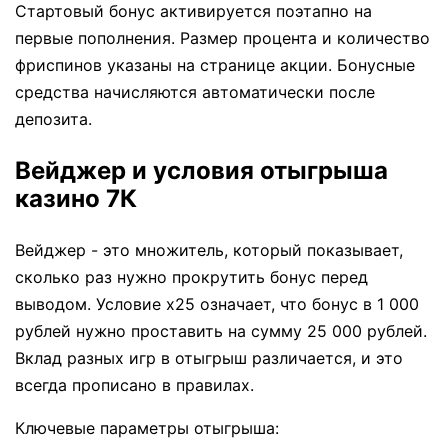
Стартовый бонус активируется поэтапно на
первые пополнения. Размер процента и количество
фриспинов указаны на странице акции. Бонусные
средства начисляются автоматически после
депозита.
Вейджер и условия отыгрыша
казино 7К
Вейджер - это множитель, который показывает,
сколько раз нужно прокрутить бонус перед
выводом. Условие x25 означает, что бонус в 1 000
рублей нужно проставить на сумму 25 000 рублей.
Вклад разных игр в отыгрыш различается, и это
всегда прописано в правилах.
Ключевые параметры отыгрыша: