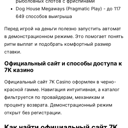
рыболовных слотов с фриспинами
Dog House Megaways (Pragmatic Play) - до 117
649 способов выигрыша
Перед игрой на деньги полезно запустить автомат
в демонстрационном режиме. Это помогает понять
ритм выплат и подобрать комфортный размер
ставки.
Официальный сайт и способы доступа к
7К казино
Официальный сайт 7K Casino оформлен в черно-
красной гамме. Навигация интуитивная, а каталог
фильтруется по провайдерам, механикам и
проценту возврата. Демонстрационный режим
открыт без регистрации.
Как найти официальный сайт 7K