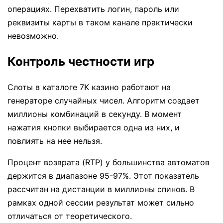
операциях. Перехватить логин, пароль или
реквизиты карты в таком канале практически
невозможно.
Контроль честности игр
Слоты в каталоге 7К казино работают на
генераторе случайных чисел. Алгоритм создает
миллионы комбинаций в секунду. В момент
нажатия кнопки выбирается одна из них, и
повлиять на нее нельзя.
Процент возврата (RTP) у большинства автоматов
держится в диапазоне 95-97%. Этот показатель
рассчитан на дистанции в миллионы спинов. В
рамках одной сессии результат может сильно
отличаться от теоретического.