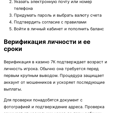
Указать электронную почту или номер
телефона
Придумать пароль и выбрать валюту счета
Подтвердить согласие с правилами
Войти в личный кабинет и пополнить баланс
Верификация личности и ее
сроки
Верификация в казино 7К подтверждает возраст и
личность игрока. Обычно она требуется перед
первым крупным выводом. Процедура защищает
аккаунт от мошенников и ускоряет последующие
выплаты.
Для проверки понадобятся документ с
фотографией и подтверждение адреса. Проверка