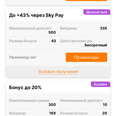
Депозитный
До +43% через Sky Pay
Минимальный депозит:
Вейджер:
33X
500
Размер бонуса:
43
Действителен до:
Бессрочный
Промокоды
Промокод: нет
Условия получения
Кешбэк
Бонус до 20%
Максимальная сумма:
Минимальный депозит:
300
10
Вейджер:
16X
Размер бонуса:
20