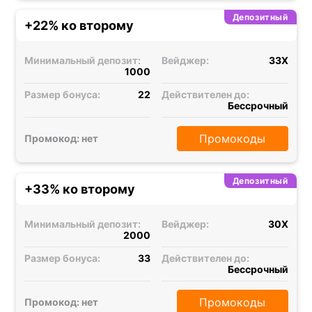
Депозитный
+22% ко второму
Минимальный депозит:
Вейджер:
33X
1000
Размер бонуса:
22
Действителен до:
Бессрочный
Промокоды
Промокод: нет
Депозитный
+33% ко второму
Минимальный депозит:
Вейджер:
30X
2000
Размер бонуса:
33
Действителен до:
Бессрочный
Промокоды
Промокод: нет