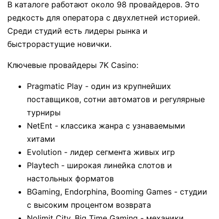
В каталоге работают около 98 провайдеров. Это
редкость для оператора с двухлетней историей.
Среди студий есть лидеры рынка и
быстрорастущие новички.
Ключевые провайдеры 7K Casino:
Pragmatic Play - один из крупнейших
поставщиков, сотни автоматов и регулярные
турниры
NetEnt - классика жанра с узнаваемыми
хитами
Evolution - лидер сегмента живых игр
Playtech - широкая линейка слотов и
настольных форматов
BGaming, Endorphina, Booming Games - студии
с высоким процентом возврата
Nolimit City, Big Time Gaming - механики