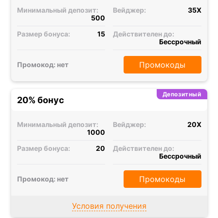
Минимальный депозит:
Вейджер:
35X
500
Размер бонуса:
15
Действителен до:
Бессрочный
Промокоды
Промокод: нет
Депозитный
20% бонус
Минимальный депозит:
Вейджер:
20X
1000
Размер бонуса:
20
Действителен до:
Бессрочный
Промокоды
Промокод: нет
Условия получения