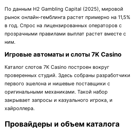
По данным H2 Gambling Capital (2025), мировой
рынок онлайн-гемблинга растет примерно на 11,5%
в год. Спрос на лицензированных операторов с
прозрачными правилами выплат растет вместе с
ним.
Игровые автоматы и слоты 7K Casino
Каталог слотов 7K Casino построен вокруг
проверенных студий. Здесь собраны разработчики
первого эшелона и нишевые поставщики с
оригинальными механиками. Такой набор
закрывает запросы и казуального игрока, и
хайроллера.
Провайдеры и объем каталога