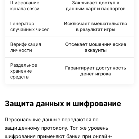
Шифрование
Закрывает доступ к
канала связи
данным карт и паспортов
Генератор
Исключает вмешательство
случайных чисел
в результат игры
Верификация
Отсекает мошеннические
личности
аккаунты
Раздельное
Гарантирует доступность
хранение
денег игрока
средств
Защита данных и шифрование
Персональные данные передаются по
защищенному протоколу. Тот же уровень
шифрования применяют банки при онлайн-