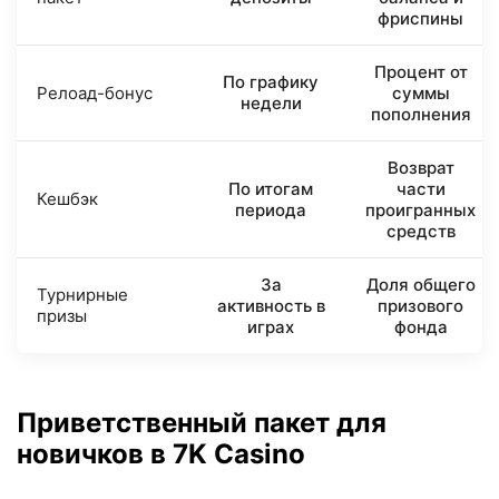
фриспины
Процент от
По графику
Релоад-бонус
суммы
недели
пополнения
Возврат
По итогам
части
Кешбэк
периода
проигранных
средств
За
Доля общего
Турнирные
активность в
призового
призы
играх
фонда
Приветственный пакет для
новичков в 7K Casino