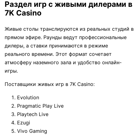
Раздел игр с живыми дилерами в
7K Casino
Живые столы транслируются из реальных студий в
прямом эфире. Раунды ведут профессиональные
дилеры, а ставки принимаются в режиме
реального времени. Этот формат сочетает
атмосферу наземного зала и удобство онлайн-
игры.
Поставщики живых игр в 7K Casino:
Evolution
Pragmatic Play Live
Playtech Live
Ezugi
Vivo Gaming