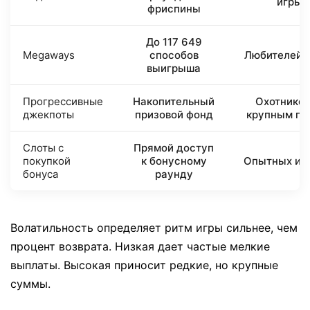
игры
фриспины
До 117 649
Megaways
способов
Любителей 
выигрыша
Прогрессивные
Накопительный
Охотников
джекпоты
призовой фонд
крупным пр
Слоты с
Прямой доступ
покупкой
к бонусному
Опытных иг
бонуса
раунду
Волатильность определяет ритм игры сильнее, чем
процент возврата. Низкая дает частые мелкие
выплаты. Высокая приносит редкие, но крупные
суммы.