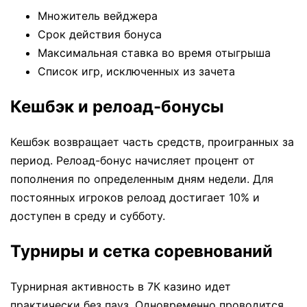
Множитель вейджера
Срок действия бонуса
Максимальная ставка во время отыгрыша
Список игр, исключенных из зачета
Кешбэк и релоад-бонусы
Кешбэк возвращает часть средств, проигранных за
период. Релоад-бонус начисляет процент от
пополнения по определенным дням недели. Для
постоянных игроков релоад достигает 10% и
доступен в среду и субботу.
Турниры и сетка соревнований
Турнирная активность в 7К казино идет
практически без пауз. Одновременно проводится