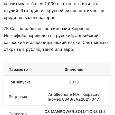
насчитывает более 7 000 слотов от почти ста
студий. Это один из крупнейших ассортиментов
среди новых операторов.
7K Casino работает по лицензии Кюрасао.
Интерфейс переведен на русский, английский,
казахский и азербайджанский языки. Счет можно
открыть в рублях, тенге или евро.
Параметр
Значение
Год запуска
2023
Antillephone N.V., Кюрасао
Лицензия
(номер 8048/JAZ2021-047)
ICS MANPOWER SOLUTIONS Ltd
Оператор