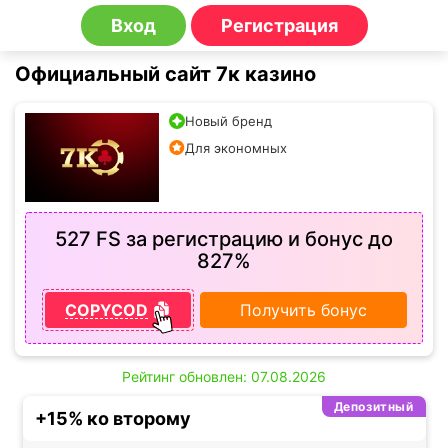
Вход
Регистрация
Официальный сайт 7к казино
Новый бренд
Для экономных
527 FS за регистрацию и бонус до
827%
COPYCOD
Получить бонус
Рейтинг обновлен: 07.08.2026
Депозитный
+15% ко второму