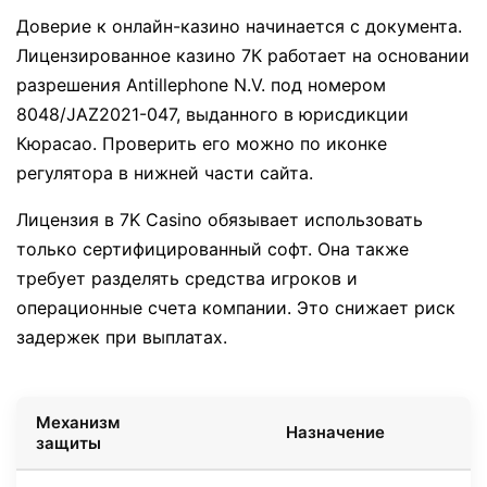
Доверие к онлайн-казино начинается с документа.
Лицензированное казино 7К работает на основании
разрешения Antillephone N.V. под номером
8048/JAZ2021-047, выданного в юрисдикции
Кюрасао. Проверить его можно по иконке
регулятора в нижней части сайта.
Лицензия в 7K Casino обязывает использовать
только сертифицированный софт. Она также
требует разделять средства игроков и
операционные счета компании. Это снижает риск
задержек при выплатах.
Механизм
Назначение
защиты