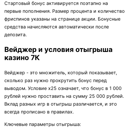
Стартовый бонус активируется поэтапно на
первые пополнения. Размер процента и количество
фриспинов указаны на странице акции. Бонусные
средства начисляются автоматически после
депозита.
Вейджер и условия отыгрыша
казино 7К
Вейджер - это множитель, который показывает,
сколько раз нужно прокрутить бонус перед
выводом. Условие x25 означает, что бонус в 1 000
рублей нужно проставить на сумму 25 000 рублей.
Вклад разных игр в отыгрыш различается, и это
всегда прописано в правилах.
Ключевые параметры отыгрыша: