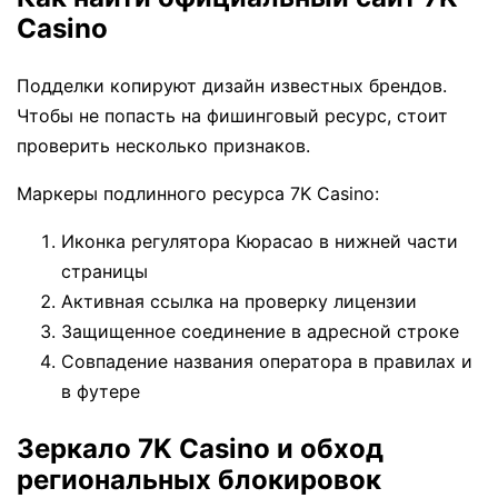
Casino
Подделки копируют дизайн известных брендов.
Чтобы не попасть на фишинговый ресурс, стоит
проверить несколько признаков.
Маркеры подлинного ресурса 7K Casino:
Иконка регулятора Кюрасао в нижней части
страницы
Активная ссылка на проверку лицензии
Защищенное соединение в адресной строке
Совпадение названия оператора в правилах и
в футере
Зеркало 7K Casino и обход
региональных блокировок