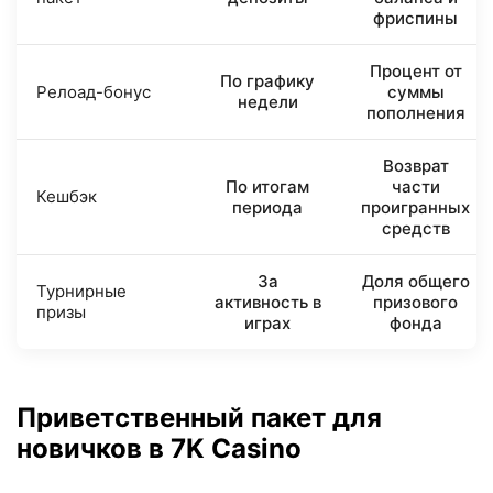
фриспины
Процент от
По графику
Релоад-бонус
суммы
недели
пополнения
Возврат
По итогам
части
Кешбэк
периода
проигранных
средств
За
Доля общего
Турнирные
активность в
призового
призы
играх
фонда
Приветственный пакет для
новичков в 7K Casino