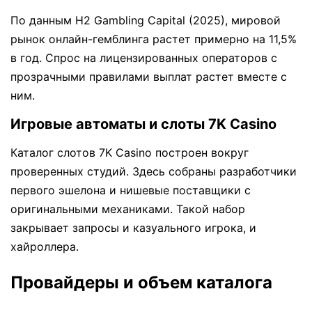
По данным H2 Gambling Capital (2025), мировой
рынок онлайн-гемблинга растет примерно на 11,5%
в год. Спрос на лицензированных операторов с
прозрачными правилами выплат растет вместе с
ним.
Игровые автоматы и слоты 7K Casino
Каталог слотов 7K Casino построен вокруг
проверенных студий. Здесь собраны разработчики
первого эшелона и нишевые поставщики с
оригинальными механиками. Такой набор
закрывает запросы и казуального игрока, и
хайроллера.
Провайдеры и объем каталога