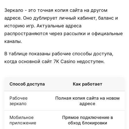
Зеркало - это точная копия сайта на другом
адресе. Оно дублирует личный кабинет, баланс и
историю игр. Актуальные адреса
распространяются через рассылки и официальные
каналы.
В таблице показаны рабочие способы доступа,
когда основной сайт 7K Casino недоступен.
Способ доступа
Как работает
Рабочее
Полная копия сайта на новом
зеркало
адресе
Мобильное
Прямое подключение в
приложение
обход блокировки