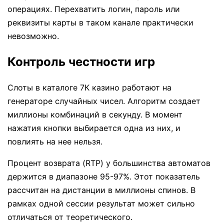
операциях. Перехватить логин, пароль или
реквизиты карты в таком канале практически
невозможно.
Контроль честности игр
Слоты в каталоге 7К казино работают на
генераторе случайных чисел. Алгоритм создает
миллионы комбинаций в секунду. В момент
нажатия кнопки выбирается одна из них, и
повлиять на нее нельзя.
Процент возврата (RTP) у большинства автоматов
держится в диапазоне 95-97%. Этот показатель
рассчитан на дистанции в миллионы спинов. В
рамках одной сессии результат может сильно
отличаться от теоретического.