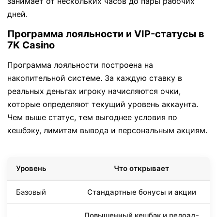
занимает от нескольких часов до пары рабочих
дней.
Программа лояльности и VIP-статусы в
7K Casino
Программа лояльности построена на
накопительной системе. За каждую ставку в
реальных деньгах игроку начисляются очки,
которые определяют текущий уровень аккаунта.
Чем выше статус, тем выгоднее условия по
кешбэку, лимитам вывода и персональным акциям.
Уровень
Что открывает
Базовый
Стандартные бонусы и акции
Повышенный кешбэк и релоад-