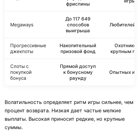
игры
фриспины
До 117 649
Megaways
способов
Любителей 
выигрыша
Прогрессивные
Накопительный
Охотников
джекпоты
призовой фонд
крупным пр
Слоты с
Прямой доступ
покупкой
к бонусному
Опытных иг
бонуса
раунду
Волатильность определяет ритм игры сильнее, чем
процент возврата. Низкая дает частые мелкие
выплаты. Высокая приносит редкие, но крупные
суммы.