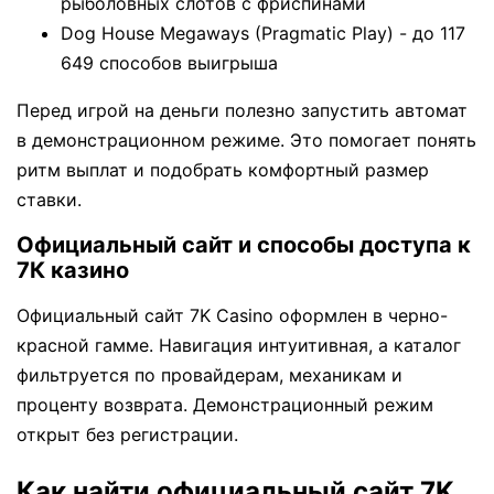
рыболовных слотов с фриспинами
Dog House Megaways (Pragmatic Play) - до 117
649 способов выигрыша
Перед игрой на деньги полезно запустить автомат
в демонстрационном режиме. Это помогает понять
ритм выплат и подобрать комфортный размер
ставки.
Официальный сайт и способы доступа к
7К казино
Официальный сайт 7K Casino оформлен в черно-
красной гамме. Навигация интуитивная, а каталог
фильтруется по провайдерам, механикам и
проценту возврата. Демонстрационный режим
открыт без регистрации.
Как найти официальный сайт 7K