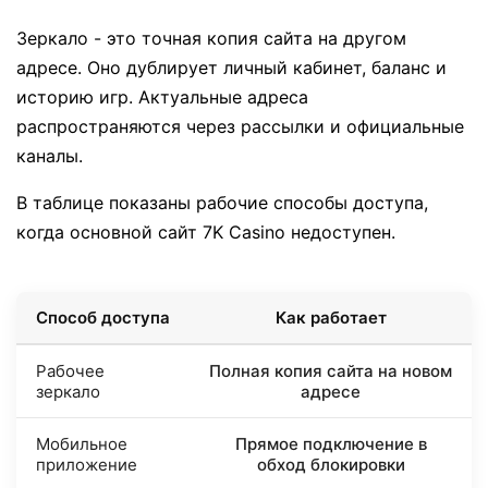
Зеркало - это точная копия сайта на другом
адресе. Оно дублирует личный кабинет, баланс и
историю игр. Актуальные адреса
распространяются через рассылки и официальные
каналы.
В таблице показаны рабочие способы доступа,
когда основной сайт 7K Casino недоступен.
Способ доступа
Как работает
Рабочее
Полная копия сайта на новом
зеркало
адресе
Мобильное
Прямое подключение в
приложение
обход блокировки