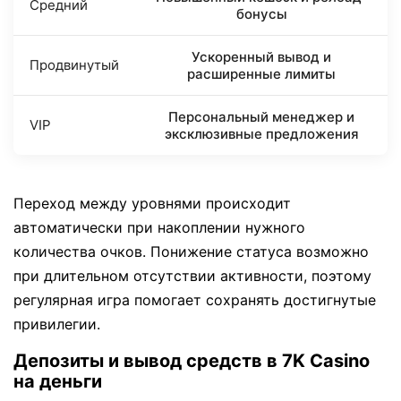
Средний
бонусы
Ускоренный вывод и
Продвинутый
расширенные лимиты
Персональный менеджер и
VIP
эксклюзивные предложения
Переход между уровнями происходит
автоматически при накоплении нужного
количества очков. Понижение статуса возможно
при длительном отсутствии активности, поэтому
регулярная игра помогает сохранять достигнутые
привилегии.
Депозиты и вывод средств в 7K Casino
на деньги