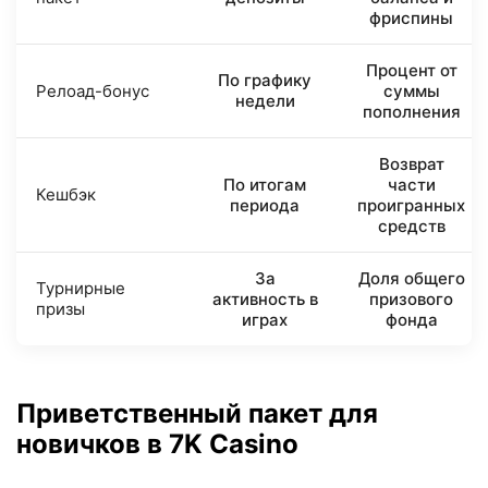
фриспины
Процент от
По графику
Релоад-бонус
суммы
недели
пополнения
Возврат
По итогам
части
Кешбэк
периода
проигранных
средств
За
Доля общего
Турнирные
активность в
призового
призы
играх
фонда
Приветственный пакет для
новичков в 7K Casino