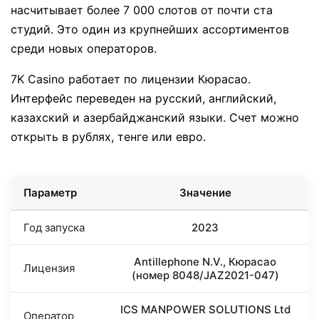
насчитывает более 7 000 слотов от почти ста
студий. Это один из крупнейших ассортиментов
среди новых операторов.
7K Casino работает по лицензии Кюрасао.
Интерфейс переведен на русский, английский,
казахский и азербайджанский языки. Счет можно
открыть в рублях, тенге или евро.
Параметр
Значение
Год запуска
2023
Antillephone N.V., Кюрасао
Лицензия
(номер 8048/JAZ2021-047)
ICS MANPOWER SOLUTIONS Ltd
Оператор