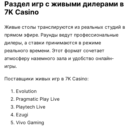
Раздел игр с живыми дилерами в
7K Casino
Живые столы транслируются из реальных студий в
прямом эфире. Раунды ведут профессиональные
дилеры, а ставки принимаются в режиме
реального времени. Этот формат сочетает
атмосферу наземного зала и удобство онлайн-
игры.
Поставщики живых игр в 7K Casino:
Evolution
Pragmatic Play Live
Playtech Live
Ezugi
Vivo Gaming