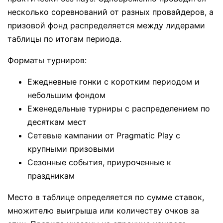
несколько соревнований от разных провайдеров, а
призовой фонд распределяется между лидерами
таблицы по итогам периода.
Форматы турниров:
Ежедневные гонки с коротким периодом и
небольшим фондом
Еженедельные турниры с распределением по
десяткам мест
Сетевые кампании от Pragmatic Play с
крупными призовыми
Сезонные события, приуроченные к
праздникам
Место в таблице определяется по сумме ставок,
множителю выигрыша или количеству очков за