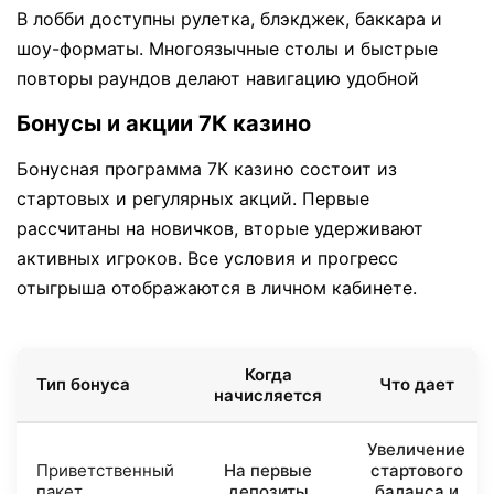
В лобби доступны рулетка, блэкджек, баккара и
шоу-форматы. Многоязычные столы и быстрые
повторы раундов делают навигацию удобной
Бонусы и акции 7К казино
Бонусная программа 7К казино состоит из
стартовых и регулярных акций. Первые
рассчитаны на новичков, вторые удерживают
активных игроков. Все условия и прогресс
отыгрыша отображаются в личном кабинете.
Когда
Тип бонуса
Что дает
начисляется
Увеличение
Приветственный
На первые
стартового
пакет
депозиты
баланса и