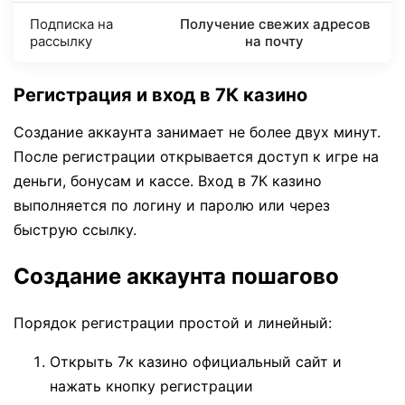
Подписка на
Получение свежих адресов
рассылку
на почту
Регистрация и вход в 7К казино
Создание аккаунта занимает не более двух минут.
После регистрации открывается доступ к игре на
деньги, бонусам и кассе. Вход в 7К казино
выполняется по логину и паролю или через
быструю ссылку.
Создание аккаунта пошагово
Порядок регистрации простой и линейный:
Открыть 7к казино официальный сайт и
нажать кнопку регистрации