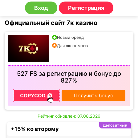
Вход
Регистрация
Официальный сайт 7к казино
Новый бренд
Для экономных
527 FS за регистрацию и бонус до
827%
COPYCOD
Получить бонус
Рейтинг обновлен: 07.08.2026
Депозитный
+15% ко второму