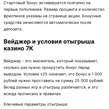
Стартовый бонус активируется поэтапно на
первые пополнения. Размер процента и количество
фриспинов указаны на странице акции. Бонусные
средства начисляются автоматически после
депозита.
Вейджер и условия отыгрыша
казино 7К
Вейджер - это множитель, который показывает,
сколько раз нужно прокрутить бонус перед
выводом. Условие x25 означает, что бонус в 1 000
рублей нужно проставить на сумму 25 000 рублей.
Вклад разных игр в отыгрыш различается, и это
всегда прописано в правилах.
Ключевые параметры отыгрыша: