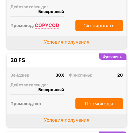
Действителен до:
Бессрочный
COPYCOD
Скопировать
Промокод:
Условия получения
Фриспины
20 FS
Вейджер:
30X
Фриспины:
20
Действителен до:
Бессрочный
Промокоды
Промокод: нет
Условия получения