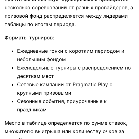
несколько соревнований от разных провайдеров, а
призовой фонд распределяется между лидерами
таблицы по итогам периода.
Форматы турниров:
Ежедневные гонки с коротким периодом и
небольшим фондом
Еженедельные турниры с распределением по
десяткам мест
Сетевые кампании от Pragmatic Play с
крупными призовыми
Сезонные события, приуроченные к
праздникам
Место в таблице определяется по сумме ставок,
множителю выигрыша или количеству очков за