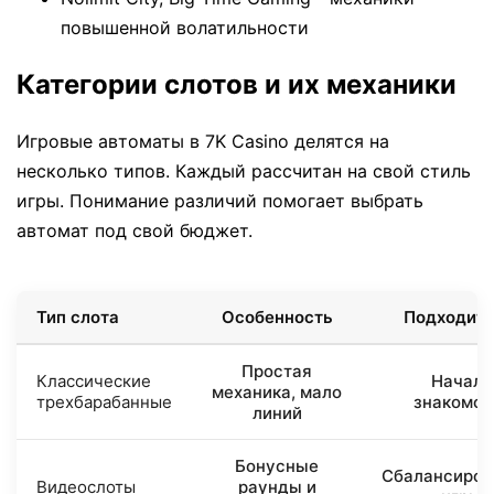
повышенной волатильности
Категории слотов и их механики
Игровые автоматы в 7K Casino делятся на
несколько типов. Каждый рассчитан на свой стиль
игры. Понимание различий помогает выбрать
автомат под свой бюджет.
Тип слота
Особенность
Подходит 
Простая
Классические
Начала
механика, мало
трехбарабанные
знакомст
линий
Бонусные
Сбалансиров
Видеослоты
раунды и