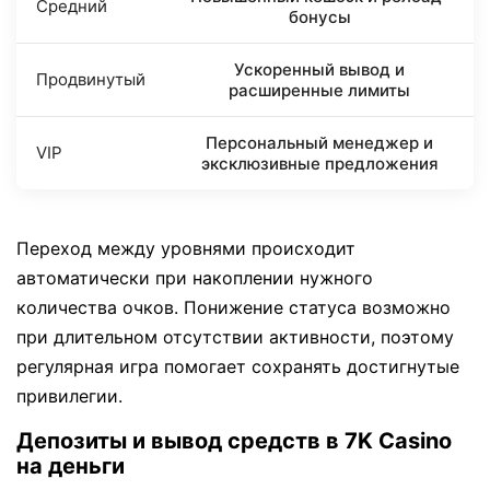
Средний
бонусы
Ускоренный вывод и
Продвинутый
расширенные лимиты
Персональный менеджер и
VIP
эксклюзивные предложения
Переход между уровнями происходит
автоматически при накоплении нужного
количества очков. Понижение статуса возможно
при длительном отсутствии активности, поэтому
регулярная игра помогает сохранять достигнутые
привилегии.
Депозиты и вывод средств в 7K Casino
на деньги