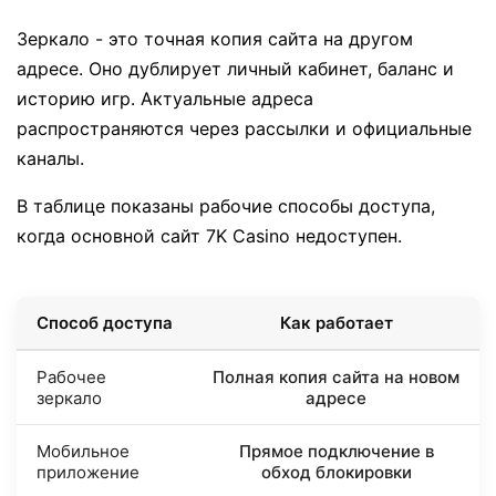
Зеркало - это точная копия сайта на другом
адресе. Оно дублирует личный кабинет, баланс и
историю игр. Актуальные адреса
распространяются через рассылки и официальные
каналы.
В таблице показаны рабочие способы доступа,
когда основной сайт 7K Casino недоступен.
Способ доступа
Как работает
Рабочее
Полная копия сайта на новом
зеркало
адресе
Мобильное
Прямое подключение в
приложение
обход блокировки