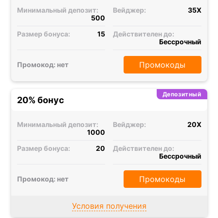
Минимальный депозит:
Вейджер:
35X
500
Размер бонуса:
15
Действителен до:
Бессрочный
Промокоды
Промокод: нет
Депозитный
20% бонус
Минимальный депозит:
Вейджер:
20X
1000
Размер бонуса:
20
Действителен до:
Бессрочный
Промокоды
Промокод: нет
Условия получения