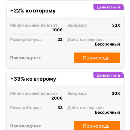
Депозитный
+22% ко второму
Минимальный депозит:
Вейджер:
33X
1000
Размер бонуса:
22
Действителен до:
Бессрочный
Промокоды
Промокод: нет
Депозитный
+33% ко второму
Минимальный депозит:
Вейджер:
30X
2000
Размер бонуса:
33
Действителен до:
Бессрочный
Промокоды
Промокод: нет