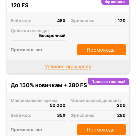
Фриспины
120 FS
Вейджер:
45X
Фриспины:
120
Действителен до:
Бессрочный
Промокоды
Промокод: нет
Условия получения
Приветственный
До 150% новичкам + 280 FS
Максимальная сумма:
Минимальный депозит:
50 000
200
Вейджер:
35X
Фриспины:
280
Промокоды
Промокод: нет