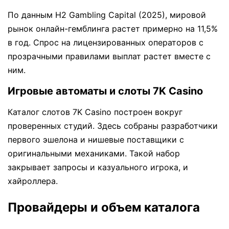
По данным H2 Gambling Capital (2025), мировой
рынок онлайн-гемблинга растет примерно на 11,5%
в год. Спрос на лицензированных операторов с
прозрачными правилами выплат растет вместе с
ним.
Игровые автоматы и слоты 7K Casino
Каталог слотов 7K Casino построен вокруг
проверенных студий. Здесь собраны разработчики
первого эшелона и нишевые поставщики с
оригинальными механиками. Такой набор
закрывает запросы и казуального игрока, и
хайроллера.
Провайдеры и объем каталога