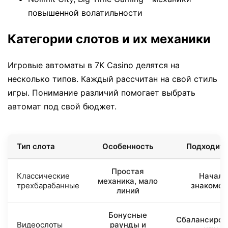
повышенной волатильности
Категории слотов и их механики
Игровые автоматы в 7K Casino делятся на
несколько типов. Каждый рассчитан на свой стиль
игры. Понимание различий помогает выбрать
автомат под свой бюджет.
Тип слота
Особенность
Подходит 
Простая
Классические
Начала
механика, мало
трехбарабанные
знакомст
линий
Бонусные
Сбалансиров
Видеослоты
раунды и