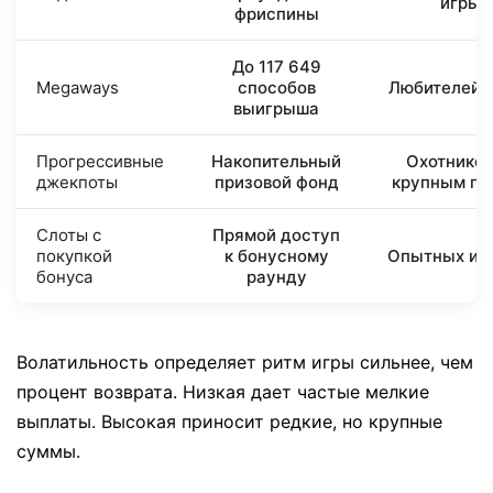
игры
фриспины
До 117 649
Megaways
способов
Любителей 
выигрыша
Прогрессивные
Накопительный
Охотников
джекпоты
призовой фонд
крупным пр
Слоты с
Прямой доступ
покупкой
к бонусному
Опытных иг
бонуса
раунду
Волатильность определяет ритм игры сильнее, чем
процент возврата. Низкая дает частые мелкие
выплаты. Высокая приносит редкие, но крупные
суммы.