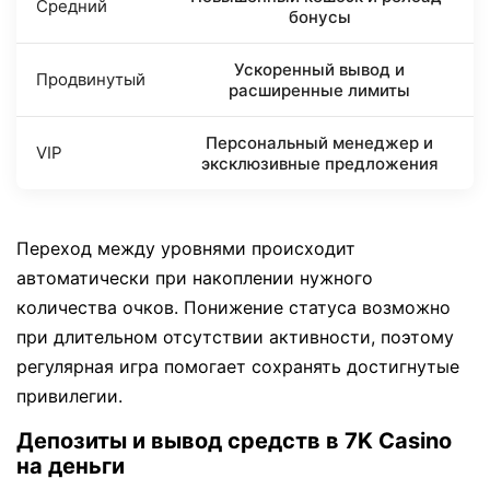
Средний
бонусы
Ускоренный вывод и
Продвинутый
расширенные лимиты
Персональный менеджер и
VIP
эксклюзивные предложения
Переход между уровнями происходит
автоматически при накоплении нужного
количества очков. Понижение статуса возможно
при длительном отсутствии активности, поэтому
регулярная игра помогает сохранять достигнутые
привилегии.
Депозиты и вывод средств в 7K Casino
на деньги