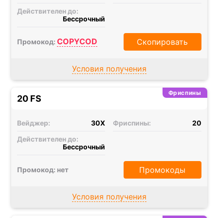
Действителен до:
Бессрочный
COPYCOD
Скопировать
Промокод:
Условия получения
Фриспины
20 FS
Вейджер:
30X
Фриспины:
20
Действителен до:
Бессрочный
Промокоды
Промокод: нет
Условия получения