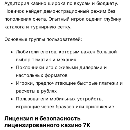
Аудитория казино широка по вкусам и бюджету.
Новичок найдет демонстрационный режим без
пополнения счета. Опытный игрок оценит глубину
каталога и турнирную сетку.
Основные группы пользователей:
Любители слотов, которым важен большой
выбор тематик и механик
Поклонники игр с живыми дилерами и
настольных форматов
Игроки, предпочитающие быстрые платежи и
расчеты в рублях
Пользователи мобильных устройств,
играющие через браузер или приложение
Лицензия и безопасность
лицензированного казино 7К