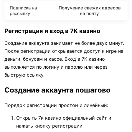
Подписка на
Получение свежих адресов
рассылку
на почту
Регистрация и вход в 7К казино
Создание аккаунта занимает не более двух минут.
После регистрации открывается доступ к игре на
деньги, бонусам и кассе. Вход в 7К казино
выполняется по логину и паролю или через
быструю ссылку.
Создание аккаунта пошагово
Порядок регистрации простой и линейный:
Открыть 7к казино официальный сайт и
нажать кнопку регистрации