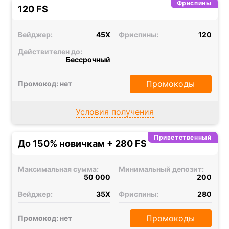
Фриспины
120 FS
Вейджер:
45X
Фриспины:
120
Действителен до:
Бессрочный
Промокоды
Промокод: нет
Условия получения
Приветственный
До 150% новичкам + 280 FS
Максимальная сумма:
Минимальный депозит:
50 000
200
Вейджер:
35X
Фриспины:
280
Промокоды
Промокод: нет