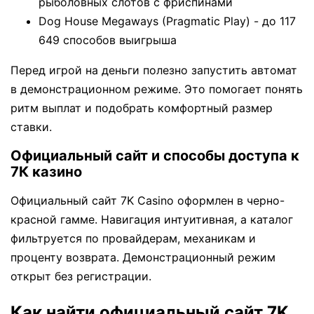
рыболовных слотов с фриспинами
Dog House Megaways (Pragmatic Play) - до 117
649 способов выигрыша
Перед игрой на деньги полезно запустить автомат
в демонстрационном режиме. Это помогает понять
ритм выплат и подобрать комфортный размер
ставки.
Официальный сайт и способы доступа к
7К казино
Официальный сайт 7K Casino оформлен в черно-
красной гамме. Навигация интуитивная, а каталог
фильтруется по провайдерам, механикам и
проценту возврата. Демонстрационный режим
открыт без регистрации.
Как найти официальный сайт 7K