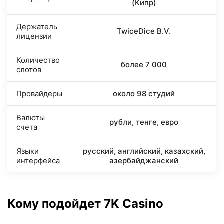
(Кипр)
Держатель
TwiceDice B.V.
лицензии
Количество
более 7 000
слотов
Провайдеры
около 98 студий
Валюты
рубли, тенге, евро
счета
Языки
русский, английский, казахский,
интерфейса
азербайджанский
Кому подойдет 7K Casino