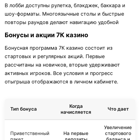
В лобби доступны рулетка, блэкджек, баккара и
шоу-форматы. Многоязычные столы и быстрые
повторы раундов делают навигацию удобной
Бонусы и акции 7К казино
Бонусная программа 7К казино состоит из
стартовых и регулярных акций. Первые
рассчитаны на новичков, вторые удерживают
активных игроков. Все условия и прогресс
отыгрыша отображаются в личном кабинете.
Когда
Тип бонуса
Что дает
начисляется
Увеличение
Приветственный
На первые
стартового
пакет
депозиты
баланса и