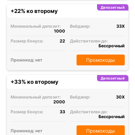
Депозитный
+22% ко второму
Минимальный депозит:
Вейджер:
33X
1000
Размер бонуса:
22
Действителен до:
Бессрочный
Промокоды
Промокод: нет
Депозитный
+33% ко второму
Минимальный депозит:
Вейджер:
30X
2000
Размер бонуса:
33
Действителен до:
Бессрочный
Промокоды
Промокод: нет