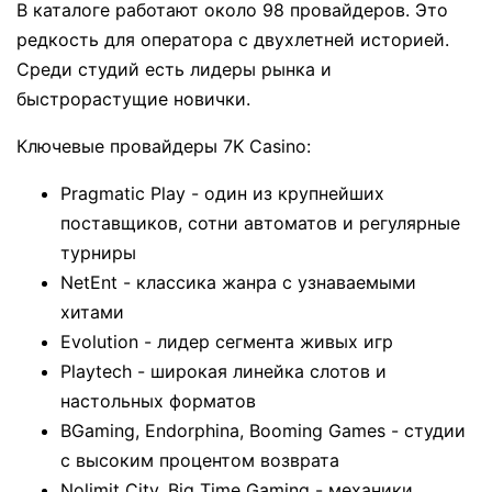
В каталоге работают около 98 провайдеров. Это
редкость для оператора с двухлетней историей.
Среди студий есть лидеры рынка и
быстрорастущие новички.
Ключевые провайдеры 7K Casino:
Pragmatic Play - один из крупнейших
поставщиков, сотни автоматов и регулярные
турниры
NetEnt - классика жанра с узнаваемыми
хитами
Evolution - лидер сегмента живых игр
Playtech - широкая линейка слотов и
настольных форматов
BGaming, Endorphina, Booming Games - студии
с высоким процентом возврата
Nolimit City, Big Time Gaming - механики