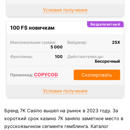
Условия получения
Бездепозитный
100 FS новичкам
Максимальная сумма:
Вейджер:
25X
5 000
Фриспины:
100
Действителен до:
Бессрочный
COPYCOD
Скопировать
Промокод:
Условия получения
Бренд 7K Casino вышел на рынок в 2023 году. За
короткий срок казино 7К заняло заметное место в
русскоязычном сегменте гемблинга. Каталог