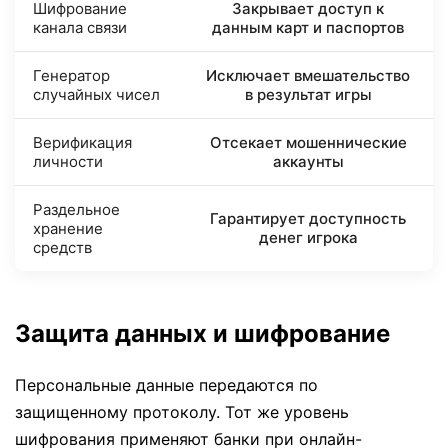
Шифрование
Закрывает доступ к
канала связи
данным карт и паспортов
Генератор
Исключает вмешательство
случайных чисел
в результат игры
Верификация
Отсекает мошеннические
личности
аккаунты
Раздельное
Гарантирует доступность
хранение
денег игрока
средств
Защита данных и шифрование
Персональные данные передаются по
защищенному протоколу. Тот же уровень
шифрования применяют банки при онлайн-