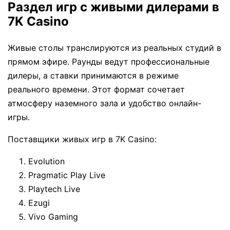
Раздел игр с живыми дилерами в
7K Casino
Живые столы транслируются из реальных студий в
прямом эфире. Раунды ведут профессиональные
дилеры, а ставки принимаются в режиме
реального времени. Этот формат сочетает
атмосферу наземного зала и удобство онлайн-
игры.
Поставщики живых игр в 7K Casino:
Evolution
Pragmatic Play Live
Playtech Live
Ezugi
Vivo Gaming