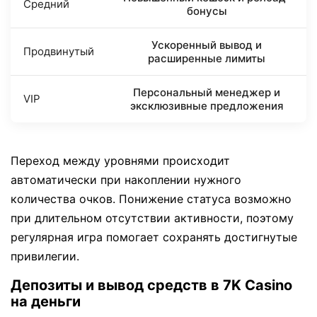
Средний
бонусы
Ускоренный вывод и
Продвинутый
расширенные лимиты
Персональный менеджер и
VIP
эксклюзивные предложения
Переход между уровнями происходит
автоматически при накоплении нужного
количества очков. Понижение статуса возможно
при длительном отсутствии активности, поэтому
регулярная игра помогает сохранять достигнутые
привилегии.
Депозиты и вывод средств в 7K Casino
на деньги