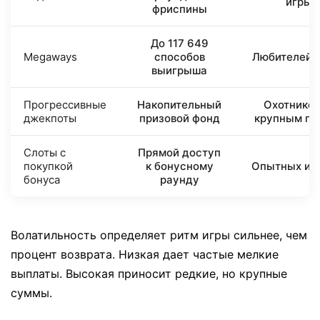
игры
фриспины
До 117 649
Megaways
способов
Любителей 
выигрыша
Прогрессивные
Накопительный
Охотников
джекпоты
призовой фонд
крупным пр
Слоты с
Прямой доступ
покупкой
к бонусному
Опытных иг
бонуса
раунду
Волатильность определяет ритм игры сильнее, чем
процент возврата. Низкая дает частые мелкие
выплаты. Высокая приносит редкие, но крупные
суммы.