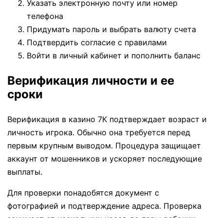
Указать электронную почту или номер
телефона
Придумать пароль и выбрать валюту счета
Подтвердить согласие с правилами
Войти в личный кабинет и пополнить баланс
Верификация личности и ее
сроки
Верификация в казино 7К подтверждает возраст и
личность игрока. Обычно она требуется перед
первым крупным выводом. Процедура защищает
аккаунт от мошенников и ускоряет последующие
выплаты.
Для проверки понадобятся документ с
фотографией и подтверждение адреса. Проверка