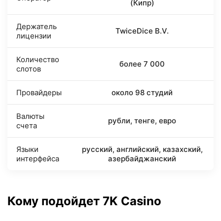
(Кипр)
Держатель
TwiceDice B.V.
лицензии
Количество
более 7 000
слотов
Провайдеры
около 98 студий
Валюты
рубли, тенге, евро
счета
Языки
русский, английский, казахский,
интерфейса
азербайджанский
Кому подойдет 7K Casino