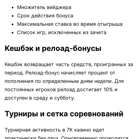
Множитель вейджера
Срок действия бонуса
Максимальная ставка во время отыгрыша
Список игр, исключенных из зачета
Кешбэк и релоад-бонусы
Кешбэк возвращает часть средств, проигранных за
период. Релоад-бонус начисляет процент от
пополнения по определенным дням недели. Для
постоянных игроков релоад достигает 10% и
доступен в среду и субботу.
Турниры и сетка соревнований
Турнирная активность в 7К казино идет
практически без пауз. Одновременно проводится