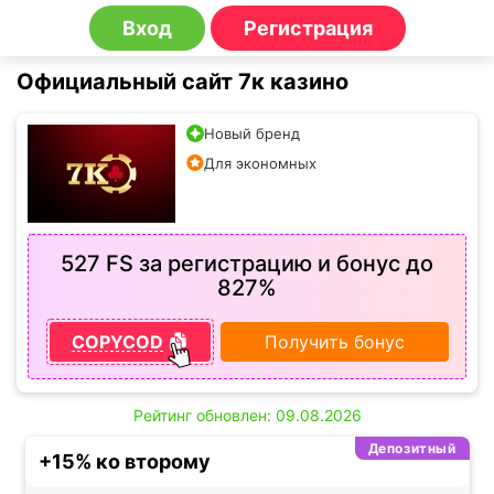
Вход
Регистрация
Официальный сайт 7к казино
Новый бренд
Для экономных
527 FS за регистрацию и бонус до
827%
COPYCOD
Получить бонус
Рейтинг обновлен: 09.08.2026
Депозитный
+15% ко второму