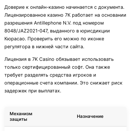
Доверие к онлайн-казино начинается с документа.
Лицензированное казино 7К работает на основании
разрешения Antillephone N.V. под номером
8048/JAZ2021-047, выданного в юрисдикции
Кюрасао. Проверить его можно по иконке
регулятора в нижней части сайта.
Лицензия в 7K Casino обязывает использовать
только сертифицированный софт. Она также
требует разделять средства игроков и
операционные счета компании. Это снижает риск
задержек при выплатах.
Механизм
Назначение
защиты