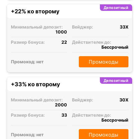
Депозитный
+22% ко второму
Минимальный депозит:
Вейджер:
33X
1000
Размер бонуса:
22
Действителен до:
Бессрочный
Промокоды
Промокод: нет
Депозитный
+33% ко второму
Минимальный депозит:
Вейджер:
30X
2000
Размер бонуса:
33
Действителен до:
Бессрочный
Промокоды
Промокод: нет