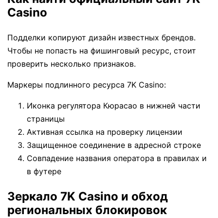
Casino
Подделки копируют дизайн известных брендов.
Чтобы не попасть на фишинговый ресурс, стоит
проверить несколько признаков.
Маркеры подлинного ресурса 7K Casino:
Иконка регулятора Кюрасао в нижней части
страницы
Активная ссылка на проверку лицензии
Защищенное соединение в адресной строке
Совпадение названия оператора в правилах и
в футере
Зеркало 7K Casino и обход
региональных блокировок