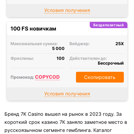
Условия получения
Бездепозитный
100 FS новичкам
Максимальная сумма:
Вейджер:
25X
5 000
Фриспины:
100
Действителен до:
Бессрочный
COPYCOD
Скопировать
Промокод:
Условия получения
Бренд 7K Casino вышел на рынок в 2023 году. За
короткий срок казино 7К заняло заметное место в
русскоязычном сегменте гемблинга. Каталог