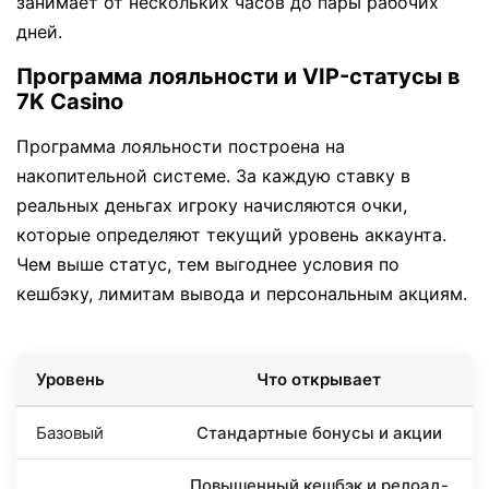
занимает от нескольких часов до пары рабочих
дней.
Программа лояльности и VIP-статусы в
7K Casino
Программа лояльности построена на
накопительной системе. За каждую ставку в
реальных деньгах игроку начисляются очки,
которые определяют текущий уровень аккаунта.
Чем выше статус, тем выгоднее условия по
кешбэку, лимитам вывода и персональным акциям.
Уровень
Что открывает
Базовый
Стандартные бонусы и акции
Повышенный кешбэк и релоад-