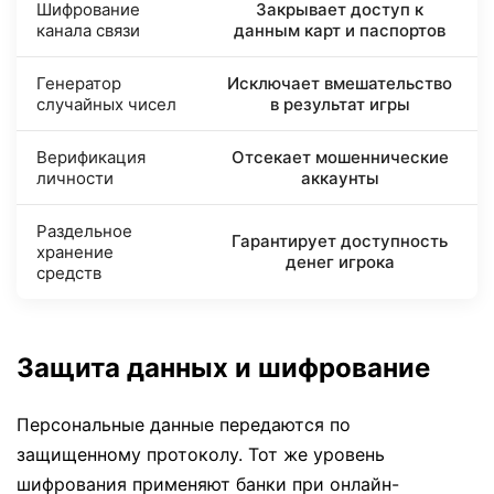
Шифрование
Закрывает доступ к
канала связи
данным карт и паспортов
Генератор
Исключает вмешательство
случайных чисел
в результат игры
Верификация
Отсекает мошеннические
личности
аккаунты
Раздельное
Гарантирует доступность
хранение
денег игрока
средств
Защита данных и шифрование
Персональные данные передаются по
защищенному протоколу. Тот же уровень
шифрования применяют банки при онлайн-