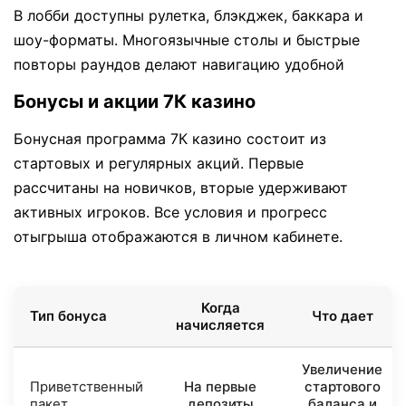
В лобби доступны рулетка, блэкджек, баккара и
шоу-форматы. Многоязычные столы и быстрые
повторы раундов делают навигацию удобной
Бонусы и акции 7К казино
Бонусная программа 7К казино состоит из
стартовых и регулярных акций. Первые
рассчитаны на новичков, вторые удерживают
активных игроков. Все условия и прогресс
отыгрыша отображаются в личном кабинете.
Когда
Тип бонуса
Что дает
начисляется
Увеличение
Приветственный
На первые
стартового
пакет
депозиты
баланса и