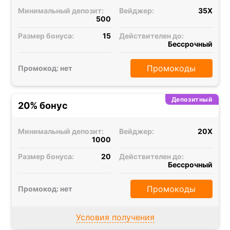
Минимальный депозит:
Вейджер:
35X
500
Размер бонуса:
15
Действителен до:
Бессрочный
Промокоды
Промокод: нет
Депозитный
20% бонус
Минимальный депозит:
Вейджер:
20X
1000
Размер бонуса:
20
Действителен до:
Бессрочный
Промокоды
Промокод: нет
Условия получения