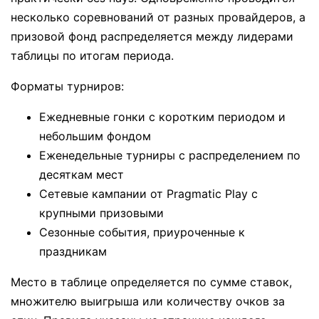
несколько соревнований от разных провайдеров, а
призовой фонд распределяется между лидерами
таблицы по итогам периода.
Форматы турниров:
Ежедневные гонки с коротким периодом и
небольшим фондом
Еженедельные турниры с распределением по
десяткам мест
Сетевые кампании от Pragmatic Play с
крупными призовыми
Сезонные события, приуроченные к
праздникам
Место в таблице определяется по сумме ставок,
множителю выигрыша или количеству очков за