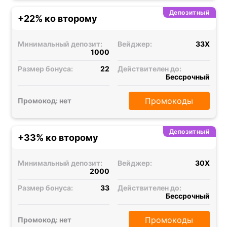
Депозитный
+22% ко второму
Минимальный депозит:
Вейджер:
33X
1000
Размер бонуса:
22
Действителен до:
Бессрочный
Промокоды
Промокод: нет
Депозитный
+33% ко второму
Минимальный депозит:
Вейджер:
30X
2000
Размер бонуса:
33
Действителен до:
Бессрочный
Промокоды
Промокод: нет