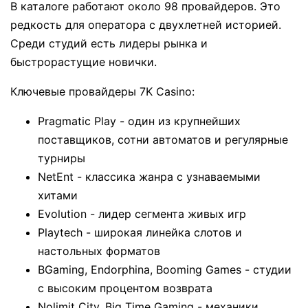
В каталоге работают около 98 провайдеров. Это
редкость для оператора с двухлетней историей.
Среди студий есть лидеры рынка и
быстрорастущие новички.
Ключевые провайдеры 7K Casino:
Pragmatic Play - один из крупнейших
поставщиков, сотни автоматов и регулярные
турниры
NetEnt - классика жанра с узнаваемыми
хитами
Evolution - лидер сегмента живых игр
Playtech - широкая линейка слотов и
настольных форматов
BGaming, Endorphina, Booming Games - студии
с высоким процентом возврата
Nolimit City, Big Time Gaming - механики