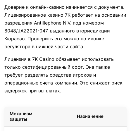
Доверие к онлайн-казино начинается с документа.
Лицензированное казино 7К работает на основании
разрешения Antillephone N.V. под номером
8048/JAZ2021-047, выданного в юрисдикции
Кюрасао. Проверить его можно по иконке
регулятора в нижней части сайта.
Лицензия в 7K Casino обязывает использовать
только сертифицированный софт. Она также
требует разделять средства игроков и
операционные счета компании. Это снижает риск
задержек при выплатах.
Механизм
Назначение
защиты