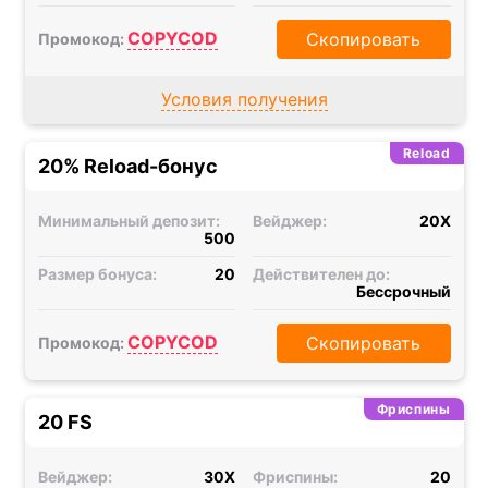
COPYCOD
Скопировать
Промокод:
Условия получения
Reload
20% Reload-бонус
Минимальный депозит:
Вейджер:
20X
500
Размер бонуса:
20
Действителен до:
Бессрочный
COPYCOD
Скопировать
Промокод:
Фриспины
20 FS
Вейджер:
30X
Фриспины:
20