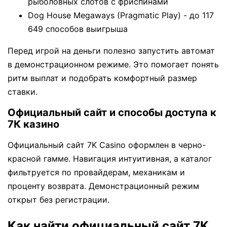
рыболовных слотов с фриспинами
Dog House Megaways (Pragmatic Play) - до 117
649 способов выигрыша
Перед игрой на деньги полезно запустить автомат
в демонстрационном режиме. Это помогает понять
ритм выплат и подобрать комфортный размер
ставки.
Официальный сайт и способы доступа к
7К казино
Официальный сайт 7K Casino оформлен в черно-
красной гамме. Навигация интуитивная, а каталог
фильтруется по провайдерам, механикам и
проценту возврата. Демонстрационный режим
открыт без регистрации.
Как найти официальный сайт 7K