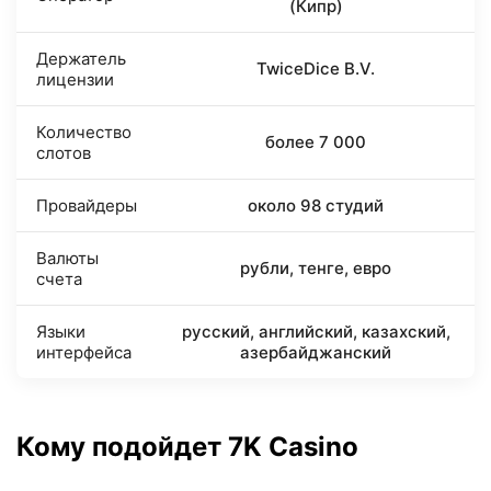
(Кипр)
Держатель
TwiceDice B.V.
лицензии
Количество
более 7 000
слотов
Провайдеры
около 98 студий
Валюты
рубли, тенге, евро
счета
Языки
русский, английский, казахский,
интерфейса
азербайджанский
Кому подойдет 7K Casino