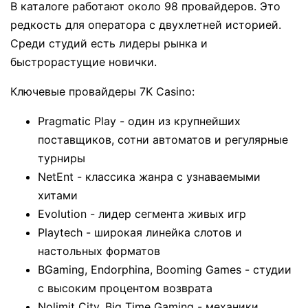
В каталоге работают около 98 провайдеров. Это
редкость для оператора с двухлетней историей.
Среди студий есть лидеры рынка и
быстрорастущие новички.
Ключевые провайдеры 7K Casino:
Pragmatic Play - один из крупнейших
поставщиков, сотни автоматов и регулярные
турниры
NetEnt - классика жанра с узнаваемыми
хитами
Evolution - лидер сегмента живых игр
Playtech - широкая линейка слотов и
настольных форматов
BGaming, Endorphina, Booming Games - студии
с высоким процентом возврата
Nolimit City, Big Time Gaming - механики