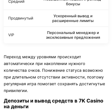
Средний
бонусы
Ускоренный вывод и
Продвинутый
расширенные лимиты
Персональный менеджер и
VIP
эксклюзивные предложения
Переход между уровнями происходит
автоматически при накоплении нужного
количества очков. Понижение статуса возможно
при длительном отсутствии активности, поэтому
регулярная игра помогает сохранять достигнутые
привилегии.
Депозиты и вывод средств в 7K Casino
на деньги