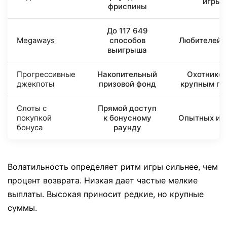
игры
фриспины
До 117 649
Megaways
способов
Любителей 
выигрыша
Прогрессивные
Накопительный
Охотников
джекпоты
призовой фонд
крупным пр
Слоты с
Прямой доступ
покупкой
к бонусному
Опытных иг
бонуса
раунду
Волатильность определяет ритм игры сильнее, чем
процент возврата. Низкая дает частые мелкие
выплаты. Высокая приносит редкие, но крупные
суммы.