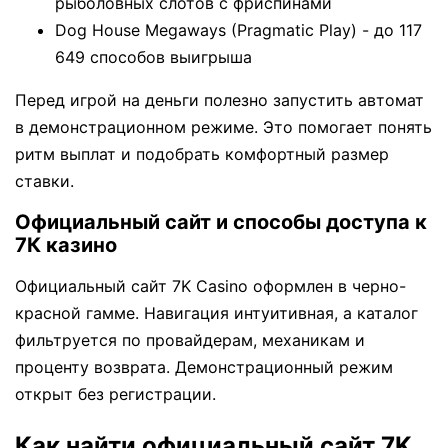
рыболовных слотов с фриспинами
Dog House Megaways (Pragmatic Play) - до 117
649 способов выигрыша
Перед игрой на деньги полезно запустить автомат
в демонстрационном режиме. Это помогает понять
ритм выплат и подобрать комфортный размер
ставки.
Официальный сайт и способы доступа к
7К казино
Официальный сайт 7K Casino оформлен в черно-
красной гамме. Навигация интуитивная, а каталог
фильтруется по провайдерам, механикам и
проценту возврата. Демонстрационный режим
открыт без регистрации.
Как найти официальный сайт 7K