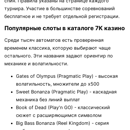
спин. Правила указаны на странице каждого
турнира. Участие в большинстве соревнований
бесплатное и не требует отдельной регистрации.
Популярные слоты в каталоге 7К казино
Среди тысяч автоматов есть проверенная
временем классика, которую выбирают чаще
остального. Эти названия задают ориентир по
механике и волатильности.
Gates of Olympus (Pragmatic Play) - высокая
волатильность, множители до x500
Sweet Bonanza (Pragmatic Play) - каскадная
механика без линий выплат
Book of Dead (Play'n GO) - классический
сюжет с расширяющимся символом
Big Bass Bonanza (Reel Kingdom) - серия