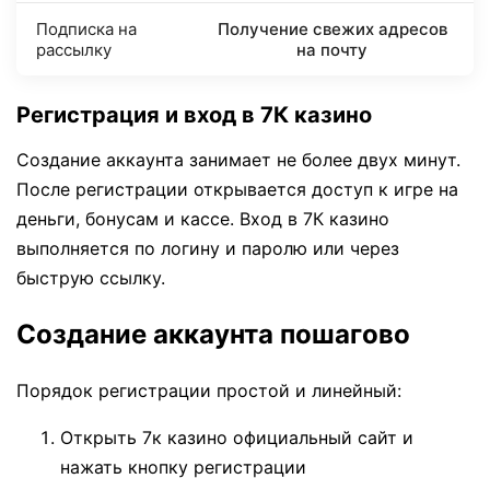
Подписка на
Получение свежих адресов
рассылку
на почту
Регистрация и вход в 7К казино
Создание аккаунта занимает не более двух минут.
После регистрации открывается доступ к игре на
деньги, бонусам и кассе. Вход в 7К казино
выполняется по логину и паролю или через
быструю ссылку.
Создание аккаунта пошагово
Порядок регистрации простой и линейный:
Открыть 7к казино официальный сайт и
нажать кнопку регистрации