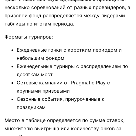
несколько соревнований от разных провайдеров, а
призовой фонд распределяется между лидерами
таблицы по итогам периода.
Форматы турниров:
Ежедневные гонки с коротким периодом и
небольшим фондом
Еженедельные турниры с распределением по
десяткам мест
Сетевые кампании от Pragmatic Play с
крупными призовыми
Сезонные события, приуроченные к
праздникам
Место в таблице определяется по сумме ставок,
множителю выигрыша или количеству очков за