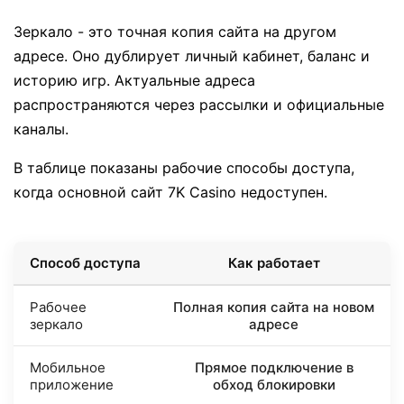
Зеркало - это точная копия сайта на другом
адресе. Оно дублирует личный кабинет, баланс и
историю игр. Актуальные адреса
распространяются через рассылки и официальные
каналы.
В таблице показаны рабочие способы доступа,
когда основной сайт 7K Casino недоступен.
Способ доступа
Как работает
Рабочее
Полная копия сайта на новом
зеркало
адресе
Мобильное
Прямое подключение в
приложение
обход блокировки