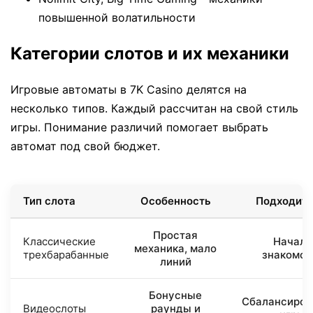
повышенной волатильности
Категории слотов и их механики
Игровые автоматы в 7K Casino делятся на
несколько типов. Каждый рассчитан на свой стиль
игры. Понимание различий помогает выбрать
автомат под свой бюджет.
Тип слота
Особенность
Подходит 
Простая
Классические
Начала
механика, мало
трехбарабанные
знакомст
линий
Бонусные
Сбалансиров
Видеослоты
раунды и