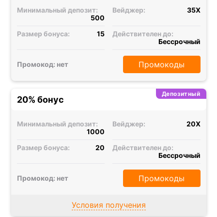
Минимальный депозит:
Вейджер:
35X
500
Размер бонуса:
15
Действителен до:
Бессрочный
Промокоды
Промокод: нет
Депозитный
20% бонус
Минимальный депозит:
Вейджер:
20X
1000
Размер бонуса:
20
Действителен до:
Бессрочный
Промокоды
Промокод: нет
Условия получения