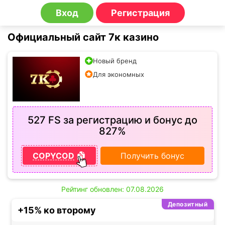
Вход
Регистрация
Официальный сайт 7к казино
Новый бренд
Для экономных
527 FS за регистрацию и бонус до
827%
COPYCOD
Получить бонус
Рейтинг обновлен: 07.08.2026
Депозитный
+15% ко второму