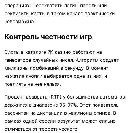
операциях. Перехватить логин, пароль или
реквизиты карты в таком канале практически
невозможно.
Контроль честности игр
Слоты в каталоге 7К казино работают на
генераторе случайных чисел. Алгоритм создает
миллионы комбинаций в секунду. В момент
нажатия кнопки выбирается одна из них, и
повлиять на нее нельзя.
Процент возврата (RTP) у большинства автоматов
держится в диапазоне 95-97%. Этот показатель
рассчитан на дистанции в миллионы спинов. В
рамках одной сессии результат может сильно
отличаться от теоретического.