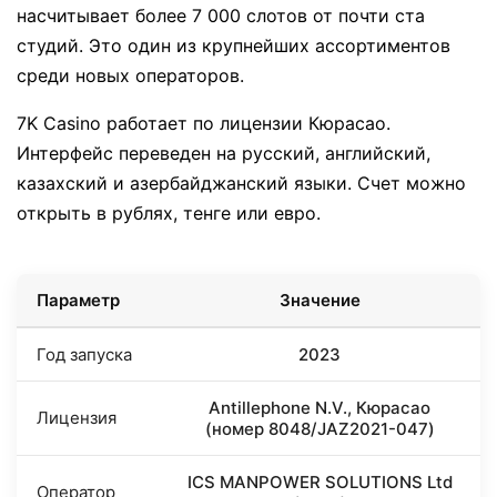
насчитывает более 7 000 слотов от почти ста
студий. Это один из крупнейших ассортиментов
среди новых операторов.
7K Casino работает по лицензии Кюрасао.
Интерфейс переведен на русский, английский,
казахский и азербайджанский языки. Счет можно
открыть в рублях, тенге или евро.
Параметр
Значение
Год запуска
2023
Antillephone N.V., Кюрасао
Лицензия
(номер 8048/JAZ2021-047)
ICS MANPOWER SOLUTIONS Ltd
Оператор