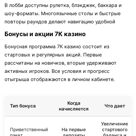
В лобби доступны рулетка, блэкджек, баккара и
шоу-форматы. Многоязычные столы и быстрые
повторы раундов делают навигацию удобной
Бонусы и акции 7К казино
Бонусная программа 7К казино состоит из
стартовых и регулярных акций. Первые
рассчитаны на новичков, вторые удерживают
активных игроков. Все условия и прогресс
отыгрыша отображаются в личном кабинете.
Когда
Тип бонуса
Что дает
начисляется
Увеличение
Приветственный
На первые
стартового
пакет
депозиты
баланса и