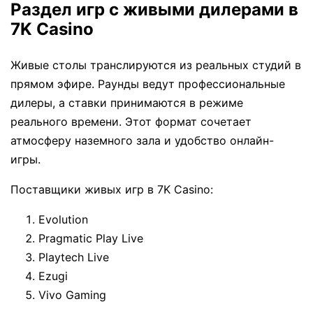
Раздел игр с живыми дилерами в
7K Casino
Живые столы транслируются из реальных студий в
прямом эфире. Раунды ведут профессиональные
дилеры, а ставки принимаются в режиме
реального времени. Этот формат сочетает
атмосферу наземного зала и удобство онлайн-
игры.
Поставщики живых игр в 7K Casino:
Evolution
Pragmatic Play Live
Playtech Live
Ezugi
Vivo Gaming