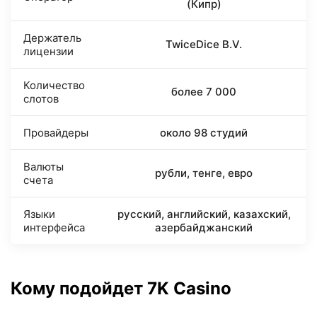
(Кипр)
Держатель
TwiceDice B.V.
лицензии
Количество
более 7 000
слотов
Провайдеры
около 98 студий
Валюты
рубли, тенге, евро
счета
Языки
русский, английский, казахский,
интерфейса
азербайджанский
Кому подойдет 7K Casino