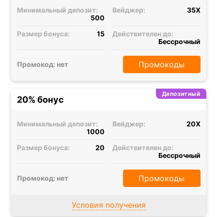
Минимальный депозит:
Вейджер:
35X
500
Размер бонуса:
15
Действителен до:
Бессрочный
Промокоды
Промокод: нет
Депозитный
20% бонус
Минимальный депозит:
Вейджер:
20X
1000
Размер бонуса:
20
Действителен до:
Бессрочный
Промокоды
Промокод: нет
Условия получения