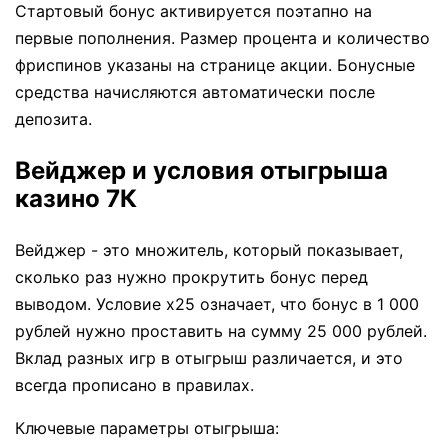
Стартовый бонус активируется поэтапно на
первые пополнения. Размер процента и количество
фриспинов указаны на странице акции. Бонусные
средства начисляются автоматически после
депозита.
Вейджер и условия отыгрыша
казино 7К
Вейджер - это множитель, который показывает,
сколько раз нужно прокрутить бонус перед
выводом. Условие x25 означает, что бонус в 1 000
рублей нужно проставить на сумму 25 000 рублей.
Вклад разных игр в отыгрыш различается, и это
всегда прописано в правилах.
Ключевые параметры отыгрыша: