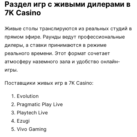
Раздел игр с живыми дилерами в
7K Casino
Живые столы транслируются из реальных студий в
прямом эфире. Раунды ведут профессиональные
дилеры, а ставки принимаются в режиме
реального времени. Этот формат сочетает
атмосферу наземного зала и удобство онлайн-
игры.
Поставщики живых игр в 7K Casino:
Evolution
Pragmatic Play Live
Playtech Live
Ezugi
Vivo Gaming