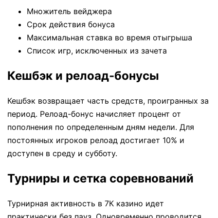
Множитель вейджера
Срок действия бонуса
Максимальная ставка во время отыгрыша
Список игр, исключенных из зачета
Кешбэк и релоад-бонусы
Кешбэк возвращает часть средств, проигранных за
период. Релоад-бонус начисляет процент от
пополнения по определенным дням недели. Для
постоянных игроков релоад достигает 10% и
доступен в среду и субботу.
Турниры и сетка соревнований
Турнирная активность в 7К казино идет
практически без пауз. Одновременно проводится