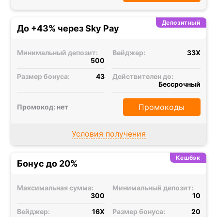
Депозитный
До +43% через Sky Pay
Минимальный депозит:
Вейджер:
33X
500
Размер бонуса:
43
Действителен до:
Бессрочный
Промокоды
Промокод: нет
Условия получения
Кешбэк
Бонус до 20%
Максимальная сумма:
Минимальный депозит:
300
10
Вейджер:
16X
Размер бонуса:
20