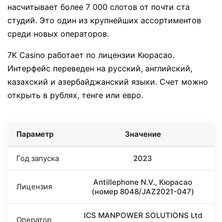
насчитывает более 7 000 слотов от почти ста
студий. Это один из крупнейших ассортиментов
среди новых операторов.
7K Casino работает по лицензии Кюрасао.
Интерфейс переведен на русский, английский,
казахский и азербайджанский языки. Счет можно
открыть в рублях, тенге или евро.
Параметр
Значение
Год запуска
2023
Antillephone N.V., Кюрасао
Лицензия
(номер 8048/JAZ2021-047)
ICS MANPOWER SOLUTIONS Ltd
Оператор