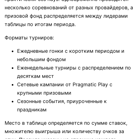
несколько соревнований от разных провайдеров, а
призовой фонд распределяется между лидерами
таблицы по итогам периода.
Форматы турниров:
Ежедневные гонки с коротким периодом и
небольшим фондом
Еженедельные турниры с распределением по
десяткам мест
Сетевые кампании от Pragmatic Play с
крупными призовыми
Сезонные события, приуроченные к
праздникам
Место в таблице определяется по сумме ставок,
множителю выигрыша или количеству очков за