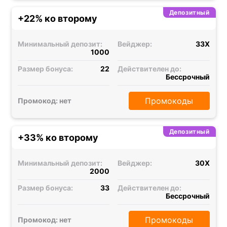
Депозитный
+22% ко второму
Минимальный депозит:
Вейджер:
33X
1000
Размер бонуса:
22
Действителен до:
Бессрочный
Промокоды
Промокод: нет
Депозитный
+33% ко второму
Минимальный депозит:
Вейджер:
30X
2000
Размер бонуса:
33
Действителен до:
Бессрочный
Промокоды
Промокод: нет