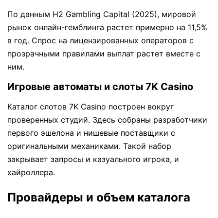
По данным H2 Gambling Capital (2025), мировой
рынок онлайн-гемблинга растет примерно на 11,5%
в год. Спрос на лицензированных операторов с
прозрачными правилами выплат растет вместе с
ним.
Игровые автоматы и слоты 7K Casino
Каталог слотов 7K Casino построен вокруг
проверенных студий. Здесь собраны разработчики
первого эшелона и нишевые поставщики с
оригинальными механиками. Такой набор
закрывает запросы и казуального игрока, и
хайроллера.
Провайдеры и объем каталога