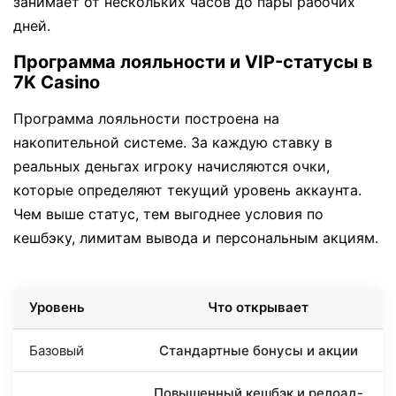
занимает от нескольких часов до пары рабочих
дней.
Программа лояльности и VIP-статусы в
7K Casino
Программа лояльности построена на
накопительной системе. За каждую ставку в
реальных деньгах игроку начисляются очки,
которые определяют текущий уровень аккаунта.
Чем выше статус, тем выгоднее условия по
кешбэку, лимитам вывода и персональным акциям.
Уровень
Что открывает
Базовый
Стандартные бонусы и акции
Повышенный кешбэк и релоад-