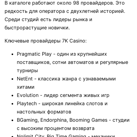
В каталоге работают около 98 провайдеров. Это
редкость для оператора с двухлетней историей.
Среди студий есть лидеры рынка и
быстрорастущие новички.
Ключевые провайдеры 7K Casino:
Pragmatic Play - один из крупнейших
поставщиков, сотни автоматов и регулярные
турниры
NetEnt - классика жанра с узнаваемыми
хитами
Evolution - лидер сегмента живых игр
Playtech - широкая линейка слотов и
настольных форматов
BGaming, Endorphina, Booming Games - студии
с высоким процентом возврата
Nolimit City, Big Time Gaming - механики