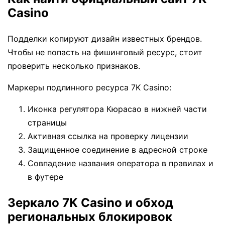
Casino
Подделки копируют дизайн известных брендов.
Чтобы не попасть на фишинговый ресурс, стоит
проверить несколько признаков.
Маркеры подлинного ресурса 7K Casino:
Иконка регулятора Кюрасао в нижней части
страницы
Активная ссылка на проверку лицензии
Защищенное соединение в адресной строке
Совпадение названия оператора в правилах и
в футере
Зеркало 7K Casino и обход
региональных блокировок