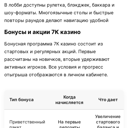
В лобби доступны рулетка, блэкджек, баккара и
шоу-форматы. Многоязычные столы и быстрые
повторы раундов делают навигацию удобной
Бонусы и акции 7К казино
Бонусная программа 7К казино состоит из
стартовых и регулярных акций. Первые
рассчитаны на новичков, вторые удерживают
активных игроков. Все условия и прогресс
отыгрыша отображаются в личном кабинете.
Когда
Тип бонуса
Что дает
начисляется
Увеличение
Приветственный
На первые
стартового
пакет
депозиты
баланса и