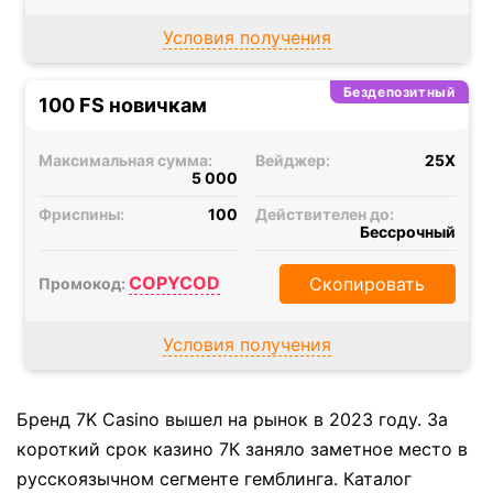
Условия получения
Бездепозитный
100 FS новичкам
Максимальная сумма:
Вейджер:
25X
5 000
Фриспины:
100
Действителен до:
Бессрочный
COPYCOD
Скопировать
Промокод:
Условия получения
Бренд 7K Casino вышел на рынок в 2023 году. За
короткий срок казино 7К заняло заметное место в
русскоязычном сегменте гемблинга. Каталог