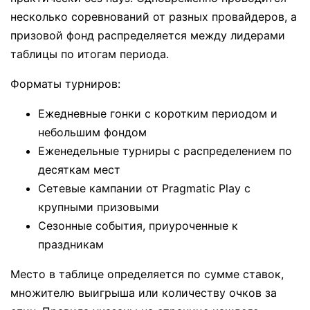
несколько соревнований от разных провайдеров, а
призовой фонд распределяется между лидерами
таблицы по итогам периода.
Форматы турниров:
Ежедневные гонки с коротким периодом и
небольшим фондом
Еженедельные турниры с распределением по
десяткам мест
Сетевые кампании от Pragmatic Play с
крупными призовыми
Сезонные события, приуроченные к
праздникам
Место в таблице определяется по сумме ставок,
множителю выигрыша или количеству очков за