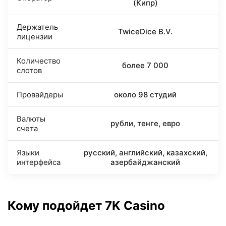
(Кипр)
Держатель
TwiceDice B.V.
лицензии
Количество
более 7 000
слотов
Провайдеры
около 98 студий
Валюты
рубли, тенге, евро
счета
Языки
русский, английский, казахский,
интерфейса
азербайджанский
Кому подойдет 7K Casino