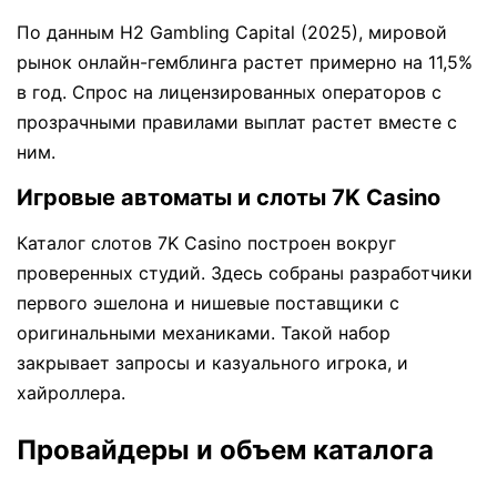
По данным H2 Gambling Capital (2025), мировой
рынок онлайн-гемблинга растет примерно на 11,5%
в год. Спрос на лицензированных операторов с
прозрачными правилами выплат растет вместе с
ним.
Игровые автоматы и слоты 7K Casino
Каталог слотов 7K Casino построен вокруг
проверенных студий. Здесь собраны разработчики
первого эшелона и нишевые поставщики с
оригинальными механиками. Такой набор
закрывает запросы и казуального игрока, и
хайроллера.
Провайдеры и объем каталога