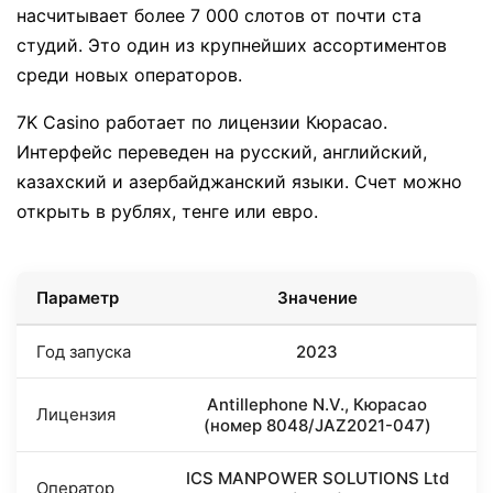
насчитывает более 7 000 слотов от почти ста
студий. Это один из крупнейших ассортиментов
среди новых операторов.
7K Casino работает по лицензии Кюрасао.
Интерфейс переведен на русский, английский,
казахский и азербайджанский языки. Счет можно
открыть в рублях, тенге или евро.
Параметр
Значение
Год запуска
2023
Antillephone N.V., Кюрасао
Лицензия
(номер 8048/JAZ2021-047)
ICS MANPOWER SOLUTIONS Ltd
Оператор