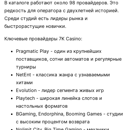
В каталоге работают около 98 провайдеров. Это
редкость для оператора с двухлетней историей.
Среди студий есть лидеры рынка и
быстрорастущие новички.
Ключевые провайдеры 7K Casino:
Pragmatic Play - один из крупнейших
поставщиков, сотни автоматов и регулярные
турниры
NetEnt - классика жанра с узнаваемыми
хитами
Evolution - лидер сегмента живых игр
Playtech - широкая линейка слотов и
настольных форматов
BGaming, Endorphina, Booming Games - студии
с высоким процентом возврата
Nolimit City, Big Time Gaming - механики