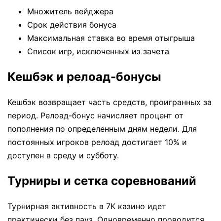
Множитель вейджера
Срок действия бонуса
Максимальная ставка во время отыгрыша
Список игр, исключенных из зачета
Кешбэк и релоад-бонусы
Кешбэк возвращает часть средств, проигранных за
период. Релоад-бонус начисляет процент от
пополнения по определенным дням недели. Для
постоянных игроков релоад достигает 10% и
доступен в среду и субботу.
Турниры и сетка соревнований
Турнирная активность в 7К казино идет
практически без пауз. Одновременно проводится