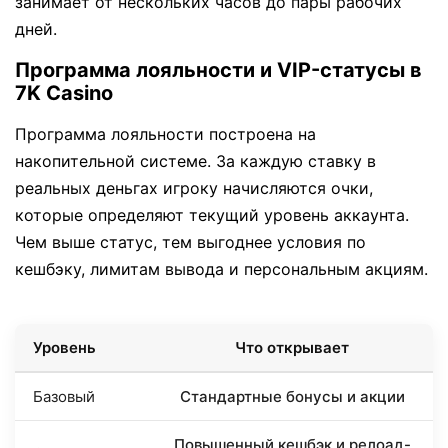
занимает от нескольких часов до пары рабочих
дней.
Программа лояльности и VIP-статусы в
7K Casino
Программа лояльности построена на
накопительной системе. За каждую ставку в
реальных деньгах игроку начисляются очки,
которые определяют текущий уровень аккаунта.
Чем выше статус, тем выгоднее условия по
кешбэку, лимитам вывода и персональным акциям.
Уровень
Что открывает
Базовый
Стандартные бонусы и акции
Повышенный кешбэк и релоад-