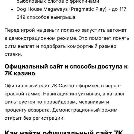
рыболовных слотов с фриспинами
Dog House Megaways (Pragmatic Play) - до 117
649 способов выигрыша
Перед игрой на деньги полезно запустить автомат
в демонстрационном режиме. Это помогает понять
ритм выплат и подобрать комфортный размер
ставки.
Официальный сайт и способы доступа к
7К казино
Официальный сайт 7K Casino оформлен в черно-
красной гамме. Навигация интуитивная, а каталог
фильтруется по провайдерам, механикам и
проценту возврата. Демонстрационный режим
открыт без регистрации.
Как найти официальный сайт 7K