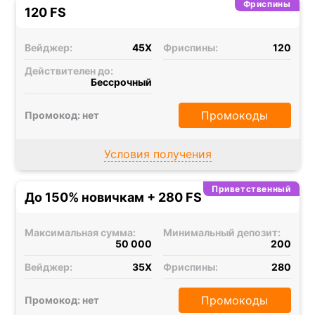
Фриспины
120 FS
Вейджер:
45X
Фриспины:
120
Действителен до:
Бессрочный
Промокоды
Промокод: нет
Условия получения
Приветственный
До 150% новичкам + 280 FS
Максимальная сумма:
Минимальный депозит:
50 000
200
Вейджер:
35X
Фриспины:
280
Промокоды
Промокод: нет