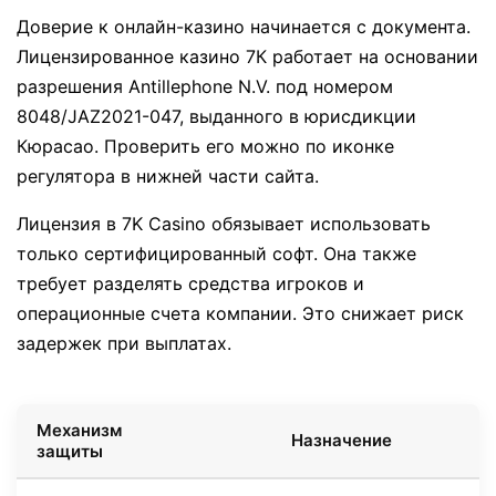
Доверие к онлайн-казино начинается с документа.
Лицензированное казино 7К работает на основании
разрешения Antillephone N.V. под номером
8048/JAZ2021-047, выданного в юрисдикции
Кюрасао. Проверить его можно по иконке
регулятора в нижней части сайта.
Лицензия в 7K Casino обязывает использовать
только сертифицированный софт. Она также
требует разделять средства игроков и
операционные счета компании. Это снижает риск
задержек при выплатах.
Механизм
Назначение
защиты