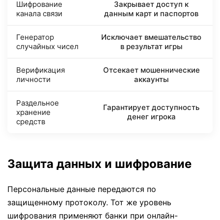
Шифрование
Закрывает доступ к
канала связи
данным карт и паспортов
Генератор
Исключает вмешательство
случайных чисел
в результат игры
Верификация
Отсекает мошеннические
личности
аккаунты
Раздельное
Гарантирует доступность
хранение
денег игрока
средств
Защита данных и шифрование
Персональные данные передаются по
защищенному протоколу. Тот же уровень
шифрования применяют банки при онлайн-