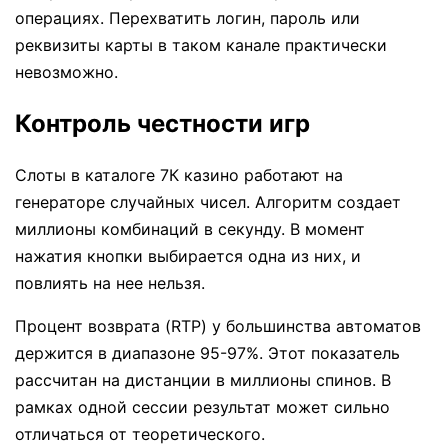
операциях. Перехватить логин, пароль или
реквизиты карты в таком канале практически
невозможно.
Контроль честности игр
Слоты в каталоге 7К казино работают на
генераторе случайных чисел. Алгоритм создает
миллионы комбинаций в секунду. В момент
нажатия кнопки выбирается одна из них, и
повлиять на нее нельзя.
Процент возврата (RTP) у большинства автоматов
держится в диапазоне 95-97%. Этот показатель
рассчитан на дистанции в миллионы спинов. В
рамках одной сессии результат может сильно
отличаться от теоретического.