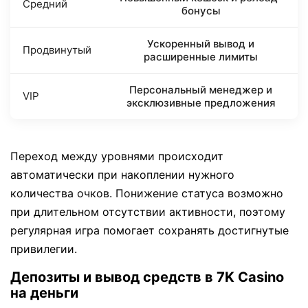
Средний
бонусы
Ускоренный вывод и
Продвинутый
расширенные лимиты
Персональный менеджер и
VIP
эксклюзивные предложения
Переход между уровнями происходит
автоматически при накоплении нужного
количества очков. Понижение статуса возможно
при длительном отсутствии активности, поэтому
регулярная игра помогает сохранять достигнутые
привилегии.
Депозиты и вывод средств в 7K Casino
на деньги