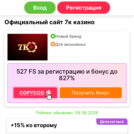
Вход
Регистрация
Официальный сайт 7к казино
Новый бренд
Для экономных
527 FS за регистрацию и бонус до
827%
COPYCOD
Получить бонус
Рейтинг обновлен: 09.08.2026
Депозитный
+15% ко второму