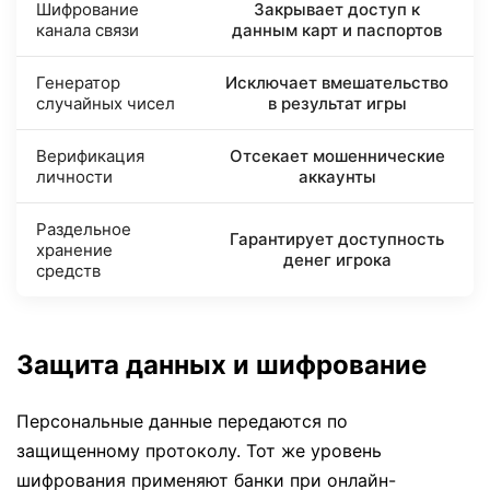
Шифрование
Закрывает доступ к
канала связи
данным карт и паспортов
Генератор
Исключает вмешательство
случайных чисел
в результат игры
Верификация
Отсекает мошеннические
личности
аккаунты
Раздельное
Гарантирует доступность
хранение
денег игрока
средств
Защита данных и шифрование
Персональные данные передаются по
защищенному протоколу. Тот же уровень
шифрования применяют банки при онлайн-