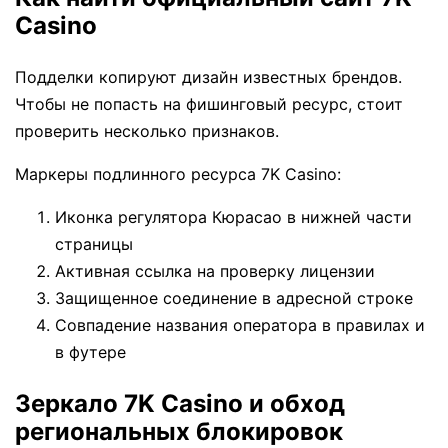
Casino
Подделки копируют дизайн известных брендов.
Чтобы не попасть на фишинговый ресурс, стоит
проверить несколько признаков.
Маркеры подлинного ресурса 7K Casino:
Иконка регулятора Кюрасао в нижней части
страницы
Активная ссылка на проверку лицензии
Защищенное соединение в адресной строке
Совпадение названия оператора в правилах и
в футере
Зеркало 7K Casino и обход
региональных блокировок