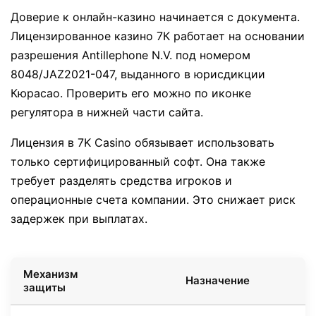
Доверие к онлайн-казино начинается с документа.
Лицензированное казино 7К работает на основании
разрешения Antillephone N.V. под номером
8048/JAZ2021-047, выданного в юрисдикции
Кюрасао. Проверить его можно по иконке
регулятора в нижней части сайта.
Лицензия в 7K Casino обязывает использовать
только сертифицированный софт. Она также
требует разделять средства игроков и
операционные счета компании. Это снижает риск
задержек при выплатах.
Механизм
Назначение
защиты