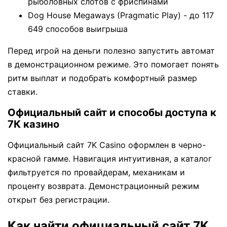
рыболовных слотов с фриспинами
Dog House Megaways (Pragmatic Play) - до 117
649 способов выигрыша
Перед игрой на деньги полезно запустить автомат
в демонстрационном режиме. Это помогает понять
ритм выплат и подобрать комфортный размер
ставки.
Официальный сайт и способы доступа к
7К казино
Официальный сайт 7K Casino оформлен в черно-
красной гамме. Навигация интуитивная, а каталог
фильтруется по провайдерам, механикам и
проценту возврата. Демонстрационный режим
открыт без регистрации.
Как найти официальный сайт 7K