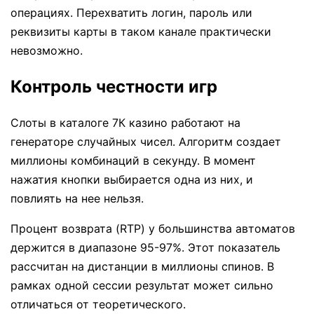
операциях. Перехватить логин, пароль или
реквизиты карты в таком канале практически
невозможно.
Контроль честности игр
Слоты в каталоге 7К казино работают на
генераторе случайных чисел. Алгоритм создает
миллионы комбинаций в секунду. В момент
нажатия кнопки выбирается одна из них, и
повлиять на нее нельзя.
Процент возврата (RTP) у большинства автоматов
держится в диапазоне 95-97%. Этот показатель
рассчитан на дистанции в миллионы спинов. В
рамках одной сессии результат может сильно
отличаться от теоретического.