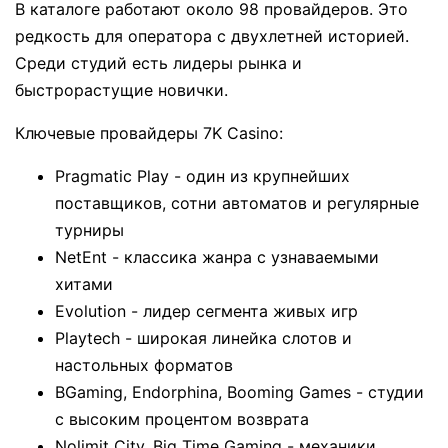
В каталоге работают около 98 провайдеров. Это
редкость для оператора с двухлетней историей.
Среди студий есть лидеры рынка и
быстрорастущие новички.
Ключевые провайдеры 7K Casino:
Pragmatic Play - один из крупнейших
поставщиков, сотни автоматов и регулярные
турниры
NetEnt - классика жанра с узнаваемыми
хитами
Evolution - лидер сегмента живых игр
Playtech - широкая линейка слотов и
настольных форматов
BGaming, Endorphina, Booming Games - студии
с высоким процентом возврата
Nolimit City, Big Time Gaming - механики