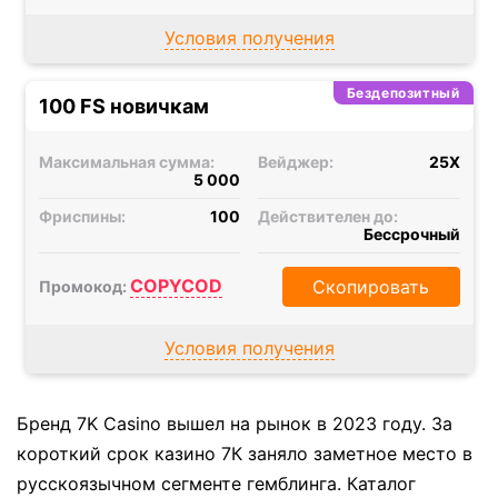
Условия получения
Бездепозитный
100 FS новичкам
Максимальная сумма:
Вейджер:
25X
5 000
Фриспины:
100
Действителен до:
Бессрочный
COPYCOD
Скопировать
Промокод:
Условия получения
Бренд 7K Casino вышел на рынок в 2023 году. За
короткий срок казино 7К заняло заметное место в
русскоязычном сегменте гемблинга. Каталог