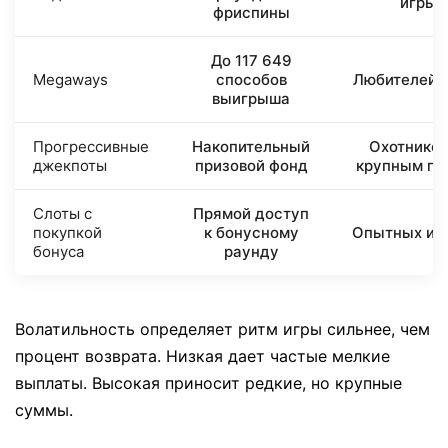
игры
фриспины
До 117 649
Megaways
способов
Любителей 
выигрыша
Прогрессивные
Накопительный
Охотников
джекпоты
призовой фонд
крупным пр
Слоты с
Прямой доступ
покупкой
к бонусному
Опытных иг
бонуса
раунду
Волатильность определяет ритм игры сильнее, чем
процент возврата. Низкая дает частые мелкие
выплаты. Высокая приносит редкие, но крупные
суммы.