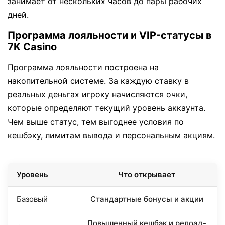
занимает от нескольких часов до пары рабочих
дней.
Программа лояльности и VIP-статусы в
7K Casino
Программа лояльности построена на
накопительной системе. За каждую ставку в
реальных деньгах игроку начисляются очки,
которые определяют текущий уровень аккаунта.
Чем выше статус, тем выгоднее условия по
кешбэку, лимитам вывода и персональным акциям.
Уровень
Что открывает
Базовый
Стандартные бонусы и акции
Повышенный кешбэк и релоад-