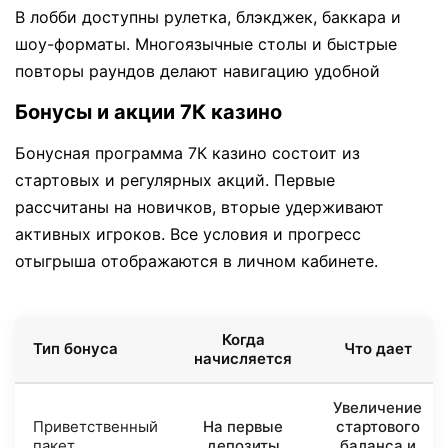
В лобби доступны рулетка, блэкджек, баккара и
шоу-форматы. Многоязычные столы и быстрые
повторы раундов делают навигацию удобной
Бонусы и акции 7К казино
Бонусная программа 7К казино состоит из
стартовых и регулярных акций. Первые
рассчитаны на новичков, вторые удерживают
активных игроков. Все условия и прогресс
отыгрыша отображаются в личном кабинете.
Когда
Тип бонуса
Что дает
начисляется
Увеличение
Приветственный
На первые
стартового
пакет
депозиты
баланса и