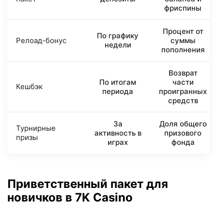
фриспины
Процент от
По графику
Релоад-бонус
суммы
недели
пополнения
Возврат
По итогам
части
Кешбэк
периода
проигранных
средств
За
Доля общего
Турнирные
активность в
призового
призы
играх
фонда
Приветственный пакет для
новичков в 7K Casino