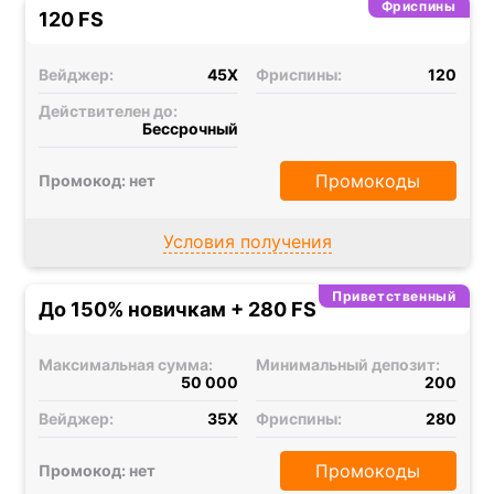
Фриспины
120 FS
Вейджер:
45X
Фриспины:
120
Действителен до:
Бессрочный
Промокоды
Промокод: нет
Условия получения
Приветственный
До 150% новичкам + 280 FS
Максимальная сумма:
Минимальный депозит:
50 000
200
Вейджер:
35X
Фриспины:
280
Промокоды
Промокод: нет