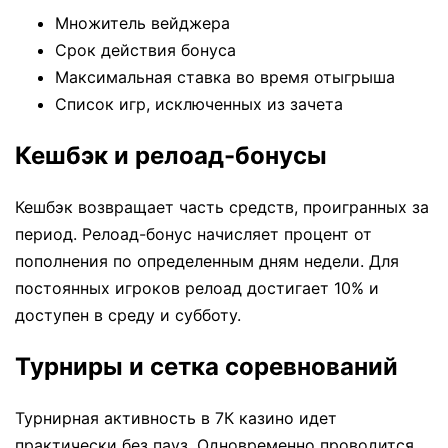
Множитель вейджера
Срок действия бонуса
Максимальная ставка во время отыгрыша
Список игр, исключенных из зачета
Кешбэк и релоад-бонусы
Кешбэк возвращает часть средств, проигранных за
период. Релоад-бонус начисляет процент от
пополнения по определенным дням недели. Для
постоянных игроков релоад достигает 10% и
доступен в среду и субботу.
Турниры и сетка соревнований
Турнирная активность в 7К казино идет
практически без пауз. Одновременно проводится