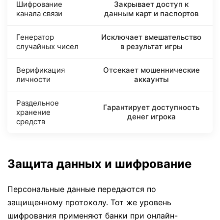
Шифрование
Закрывает доступ к
канала связи
данным карт и паспортов
Генератор
Исключает вмешательство
случайных чисел
в результат игры
Верификация
Отсекает мошеннические
личности
аккаунты
Раздельное
Гарантирует доступность
хранение
денег игрока
средств
Защита данных и шифрование
Персональные данные передаются по
защищенному протоколу. Тот же уровень
шифрования применяют банки при онлайн-