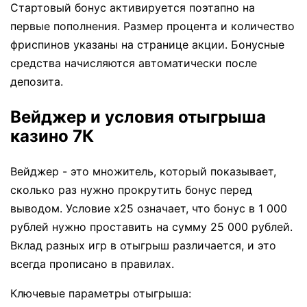
Стартовый бонус активируется поэтапно на
первые пополнения. Размер процента и количество
фриспинов указаны на странице акции. Бонусные
средства начисляются автоматически после
депозита.
Вейджер и условия отыгрыша
казино 7К
Вейджер - это множитель, который показывает,
сколько раз нужно прокрутить бонус перед
выводом. Условие x25 означает, что бонус в 1 000
рублей нужно проставить на сумму 25 000 рублей.
Вклад разных игр в отыгрыш различается, и это
всегда прописано в правилах.
Ключевые параметры отыгрыша: