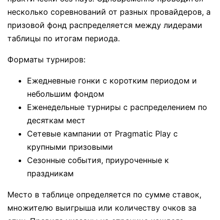
несколько соревнований от разных провайдеров, а
призовой фонд распределяется между лидерами
таблицы по итогам периода.
Форматы турниров:
Ежедневные гонки с коротким периодом и
небольшим фондом
Еженедельные турниры с распределением по
десяткам мест
Сетевые кампании от Pragmatic Play с
крупными призовыми
Сезонные события, приуроченные к
праздникам
Место в таблице определяется по сумме ставок,
множителю выигрыша или количеству очков за