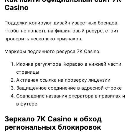
Casino
Подделки копируют дизайн известных брендов.
Чтобы не попасть на фишинговый ресурс, стоит
проверить несколько признаков.
Маркеры подлинного ресурса 7K Casino:
Иконка регулятора Кюрасао в нижней части
страницы
Активная ссылка на проверку лицензии
Защищенное соединение в адресной строке
Совпадение названия оператора в правилах и
в футере
Зеркало 7K Casino и обход
региональных блокировок