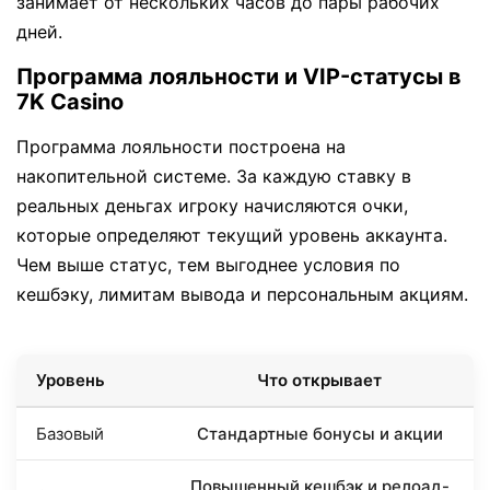
занимает от нескольких часов до пары рабочих
дней.
Программа лояльности и VIP-статусы в
7K Casino
Программа лояльности построена на
накопительной системе. За каждую ставку в
реальных деньгах игроку начисляются очки,
которые определяют текущий уровень аккаунта.
Чем выше статус, тем выгоднее условия по
кешбэку, лимитам вывода и персональным акциям.
Уровень
Что открывает
Базовый
Стандартные бонусы и акции
Повышенный кешбэк и релоад-