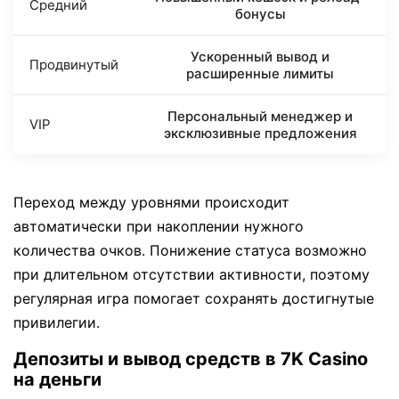
Средний
бонусы
Ускоренный вывод и
Продвинутый
расширенные лимиты
Персональный менеджер и
VIP
эксклюзивные предложения
Переход между уровнями происходит
автоматически при накоплении нужного
количества очков. Понижение статуса возможно
при длительном отсутствии активности, поэтому
регулярная игра помогает сохранять достигнутые
привилегии.
Депозиты и вывод средств в 7K Casino
на деньги