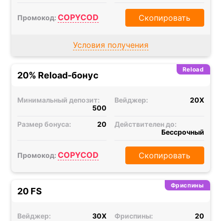
COPYCOD
Скопировать
Промокод:
Условия получения
Reload
20% Reload-бонус
Минимальный депозит:
Вейджер:
20X
500
Размер бонуса:
20
Действителен до:
Бессрочный
COPYCOD
Скопировать
Промокод:
Фриспины
20 FS
Вейджер:
30X
Фриспины:
20