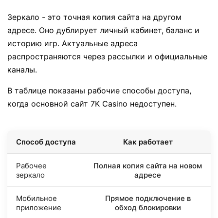
Зеркало - это точная копия сайта на другом
адресе. Оно дублирует личный кабинет, баланс и
историю игр. Актуальные адреса
распространяются через рассылки и официальные
каналы.
В таблице показаны рабочие способы доступа,
когда основной сайт 7K Casino недоступен.
Способ доступа
Как работает
Рабочее
Полная копия сайта на новом
зеркало
адресе
Мобильное
Прямое подключение в
приложение
обход блокировки