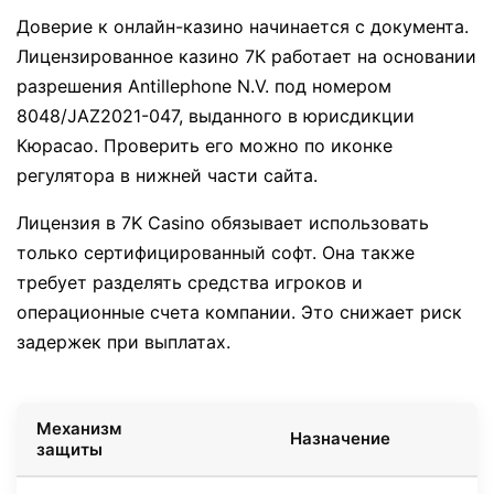
Доверие к онлайн-казино начинается с документа.
Лицензированное казино 7К работает на основании
разрешения Antillephone N.V. под номером
8048/JAZ2021-047, выданного в юрисдикции
Кюрасао. Проверить его можно по иконке
регулятора в нижней части сайта.
Лицензия в 7K Casino обязывает использовать
только сертифицированный софт. Она также
требует разделять средства игроков и
операционные счета компании. Это снижает риск
задержек при выплатах.
Механизм
Назначение
защиты