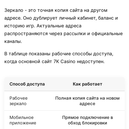
Зеркало - это точная копия сайта на другом
адресе. Оно дублирует личный кабинет, баланс и
историю игр. Актуальные адреса
распространяются через рассылки и официальные
каналы.
В таблице показаны рабочие способы доступа,
когда основной сайт 7K Casino недоступен.
Способ доступа
Как работает
Рабочее
Полная копия сайта на новом
зеркало
адресе
Мобильное
Прямое подключение в
приложение
обход блокировки