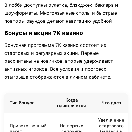
В лобби доступны рулетка, блэкджек, баккара и
шоу-форматы. Многоязычные столы и быстрые
повторы раундов делают навигацию удобной
Бонусы и акции 7К казино
Бонусная программа 7К казино состоит из
стартовых и регулярных акций. Первые
рассчитаны на новичков, вторые удерживают
активных игроков. Все условия и прогресс
отыгрыша отображаются в личном кабинете.
Когда
Тип бонуса
Что дает
начисляется
Увеличение
Приветственный
На первые
стартового
пакет
депозиты
баланса и