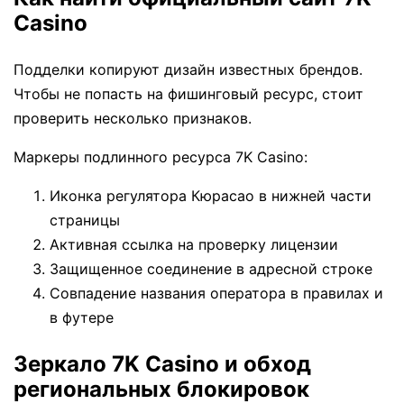
Casino
Подделки копируют дизайн известных брендов.
Чтобы не попасть на фишинговый ресурс, стоит
проверить несколько признаков.
Маркеры подлинного ресурса 7K Casino:
Иконка регулятора Кюрасао в нижней части
страницы
Активная ссылка на проверку лицензии
Защищенное соединение в адресной строке
Совпадение названия оператора в правилах и
в футере
Зеркало 7K Casino и обход
региональных блокировок