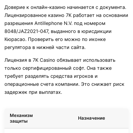
Доверие к онлайн-казино начинается с документа.
Лицензированное казино 7К работает на основании
разрешения Antillephone N.V. под номером
8048/JAZ2021-047, выданного в юрисдикции
Кюрасао. Проверить его можно по иконке
регулятора в нижней части сайта.
Лицензия в 7K Casino обязывает использовать
только сертифицированный софт. Она также
требует разделять средства игроков и
операционные счета компании. Это снижает риск
задержек при выплатах.
Механизм
Назначение
защиты