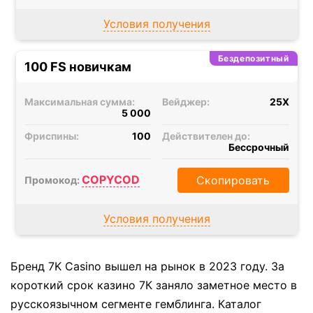
Условия получения
Бездепозитный
100 FS новичкам
Максимальная сумма:
Вейджер:
25X
5 000
Фриспины:
100
Действителен до:
Бессрочный
COPYCOD
Скопировать
Промокод:
Условия получения
Бренд 7K Casino вышел на рынок в 2023 году. За
короткий срок казино 7К заняло заметное место в
русскоязычном сегменте гемблинга. Каталог