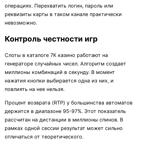
операциях. Перехватить логин, пароль или
реквизиты карты в таком канале практически
невозможно.
Контроль честности игр
Слоты в каталоге 7К казино работают на
генераторе случайных чисел. Алгоритм создает
миллионы комбинаций в секунду. В момент
нажатия кнопки выбирается одна из них, и
повлиять на нее нельзя.
Процент возврата (RTP) у большинства автоматов
держится в диапазоне 95-97%. Этот показатель
рассчитан на дистанции в миллионы спинов. В
рамках одной сессии результат может сильно
отличаться от теоретического.