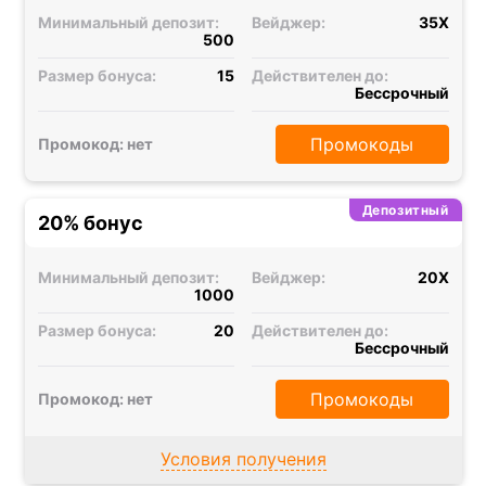
Минимальный депозит:
Вейджер:
35X
500
Размер бонуса:
15
Действителен до:
Бессрочный
Промокоды
Промокод: нет
Депозитный
20% бонус
Минимальный депозит:
Вейджер:
20X
1000
Размер бонуса:
20
Действителен до:
Бессрочный
Промокоды
Промокод: нет
Условия получения