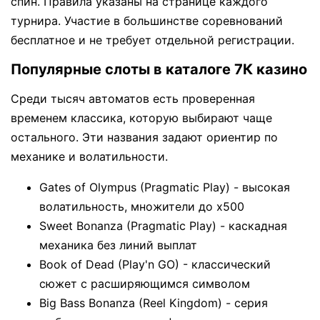
спин. Правила указаны на странице каждого
турнира. Участие в большинстве соревнований
бесплатное и не требует отдельной регистрации.
Популярные слоты в каталоге 7К казино
Среди тысяч автоматов есть проверенная
временем классика, которую выбирают чаще
остального. Эти названия задают ориентир по
механике и волатильности.
Gates of Olympus (Pragmatic Play) - высокая
волатильность, множители до x500
Sweet Bonanza (Pragmatic Play) - каскадная
механика без линий выплат
Book of Dead (Play'n GO) - классический
сюжет с расширяющимся символом
Big Bass Bonanza (Reel Kingdom) - серия