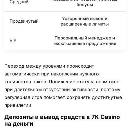
Средний
бонусы
Ускоренный вывод и
Продвинутый
расширенные лимиты
Персональный менеджер и
VIP
эксклюзивные предложения
Переход между уровнями происходит
автоматически при накоплении нужного
количества очков. Понижение статуса возможно
при длительном отсутствии активности, поэтому
регулярная игра помогает сохранять достигнутые
привилегии.
Депозиты и вывод средств в 7K Casino
на деньги