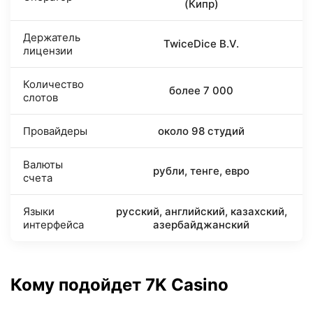
(Кипр)
Держатель
TwiceDice B.V.
лицензии
Количество
более 7 000
слотов
Провайдеры
около 98 студий
Валюты
рубли, тенге, евро
счета
Языки
русский, английский, казахский,
интерфейса
азербайджанский
Кому подойдет 7K Casino