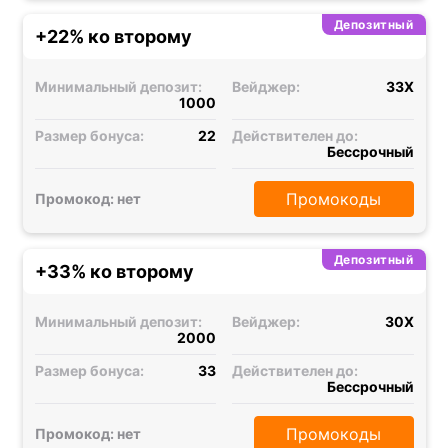
Депозитный
+22% ко второму
Минимальный депозит:
Вейджер:
33X
1000
Размер бонуса:
22
Действителен до:
Бессрочный
Промокоды
Промокод: нет
Депозитный
+33% ко второму
Минимальный депозит:
Вейджер:
30X
2000
Размер бонуса:
33
Действителен до:
Бессрочный
Промокоды
Промокод: нет