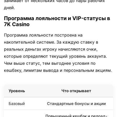
занимает от нескольких часов до пары рабочих
дней.
Программа лояльности и VIP-статусы в
7K Casino
Программа лояльности построена на
накопительной системе. За каждую ставку в
реальных деньгах игроку начисляются очки,
которые определяют текущий уровень аккаунта.
Чем выше статус, тем выгоднее условия по
кешбэку, лимитам вывода и персональным акциям.
Уровень
Что открывает
Базовый
Стандартные бонусы и акции
Повышенный кешбэк и релоад-