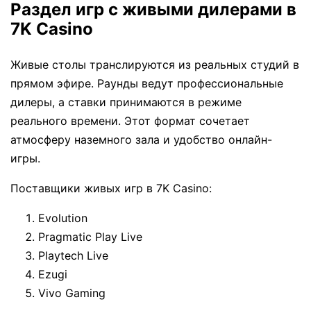
Раздел игр с живыми дилерами в
7K Casino
Живые столы транслируются из реальных студий в
прямом эфире. Раунды ведут профессиональные
дилеры, а ставки принимаются в режиме
реального времени. Этот формат сочетает
атмосферу наземного зала и удобство онлайн-
игры.
Поставщики живых игр в 7K Casino:
Evolution
Pragmatic Play Live
Playtech Live
Ezugi
Vivo Gaming