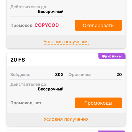
Действителен до:
Бессрочный
COPYCOD
Скопировать
Промокод:
Условия получения
Фриспины
20 FS
Вейджер:
30X
Фриспины:
20
Действителен до:
Бессрочный
Промокоды
Промокод: нет
Условия получения