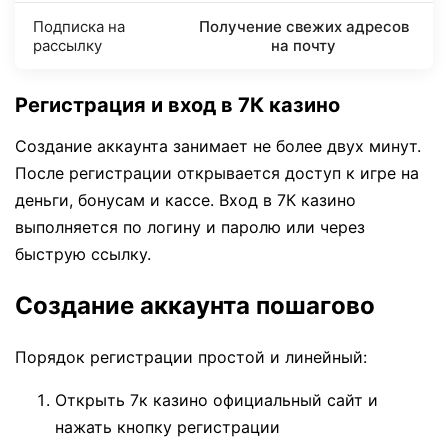
Подписка на
Получение свежих адресов
рассылку
на почту
Регистрация и вход в 7К казино
Создание аккаунта занимает не более двух минут.
После регистрации открывается доступ к игре на
деньги, бонусам и кассе. Вход в 7К казино
выполняется по логину и паролю или через
быструю ссылку.
Создание аккаунта пошагово
Порядок регистрации простой и линейный:
Открыть 7к казино официальный сайт и
нажать кнопку регистрации