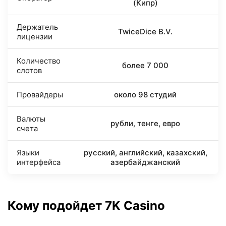
(Кипр)
Держатель
TwiceDice B.V.
лицензии
Количество
более 7 000
слотов
Провайдеры
около 98 студий
Валюты
рубли, тенге, евро
счета
Языки
русский, английский, казахский,
интерфейса
азербайджанский
Кому подойдет 7K Casino