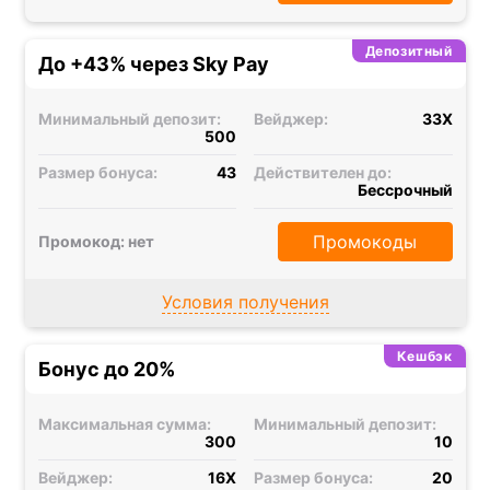
Депозитный
До +43% через Sky Pay
Минимальный депозит:
Вейджер:
33X
500
Размер бонуса:
43
Действителен до:
Бессрочный
Промокоды
Промокод: нет
Условия получения
Кешбэк
Бонус до 20%
Максимальная сумма:
Минимальный депозит:
300
10
Вейджер:
16X
Размер бонуса:
20