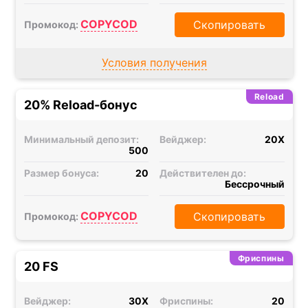
COPYCOD
Скопировать
Промокод:
Условия получения
Reload
20% Reload-бонус
Минимальный депозит:
Вейджер:
20X
500
Размер бонуса:
20
Действителен до:
Бессрочный
COPYCOD
Скопировать
Промокод:
Фриспины
20 FS
Вейджер:
30X
Фриспины:
20