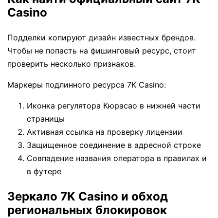
Casino
Подделки копируют дизайн известных брендов.
Чтобы не попасть на фишинговый ресурс, стоит
проверить несколько признаков.
Маркеры подлинного ресурса 7K Casino:
Иконка регулятора Кюрасао в нижней части
страницы
Активная ссылка на проверку лицензии
Защищенное соединение в адресной строке
Совпадение названия оператора в правилах и
в футере
Зеркало 7K Casino и обход
региональных блокировок