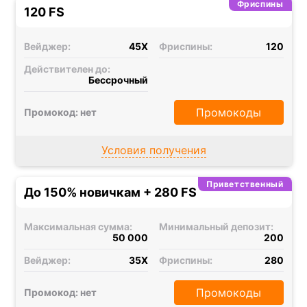
Фриспины
120 FS
Вейджер:
45X
Фриспины:
120
Действителен до:
Бессрочный
Промокоды
Промокод: нет
Условия получения
Приветственный
До 150% новичкам + 280 FS
Максимальная сумма:
Минимальный депозит:
50 000
200
Вейджер:
35X
Фриспины:
280
Промокоды
Промокод: нет