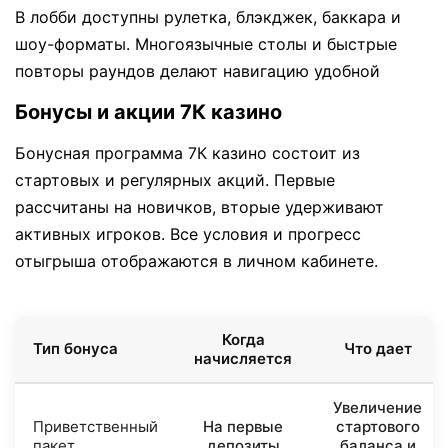
В лобби доступны рулетка, блэкджек, баккара и
шоу-форматы. Многоязычные столы и быстрые
повторы раундов делают навигацию удобной
Бонусы и акции 7К казино
Бонусная программа 7К казино состоит из
стартовых и регулярных акций. Первые
рассчитаны на новичков, вторые удерживают
активных игроков. Все условия и прогресс
отыгрыша отображаются в личном кабинете.
Когда
Тип бонуса
Что дает
начисляется
Увеличение
Приветственный
На первые
стартового
пакет
депозиты
баланса и