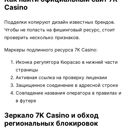
Casino
Подделки копируют дизайн известных брендов.
Чтобы не попасть на фишинговый ресурс, стоит
проверить несколько признаков.
Маркеры подлинного ресурса 7K Casino:
Иконка регулятора Кюрасао в нижней части
страницы
Активная ссылка на проверку лицензии
Защищенное соединение в адресной строке
Совпадение названия оператора в правилах и
в футере
Зеркало 7K Casino и обход
региональных блокировок