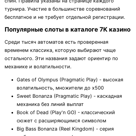
спин. Правила указаны на странице каждого
турнира. Участие в большинстве соревнований
бесплатное и не требует отдельной регистрации.
Популярные слоты в каталоге 7К казино
Среди тысяч автоматов есть проверенная
временем классика, которую выбирают чаще
остального. Эти названия задают ориентир по
механике и волатильности.
Gates of Olympus (Pragmatic Play) - высокая
волатильность, множители до x500
Sweet Bonanza (Pragmatic Play) - каскадная
механика без линий выплат
Book of Dead (Play'n GO) - классический
сюжет с расширяющимся символом
Big Bass Bonanza (Reel Kingdom) - серия