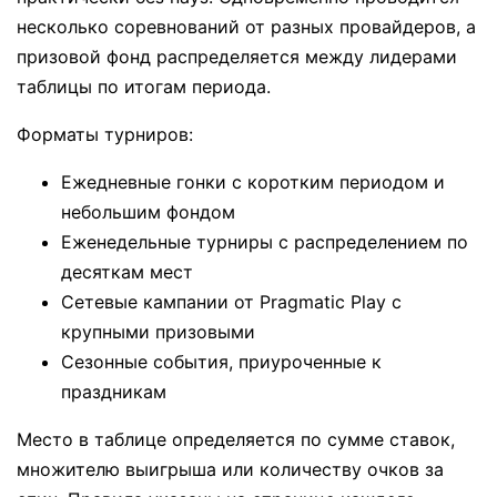
несколько соревнований от разных провайдеров, а
призовой фонд распределяется между лидерами
таблицы по итогам периода.
Форматы турниров:
Ежедневные гонки с коротким периодом и
небольшим фондом
Еженедельные турниры с распределением по
десяткам мест
Сетевые кампании от Pragmatic Play с
крупными призовыми
Сезонные события, приуроченные к
праздникам
Место в таблице определяется по сумме ставок,
множителю выигрыша или количеству очков за