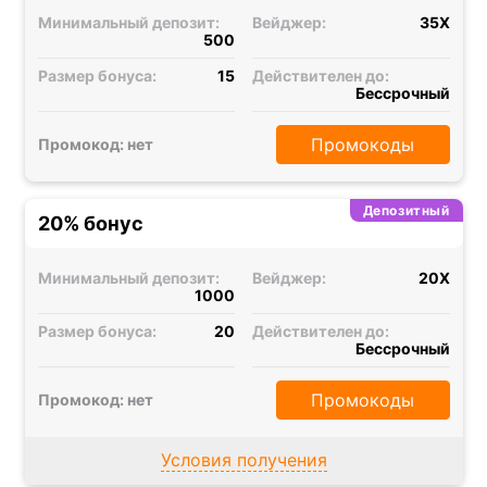
Минимальный депозит:
Вейджер:
35X
500
Размер бонуса:
15
Действителен до:
Бессрочный
Промокоды
Промокод: нет
Депозитный
20% бонус
Минимальный депозит:
Вейджер:
20X
1000
Размер бонуса:
20
Действителен до:
Бессрочный
Промокоды
Промокод: нет
Условия получения