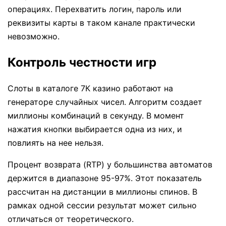
операциях. Перехватить логин, пароль или
реквизиты карты в таком канале практически
невозможно.
Контроль честности игр
Слоты в каталоге 7К казино работают на
генераторе случайных чисел. Алгоритм создает
миллионы комбинаций в секунду. В момент
нажатия кнопки выбирается одна из них, и
повлиять на нее нельзя.
Процент возврата (RTP) у большинства автоматов
держится в диапазоне 95-97%. Этот показатель
рассчитан на дистанции в миллионы спинов. В
рамках одной сессии результат может сильно
отличаться от теоретического.