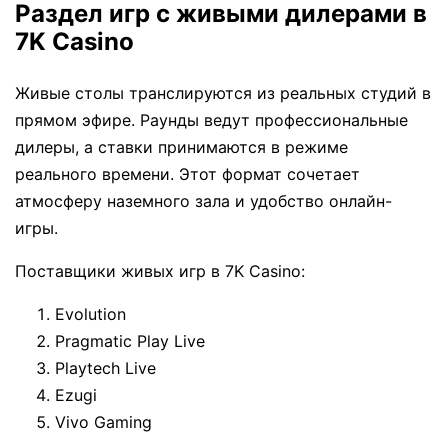
Раздел игр с живыми дилерами в
7K Casino
Живые столы транслируются из реальных студий в
прямом эфире. Раунды ведут профессиональные
дилеры, а ставки принимаются в режиме
реального времени. Этот формат сочетает
атмосферу наземного зала и удобство онлайн-
игры.
Поставщики живых игр в 7K Casino:
Evolution
Pragmatic Play Live
Playtech Live
Ezugi
Vivo Gaming