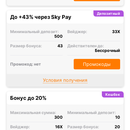
Депозитный
До +43% через Sky Pay
Минимальный депозит:
Вейджер:
33X
500
Размер бонуса:
43
Действителен до:
Бессрочный
Промокоды
Промокод: нет
Условия получения
Кешбэк
Бонус до 20%
Максимальная сумма:
Минимальный депозит:
300
10
Вейджер:
16X
Размер бонуса:
20