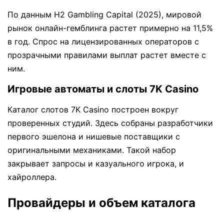
По данным H2 Gambling Capital (2025), мировой
рынок онлайн-гемблинга растет примерно на 11,5%
в год. Спрос на лицензированных операторов с
прозрачными правилами выплат растет вместе с
ним.
Игровые автоматы и слоты 7K Casino
Каталог слотов 7K Casino построен вокруг
проверенных студий. Здесь собраны разработчики
первого эшелона и нишевые поставщики с
оригинальными механиками. Такой набор
закрывает запросы и казуального игрока, и
хайроллера.
Провайдеры и объем каталога