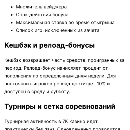
Множитель вейджера
Срок действия бонуса
Максимальная ставка во время отыгрыша
Список игр, исключенных из зачета
Кешбэк и релоад-бонусы
Кешбэк возвращает часть средств, проигранных за
период. Релоад-бонус начисляет процент от
пополнения по определенным дням недели. Для
постоянных игроков релоад достигает 10% и
доступен в среду и субботу.
Турниры и сетка соревнований
Турнирная активность в 7К казино идет
практически без пауз. Одновременно проводится