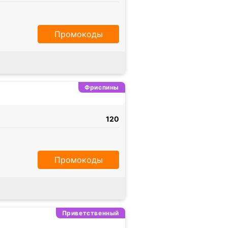
Промокоды
Фриспины
120
Промокоды
Приветственный