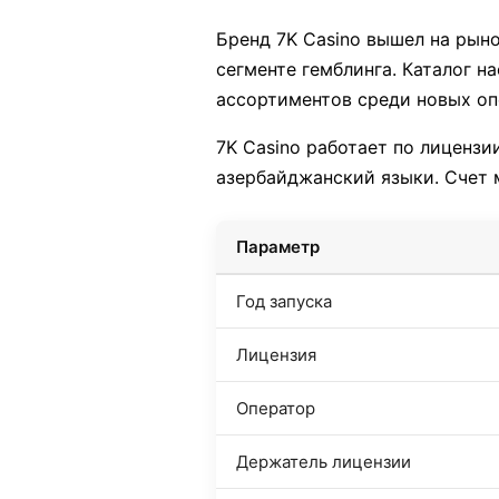
Бренд 7K Casino вышел на рыно
сегменте гемблинга. Каталог н
ассортиментов среди новых оп
7K Casino работает по лицензи
азербайджанский языки. Счет м
Параметр
Год запуска
Лицензия
Оператор
Держатель лицензии