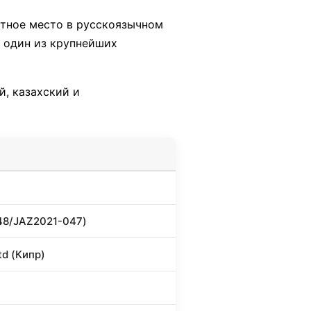
метное место в русскоязычном
о один из крупнейших
й, казахский и
048/JAZ2021-047)
d (Кипр)