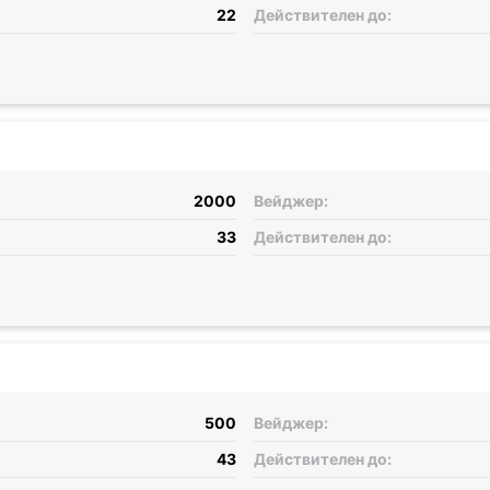
22
Действителен до:
2000
Вейджер:
33
Действителен до:
500
Вейджер:
43
Действителен до: