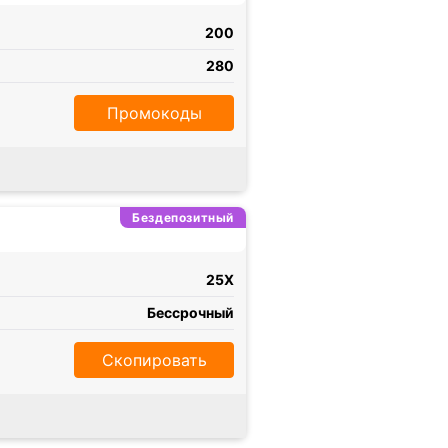
200
280
Промокоды
Бездепозитный
25X
Бессрочный
Скопировать