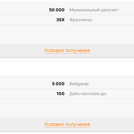
50 000
Минимальный депозит:
35X
Фриспины:
Условия получения
5 000
Вейджер:
100
Действителен до:
Условия получения