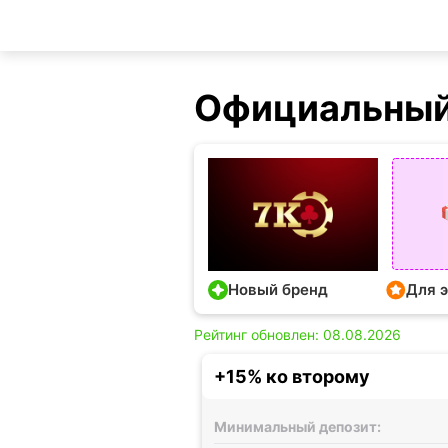
Официальный 
Новый бренд
Для 
Рейтинг обновлен: 08.08.2026
+15% ко второму
Минимальный депозит: