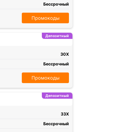
Бессрочный
Промокоды
Депозитный
30X
Бессрочный
Промокоды
Депозитный
33X
Бессрочный