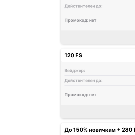
Действителен до:
Промокод: нет
120 FS
Вейджер:
Действителен до:
Промокод: нет
До 150% новичкам + 280 