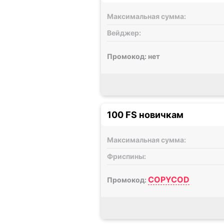
Максимальная сумма:
Вейджер:
Промокод: нет
100 FS новичкам
Максимальная сумма:
Фриспины:
COPYCOD
Промокод: