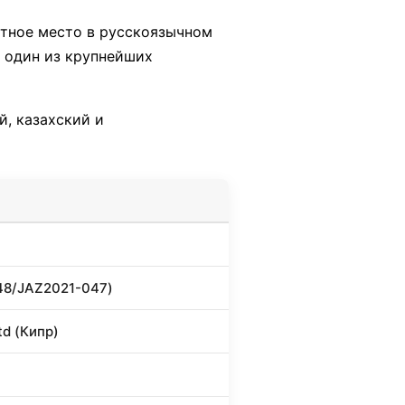
метное место в русскоязычном
о один из крупнейших
й, казахский и
048/JAZ2021-047)
d (Кипр)