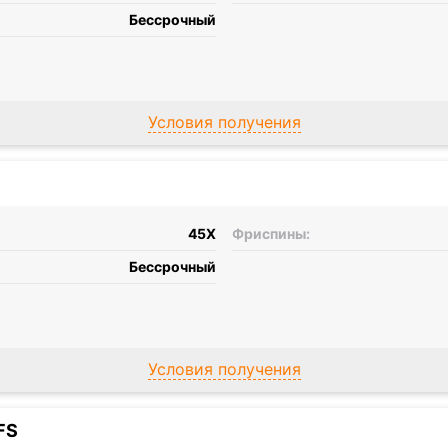
Бессрочный
Условия получения
45X
Фриспины:
Бессрочный
Условия получения
FS