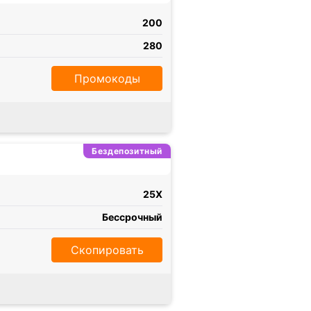
200
280
Промокоды
Бездепозитный
25X
Бессрочный
Скопировать