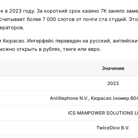
к в 2023 году. За короткий срок казино 7К заняло за
асчитывает более 7 000 слотов от почти ста студий. Эт
ераторов.
и Кюрасао. Интерфейс переведен на русский, английски
ожно открыть в рублях, тенге или евро.
Значение
2023
Antillephone N.V., Кюрасао (номер 8
ICS MANPOWER SOLUTIONS Lt
TwiceDice B.V.