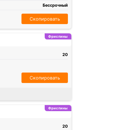
Бессрочный
Скопировать
Фриспины
20
Скопировать
Фриспины
20