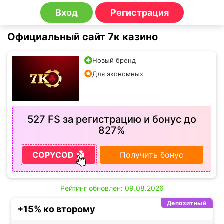
Вход
Регистрация
Официальный сайт 7к казино
Новый бренд
Для экономных
527 FS за регистрацию и бонус до
827%
COPYCOD
Получить бонус
Рейтинг обновлен: 09.08.2026
Депозитный
+15% ко второму