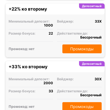
Депозитный
+22% ко второму
Минимальный депозит:
Вейджер:
33X
1000
Размер бонуса:
22
Действителен до:
Бессрочный
Промокоды
Промокод: нет
Депозитный
+33% ко второму
Минимальный депозит:
Вейджер:
30X
2000
Размер бонуса:
33
Действителен до:
Бессрочный
Промокоды
Промокод: нет