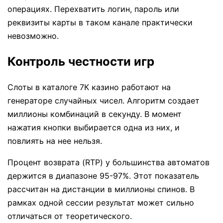
операциях. Перехватить логин, пароль или
реквизиты карты в таком канале практически
невозможно.
Контроль честности игр
Слоты в каталоге 7К казино работают на
генераторе случайных чисел. Алгоритм создает
миллионы комбинаций в секунду. В момент
нажатия кнопки выбирается одна из них, и
повлиять на нее нельзя.
Процент возврата (RTP) у большинства автоматов
держится в диапазоне 95-97%. Этот показатель
рассчитан на дистанции в миллионы спинов. В
рамках одной сессии результат может сильно
отличаться от теоретического.