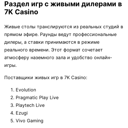
Раздел игр с живыми дилерами в
7K Casino
Живые столы транслируются из реальных студий в
прямом эфире. Раунды ведут профессиональные
дилеры, а ставки принимаются в режиме
реального времени. Этот формат сочетает
атмосферу наземного зала и удобство онлайн-
игры.
Поставщики живых игр в 7K Casino:
Evolution
Pragmatic Play Live
Playtech Live
Ezugi
Vivo Gaming