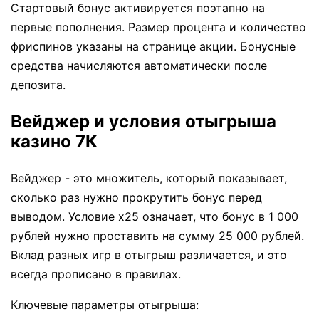
Стартовый бонус активируется поэтапно на
первые пополнения. Размер процента и количество
фриспинов указаны на странице акции. Бонусные
средства начисляются автоматически после
депозита.
Вейджер и условия отыгрыша
казино 7К
Вейджер - это множитель, который показывает,
сколько раз нужно прокрутить бонус перед
выводом. Условие x25 означает, что бонус в 1 000
рублей нужно проставить на сумму 25 000 рублей.
Вклад разных игр в отыгрыш различается, и это
всегда прописано в правилах.
Ключевые параметры отыгрыша: