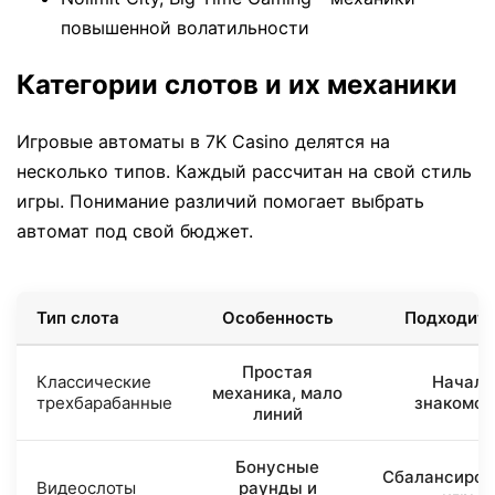
повышенной волатильности
Категории слотов и их механики
Игровые автоматы в 7K Casino делятся на
несколько типов. Каждый рассчитан на свой стиль
игры. Понимание различий помогает выбрать
автомат под свой бюджет.
Тип слота
Особенность
Подходит 
Простая
Классические
Начала
механика, мало
трехбарабанные
знакомст
линий
Бонусные
Сбалансиров
Видеослоты
раунды и