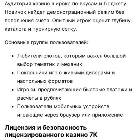
Аудитория казино широка по вкусам и бюджету.
Новичок найдет демонстрационный режим без
пополнения счета. Опытный игрок оценит глубину
каталога и турнирную сетку.
Основные группы пользователей:
Любители слотов, которым важен большой
выбор тематик и механик
Поклонники игр с живыми дилерами и
настольных форматов
Игроки, предпочитающие быстрые платежи и
расчеты в рублях
Пользователи мобильных устройств,
играющие через браузер или приложение
Лицензия и безопасность
лицензированного казино 7К