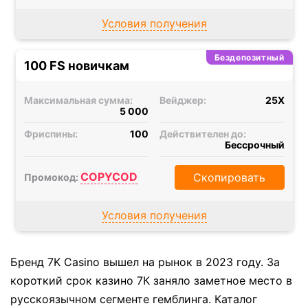
Условия получения
Бездепозитный
100 FS новичкам
Максимальная сумма:
Вейджер:
25X
5 000
Фриспины:
100
Действителен до:
Бессрочный
COPYCOD
Скопировать
Промокод:
Условия получения
Бренд 7K Casino вышел на рынок в 2023 году. За
короткий срок казино 7К заняло заметное место в
русскоязычном сегменте гемблинга. Каталог