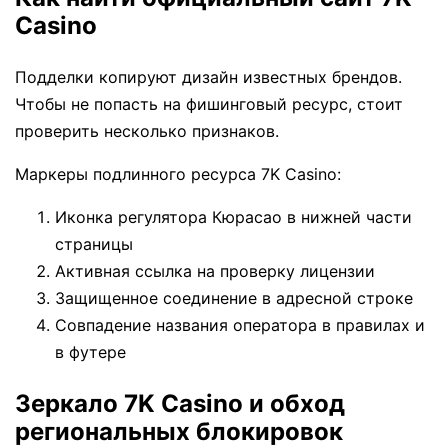
Casino
Подделки копируют дизайн известных брендов.
Чтобы не попасть на фишинговый ресурс, стоит
проверить несколько признаков.
Маркеры подлинного ресурса 7K Casino:
Иконка регулятора Кюрасао в нижней части
страницы
Активная ссылка на проверку лицензии
Защищенное соединение в адресной строке
Совпадение названия оператора в правилах и
в футере
Зеркало 7K Casino и обход
региональных блокировок