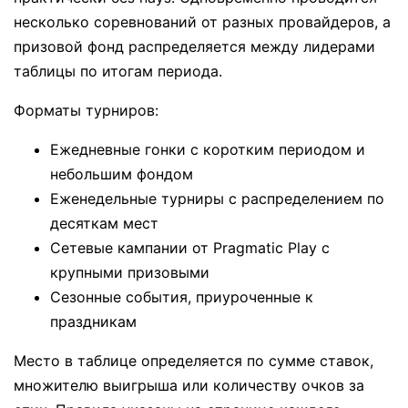
несколько соревнований от разных провайдеров, а
призовой фонд распределяется между лидерами
таблицы по итогам периода.
Форматы турниров:
Ежедневные гонки с коротким периодом и
небольшим фондом
Еженедельные турниры с распределением по
десяткам мест
Сетевые кампании от Pragmatic Play с
крупными призовыми
Сезонные события, приуроченные к
праздникам
Место в таблице определяется по сумме ставок,
множителю выигрыша или количеству очков за