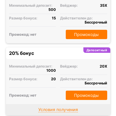
Минимальный депозит:
Вейджер:
35X
500
Размер бонуса:
15
Действителен до:
Бессрочный
Промокоды
Промокод: нет
Депозитный
20% бонус
Минимальный депозит:
Вейджер:
20X
1000
Размер бонуса:
20
Действителен до:
Бессрочный
Промокоды
Промокод: нет
Условия получения