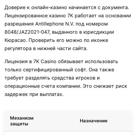
Доверие к онлайн-казино начинается с документа.
Лицензированное казино 7К работает на основании
разрешения Antillephone N.V. под номером
8048/JAZ2021-047, выданного в юрисдикции
Кюрасао. Проверить его можно по иконке
регулятора в нижней части сайта.
Лицензия в 7K Casino обязывает использовать
только сертифицированный софт. Она также
требует разделять средства игроков и
операционные счета компании. Это снижает риск
задержек при выплатах.
Механизм
Назначение
защиты