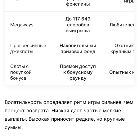
игры
фриспины
До 117 649
Megaways
способов
Любителей 
выигрыша
Прогрессивные
Накопительный
Охотников
джекпоты
призовой фонд
крупным пр
Слоты с
Прямой доступ
покупкой
к бонусному
Опытных иг
бонуса
раунду
Волатильность определяет ритм игры сильнее, чем
процент возврата. Низкая дает частые мелкие
выплаты. Высокая приносит редкие, но крупные
суммы.