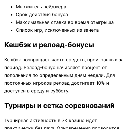
Множитель вейджера
Срок действия бонуса
Максимальная ставка во время отыгрыша
Список игр, исключенных из зачета
Кешбэк и релоад-бонусы
Кешбэк возвращает часть средств, проигранных за
период. Релоад-бонус начисляет процент от
пополнения по определенным дням недели. Для
постоянных игроков релоад достигает 10% и
доступен в среду и субботу.
Турниры и сетка соревнований
Турнирная активность в 7К казино идет
практически без пауз. Одновременно проводится