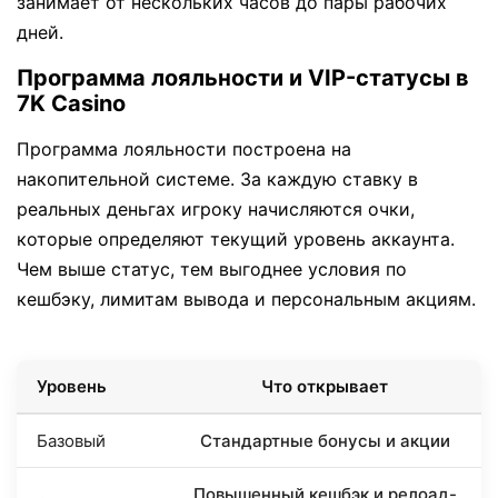
занимает от нескольких часов до пары рабочих
дней.
Программа лояльности и VIP-статусы в
7K Casino
Программа лояльности построена на
накопительной системе. За каждую ставку в
реальных деньгах игроку начисляются очки,
которые определяют текущий уровень аккаунта.
Чем выше статус, тем выгоднее условия по
кешбэку, лимитам вывода и персональным акциям.
Уровень
Что открывает
Базовый
Стандартные бонусы и акции
Повышенный кешбэк и релоад-