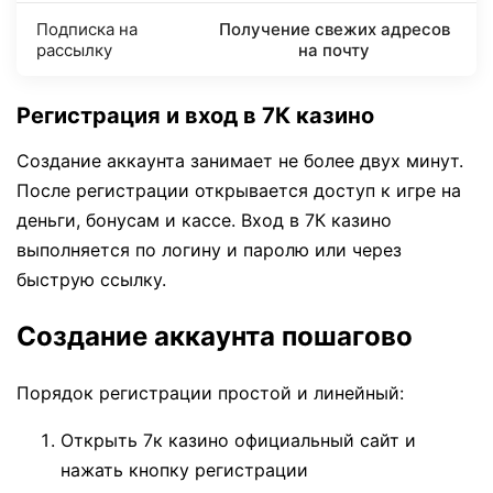
Подписка на
Получение свежих адресов
рассылку
на почту
Регистрация и вход в 7К казино
Создание аккаунта занимает не более двух минут.
После регистрации открывается доступ к игре на
деньги, бонусам и кассе. Вход в 7К казино
выполняется по логину и паролю или через
быструю ссылку.
Создание аккаунта пошагово
Порядок регистрации простой и линейный:
Открыть 7к казино официальный сайт и
нажать кнопку регистрации