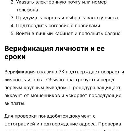
Указать электронную почту или номер
телефона
Придумать пароль и выбрать валюту счета
Подтвердить согласие с правилами
Войти в личный кабинет и пополнить баланс
Верификация личности и ее
сроки
Верификация в казино 7К подтверждает возраст и
личность игрока. Обычно она требуется перед
первым крупным выводом. Процедура защищает
аккаунт от мошенников и ускоряет последующие
выплаты.
Для проверки понадобятся документ с
фотографией и подтверждение адреса. Проверка