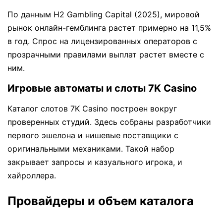
По данным H2 Gambling Capital (2025), мировой
рынок онлайн-гемблинга растет примерно на 11,5%
в год. Спрос на лицензированных операторов с
прозрачными правилами выплат растет вместе с
ним.
Игровые автоматы и слоты 7K Casino
Каталог слотов 7K Casino построен вокруг
проверенных студий. Здесь собраны разработчики
первого эшелона и нишевые поставщики с
оригинальными механиками. Такой набор
закрывает запросы и казуального игрока, и
хайроллера.
Провайдеры и объем каталога