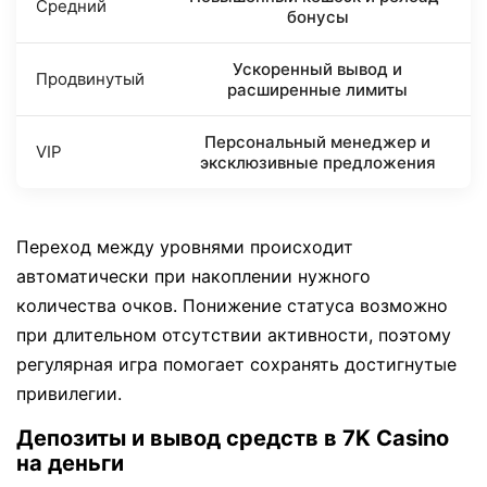
Средний
бонусы
Ускоренный вывод и
Продвинутый
расширенные лимиты
Персональный менеджер и
VIP
эксклюзивные предложения
Переход между уровнями происходит
автоматически при накоплении нужного
количества очков. Понижение статуса возможно
при длительном отсутствии активности, поэтому
регулярная игра помогает сохранять достигнутые
привилегии.
Депозиты и вывод средств в 7K Casino
на деньги