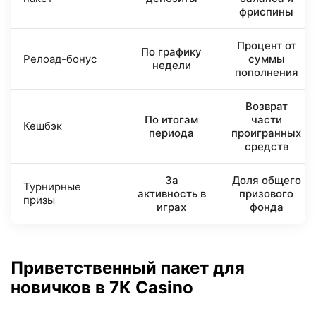
фриспины
Процент от
По графику
Релоад-бонус
суммы
недели
пополнения
Возврат
По итогам
части
Кешбэк
периода
проигранных
средств
За
Доля общего
Турнирные
активность в
призового
призы
играх
фонда
Приветственный пакет для
новичков в 7K Casino