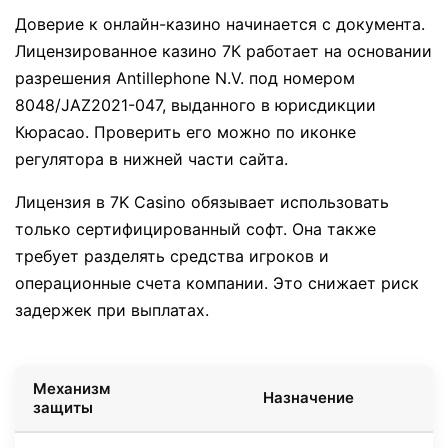
Доверие к онлайн-казино начинается с документа.
Лицензированное казино 7К работает на основании
разрешения Antillephone N.V. под номером
8048/JAZ2021-047, выданного в юрисдикции
Кюрасао. Проверить его можно по иконке
регулятора в нижней части сайта.
Лицензия в 7K Casino обязывает использовать
только сертифицированный софт. Она также
требует разделять средства игроков и
операционные счета компании. Это снижает риск
задержек при выплатах.
Механизм
Назначение
защиты