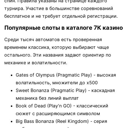
спин. Правила указаны на странице каждого
турнира. Участие в большинстве соревнований
бесплатное и не требует отдельной регистрации.
Популярные слоты в каталоге 7К казино
Среди тысяч автоматов есть проверенная
временем классика, которую выбирают чаще
остального. Эти названия задают ориентир по
механике и волатильности.
Gates of Olympus (Pragmatic Play) - высокая
волатильность, множители до x500
Sweet Bonanza (Pragmatic Play) - каскадная
механика без линий выплат
Book of Dead (Play'n GO) - классический
сюжет с расширяющимся символом
Big Bass Bonanza (Reel Kingdom) - серия