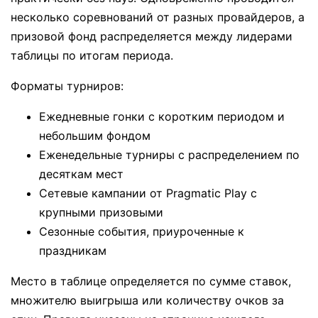
несколько соревнований от разных провайдеров, а
призовой фонд распределяется между лидерами
таблицы по итогам периода.
Форматы турниров:
Ежедневные гонки с коротким периодом и
небольшим фондом
Еженедельные турниры с распределением по
десяткам мест
Сетевые кампании от Pragmatic Play с
крупными призовыми
Сезонные события, приуроченные к
праздникам
Место в таблице определяется по сумме ставок,
множителю выигрыша или количеству очков за