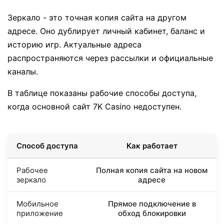
Зеркало - это точная копия сайта на другом
адресе. Оно дублирует личный кабинет, баланс и
историю игр. Актуальные адреса
распространяются через рассылки и официальные
каналы.
В таблице показаны рабочие способы доступа,
когда основной сайт 7K Casino недоступен.
Способ доступа
Как работает
Рабочее
Полная копия сайта на новом
зеркало
адресе
Мобильное
Прямое подключение в
приложение
обход блокировки