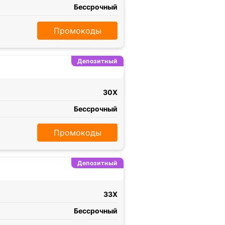
Бессрочный
Промокоды
Депозитный
30X
Бессрочный
Промокоды
Депозитный
33X
Бессрочный