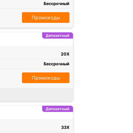
Бессрочный
Промокоды
Депозитный
20X
Бессрочный
Промокоды
Депозитный
33X