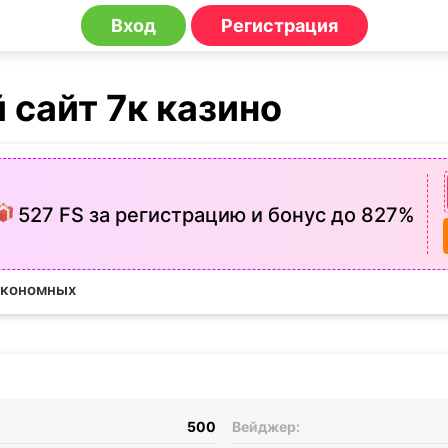
Вход
Регистрация
сайт 7к казино
527 FS за регистрацию и бонус до 827%
экономных
500
Вейджер: