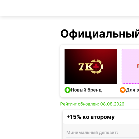
Официальный 
Новый бренд
Для 
Рейтинг обновлен: 08.08.2026
+15% ко второму
Минимальный депозит: