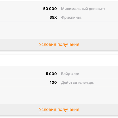
50 000
Минимальный депозит:
35X
Фриспины:
Условия получения
5 000
Вейджер:
100
Действителен до:
Условия получения