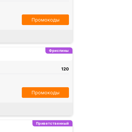
Промокоды
Фриспины
120
Промокоды
Приветственный