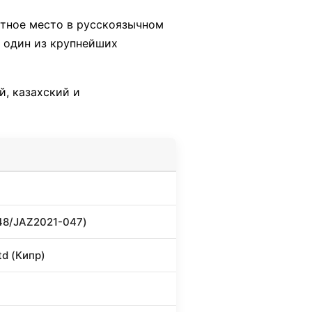
метное место в русскоязычном
о один из крупнейших
й, казахский и
048/JAZ2021-047)
d (Кипр)