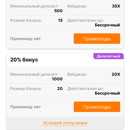
Минимальный депозит:
Вейджер:
35X
500
Размер бонуса:
15
Действителен до:
Бессрочный
Промокоды
Промокод: нет
Депозитный
20% бонус
Минимальный депозит:
Вейджер:
20X
1000
Размер бонуса:
20
Действителен до:
Бессрочный
Промокоды
Промокод: нет
Условия получения