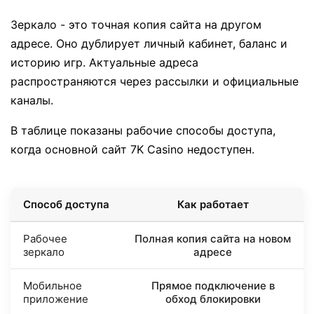
Зеркало - это точная копия сайта на другом
адресе. Оно дублирует личный кабинет, баланс и
историю игр. Актуальные адреса
распространяются через рассылки и официальные
каналы.
В таблице показаны рабочие способы доступа,
когда основной сайт 7K Casino недоступен.
Способ доступа
Как работает
Рабочее
Полная копия сайта на новом
зеркало
адресе
Мобильное
Прямое подключение в
приложение
обход блокировки