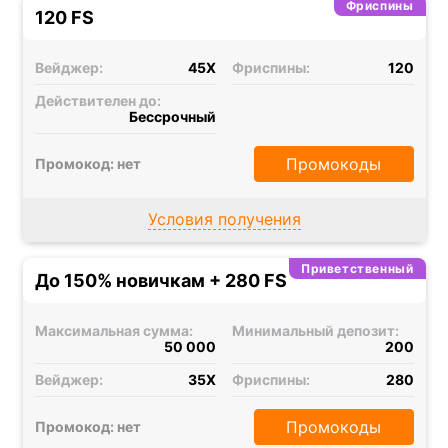
Фриспины
120 FS
Вейджер:
45X
Фриспины:
120
Действителен до:
Бессрочный
Промокоды
Промокод: нет
Условия получения
Приветственный
До 150% новичкам + 280 FS
Максимальная сумма:
Минимальный депозит:
50 000
200
Вейджер:
35X
Фриспины:
280
Промокоды
Промокод: нет