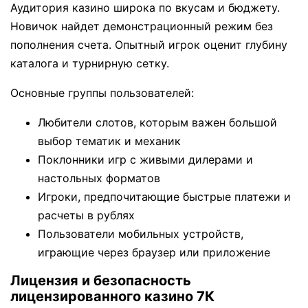
Аудитория казино широка по вкусам и бюджету.
Новичок найдет демонстрационный режим без
пополнения счета. Опытный игрок оценит глубину
каталога и турнирную сетку.
Основные группы пользователей:
Любители слотов, которым важен большой
выбор тематик и механик
Поклонники игр с живыми дилерами и
настольных форматов
Игроки, предпочитающие быстрые платежи и
расчеты в рублях
Пользователи мобильных устройств,
играющие через браузер или приложение
Лицензия и безопасность
лицензированного казино 7К