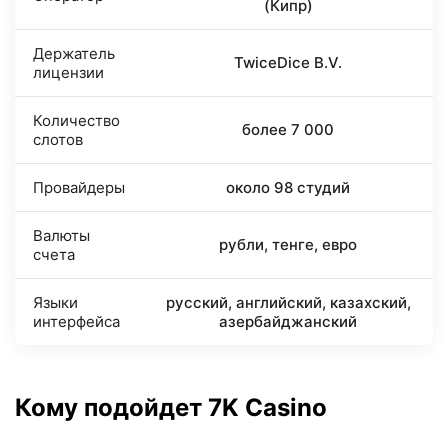
(Кипр)
Держатель
TwiceDice B.V.
лицензии
Количество
более 7 000
слотов
Провайдеры
около 98 студий
Валюты
рубли, тенге, евро
счета
Языки
русский, английский, казахский,
интерфейса
азербайджанский
Кому подойдет 7K Casino