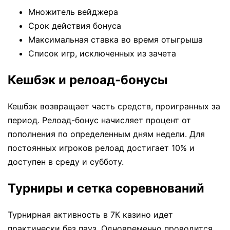
Множитель вейджера
Срок действия бонуса
Максимальная ставка во время отыгрыша
Список игр, исключенных из зачета
Кешбэк и релоад-бонусы
Кешбэк возвращает часть средств, проигранных за
период. Релоад-бонус начисляет процент от
пополнения по определенным дням недели. Для
постоянных игроков релоад достигает 10% и
доступен в среду и субботу.
Турниры и сетка соревнований
Турнирная активность в 7К казино идет
практически без пауз. Одновременно проводится