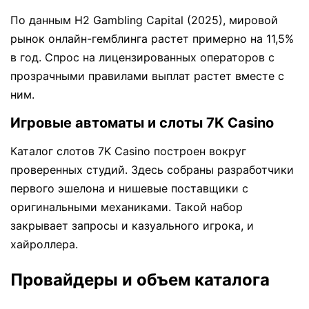
По данным H2 Gambling Capital (2025), мировой
рынок онлайн-гемблинга растет примерно на 11,5%
в год. Спрос на лицензированных операторов с
прозрачными правилами выплат растет вместе с
ним.
Игровые автоматы и слоты 7K Casino
Каталог слотов 7K Casino построен вокруг
проверенных студий. Здесь собраны разработчики
первого эшелона и нишевые поставщики с
оригинальными механиками. Такой набор
закрывает запросы и казуального игрока, и
хайроллера.
Провайдеры и объем каталога