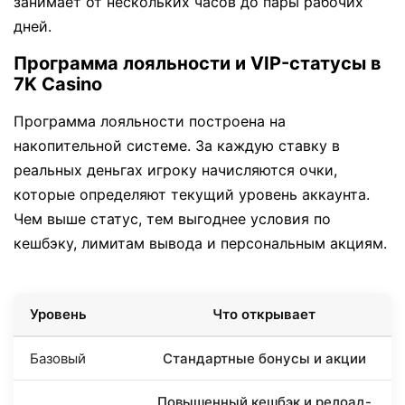
занимает от нескольких часов до пары рабочих
дней.
Программа лояльности и VIP-статусы в
7K Casino
Программа лояльности построена на
накопительной системе. За каждую ставку в
реальных деньгах игроку начисляются очки,
которые определяют текущий уровень аккаунта.
Чем выше статус, тем выгоднее условия по
кешбэку, лимитам вывода и персональным акциям.
Уровень
Что открывает
Базовый
Стандартные бонусы и акции
Повышенный кешбэк и релоад-