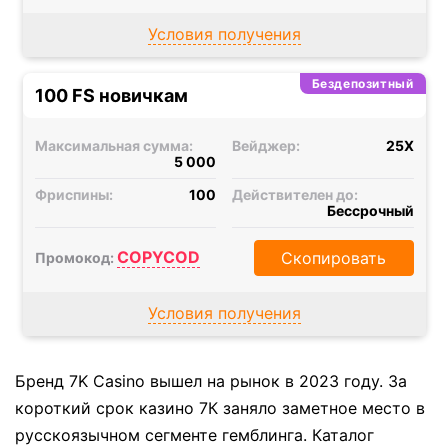
Условия получения
Бездепозитный
100 FS новичкам
Максимальная сумма:
Вейджер:
25X
5 000
Фриспины:
100
Действителен до:
Бессрочный
COPYCOD
Скопировать
Промокод:
Условия получения
Бренд 7K Casino вышел на рынок в 2023 году. За
короткий срок казино 7К заняло заметное место в
русскоязычном сегменте гемблинга. Каталог