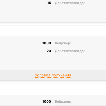
15
Действителен до:
1000
Вейджер:
20
Действителен до:
Условия получения
1000
Вейджер: