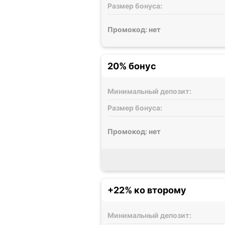
Размер бонуса:
Промокод: нет
20% бонус
Минимальный депозит:
Размер бонуса:
Промокод: нет
+22% ко второму
Минимальный депозит: