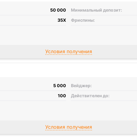
50 000
Минимальный депозит:
35X
Фриспины:
Условия получения
5 000
Вейджер:
100
Действителен до:
Условия получения