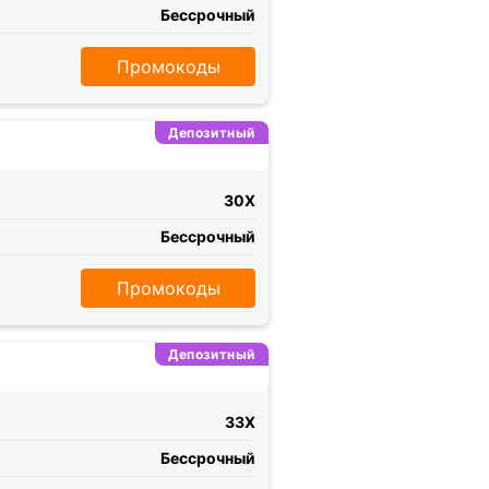
Бессрочный
Промокоды
Депозитный
30X
Бессрочный
Промокоды
Депозитный
33X
Бессрочный