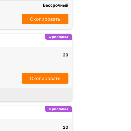
Бессрочный
Скопировать
Фриспины
20
Скопировать
Фриспины
20