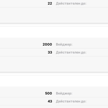
22
Действителен до:
2000
Вейджер:
33
Действителен до:
500
Вейджер:
43
Действителен до: