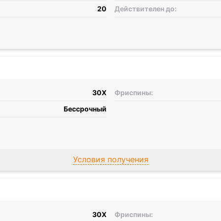
20
Действителен до:
30X
Фриспины:
Бессрочный
Условия получения
30X
Фриспины: