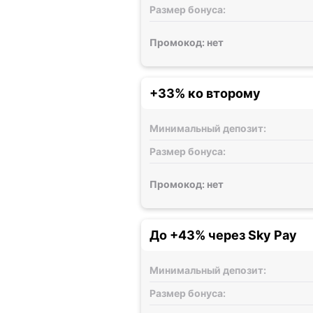
Размер бонуса:
Промокод: нет
+33% ко второму
Минимальный депозит:
Размер бонуса:
Промокод: нет
До +43% через Sky Pay
Минимальный депозит:
Размер бонуса: