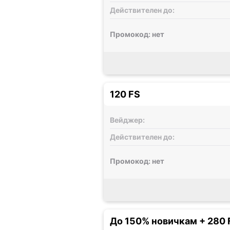
Действителен до:
Промокод: нет
120 FS
Вейджер:
Действителен до:
Промокод: нет
До 150% новичкам + 280 