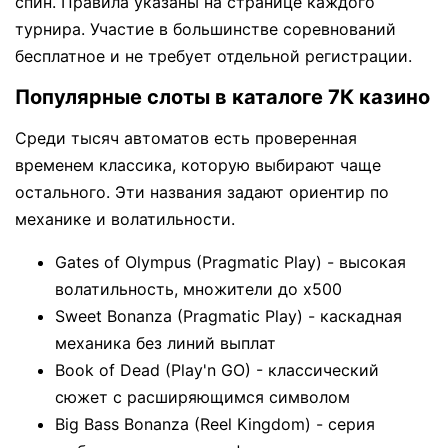
спин. Правила указаны на странице каждого
турнира. Участие в большинстве соревнований
бесплатное и не требует отдельной регистрации.
Популярные слоты в каталоге 7К казино
Среди тысяч автоматов есть проверенная
временем классика, которую выбирают чаще
остального. Эти названия задают ориентир по
механике и волатильности.
Gates of Olympus (Pragmatic Play) - высокая
волатильность, множители до x500
Sweet Bonanza (Pragmatic Play) - каскадная
механика без линий выплат
Book of Dead (Play'n GO) - классический
сюжет с расширяющимся символом
Big Bass Bonanza (Reel Kingdom) - серия