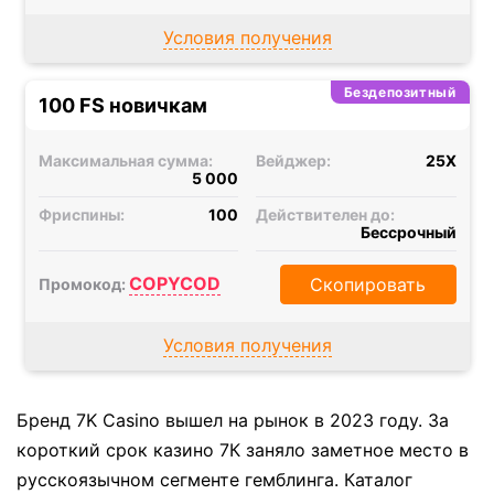
Условия получения
Бездепозитный
100 FS новичкам
Максимальная сумма:
Вейджер:
25X
5 000
Фриспины:
100
Действителен до:
Бессрочный
COPYCOD
Скопировать
Промокод:
Условия получения
Бренд 7K Casino вышел на рынок в 2023 году. За
короткий срок казино 7К заняло заметное место в
русскоязычном сегменте гемблинга. Каталог