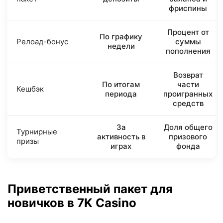
фриспины
Процент от
По графику
Релоад-бонус
суммы
недели
пополнения
Возврат
По итогам
части
Кешбэк
периода
проигранных
средств
За
Доля общего
Турнирные
активность в
призового
призы
играх
фонда
Приветственный пакет для
новичков в 7K Casino