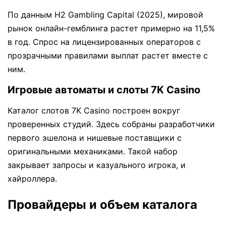
По данным H2 Gambling Capital (2025), мировой
рынок онлайн-гемблинга растет примерно на 11,5%
в год. Спрос на лицензированных операторов с
прозрачными правилами выплат растет вместе с
ним.
Игровые автоматы и слоты 7K Casino
Каталог слотов 7K Casino построен вокруг
проверенных студий. Здесь собраны разработчики
первого эшелона и нишевые поставщики с
оригинальными механиками. Такой набор
закрывает запросы и казуального игрока, и
хайроллера.
Провайдеры и объем каталога