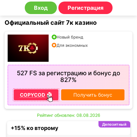
Вход
Регистрация
Официальный сайт 7к казино
Новый бренд
Для экономных
527 FS за регистрацию и бонус до
827%
COPYCOD
Получить бонус
Рейтинг обновлен: 08.08.2026
Депозитный
+15% ко второму