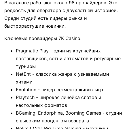
В каталоге работают около 98 провайдеров. Это
редкость для оператора с двухлетней историей.
Среди студий есть лидеры рынка и
быстрорастущие новички.
Ключевые провайдеры 7K Casino:
Pragmatic Play - один из крупнейших
поставщиков, сотни автоматов и регулярные
турниры
NetEnt - классика жанра с узнаваемыми
хитами
Evolution - лидер сегмента живых игр
Playtech - широкая линейка слотов и
настольных форматов
BGaming, Endorphina, Booming Games - студии
с высоким процентом возврата
Nolimit City, Big Time Gaming - механики