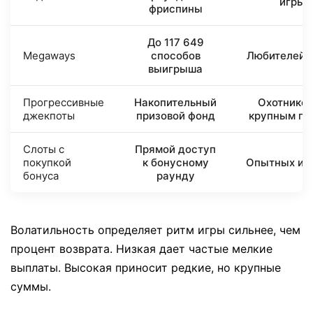
игры
фриспины
До 117 649
Megaways
способов
Любителей 
выигрыша
Прогрессивные
Накопительный
Охотников
джекпоты
призовой фонд
крупным пр
Слоты с
Прямой доступ
покупкой
к бонусному
Опытных иг
бонуса
раунду
Волатильность определяет ритм игры сильнее, чем
процент возврата. Низкая дает частые мелкие
выплаты. Высокая приносит редкие, но крупные
суммы.