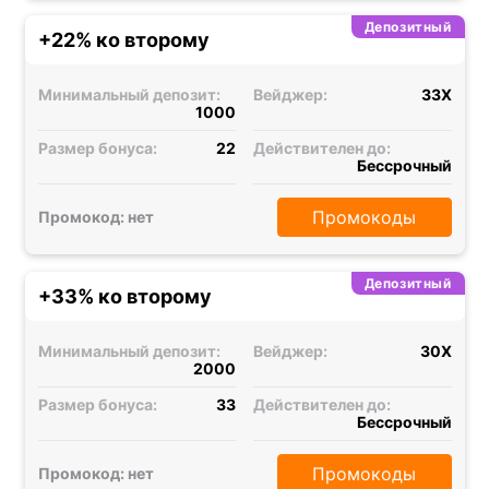
Депозитный
+22% ко второму
Минимальный депозит:
Вейджер:
33X
1000
Размер бонуса:
22
Действителен до:
Бессрочный
Промокоды
Промокод: нет
Депозитный
+33% ко второму
Минимальный депозит:
Вейджер:
30X
2000
Размер бонуса:
33
Действителен до:
Бессрочный
Промокоды
Промокод: нет