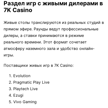
Раздел игр с живыми дилерами в
7K Casino
Живые столы транслируются из реальных студий в
прямом эфире. Раунды ведут профессиональные
дилеры, а ставки принимаются в режиме
реального времени. Этот формат сочетает
атмосферу наземного зала и удобство онлайн-
игры.
Поставщики живых игр в 7K Casino:
Evolution
Pragmatic Play Live
Playtech Live
Ezugi
Vivo Gaming