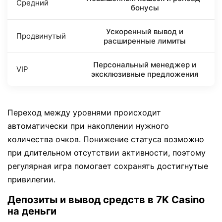
Средний
бонусы
Ускоренный вывод и
Продвинутый
расширенные лимиты
Персональный менеджер и
VIP
эксклюзивные предложения
Переход между уровнями происходит
автоматически при накоплении нужного
количества очков. Понижение статуса возможно
при длительном отсутствии активности, поэтому
регулярная игра помогает сохранять достигнутые
привилегии.
Депозиты и вывод средств в 7K Casino
на деньги