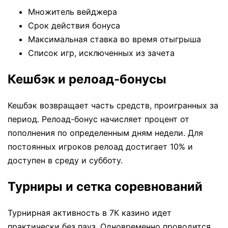
Множитель вейджера
Срок действия бонуса
Максимальная ставка во время отыгрыша
Список игр, исключенных из зачета
Кешбэк и релоад-бонусы
Кешбэк возвращает часть средств, проигранных за
период. Релоад-бонус начисляет процент от
пополнения по определенным дням недели. Для
постоянных игроков релоад достигает 10% и
доступен в среду и субботу.
Турниры и сетка соревнований
Турнирная активность в 7К казино идет
практически без пауз. Одновременно проводится