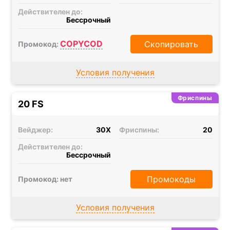
Действителен до:
Бессрочный
COPYCOD
Скопировать
Промокод:
Условия получения
Фриспины
20 FS
Вейджер:
30X
Фриспины:
20
Действителен до:
Бессрочный
Промокоды
Промокод: нет
Условия получения