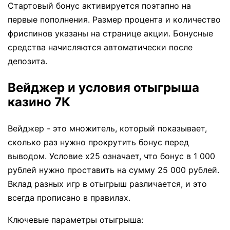
Стартовый бонус активируется поэтапно на
первые пополнения. Размер процента и количество
фриспинов указаны на странице акции. Бонусные
средства начисляются автоматически после
депозита.
Вейджер и условия отыгрыша
казино 7К
Вейджер - это множитель, который показывает,
сколько раз нужно прокрутить бонус перед
выводом. Условие x25 означает, что бонус в 1 000
рублей нужно проставить на сумму 25 000 рублей.
Вклад разных игр в отыгрыш различается, и это
всегда прописано в правилах.
Ключевые параметры отыгрыша: