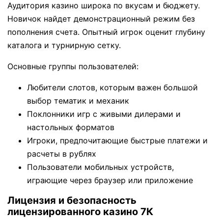
Аудитория казино широка по вкусам и бюджету.
Новичок найдет демонстрационный режим без
пополнения счета. Опытный игрок оценит глубину
каталога и турнирную сетку.
Основные группы пользователей:
Любители слотов, которым важен большой
выбор тематик и механик
Поклонники игр с живыми дилерами и
настольных форматов
Игроки, предпочитающие быстрые платежи и
расчеты в рублях
Пользователи мобильных устройств,
играющие через браузер или приложение
Лицензия и безопасность
лицензированного казино 7К