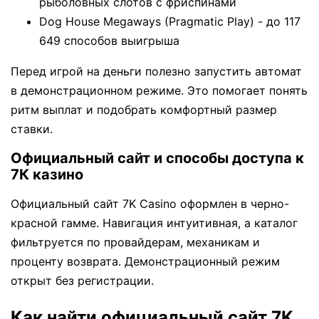
рыболовных слотов с фриспинами
Dog House Megaways (Pragmatic Play) - до 117
649 способов выигрыша
Перед игрой на деньги полезно запустить автомат
в демонстрационном режиме. Это помогает понять
ритм выплат и подобрать комфортный размер
ставки.
Официальный сайт и способы доступа к
7К казино
Официальный сайт 7K Casino оформлен в черно-
красной гамме. Навигация интуитивная, а каталог
фильтруется по провайдерам, механикам и
проценту возврата. Демонстрационный режим
открыт без регистрации.
Как найти официальный сайт 7K