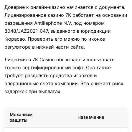
Доверие к онлайн-казино начинается с документа.
Лицензированное казино 7К работает на основании
разрешения Antillephone N.V. под номером
8048/JAZ2021-047, выданного в юрисдикции
Кюрасао. Проверить его можно по иконке
регулятора в нижней части сайта.
Лицензия в 7K Casino обязывает использовать
только сертифицированный софт. Она также
требует разделять средства игроков и
операционные счета компании. Это снижает риск
задержек при выплатах.
Механизм
Назначение
защиты