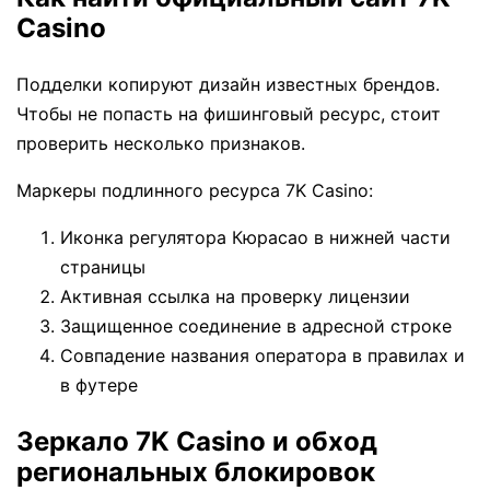
Casino
Подделки копируют дизайн известных брендов.
Чтобы не попасть на фишинговый ресурс, стоит
проверить несколько признаков.
Маркеры подлинного ресурса 7K Casino:
Иконка регулятора Кюрасао в нижней части
страницы
Активная ссылка на проверку лицензии
Защищенное соединение в адресной строке
Совпадение названия оператора в правилах и
в футере
Зеркало 7K Casino и обход
региональных блокировок