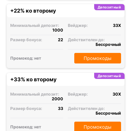
Депозитный
+22% ко второму
Минимальный депозит:
Вейджер:
33X
1000
Размер бонуса:
22
Действителен до:
Бессрочный
Промокоды
Промокод: нет
Депозитный
+33% ко второму
Минимальный депозит:
Вейджер:
30X
2000
Размер бонуса:
33
Действителен до:
Бессрочный
Промокоды
Промокод: нет