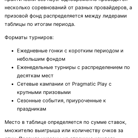
несколько соревнований от разных провайдеров, а
призовой фонд распределяется между лидерами
таблицы по итогам периода.
Форматы турниров:
Ежедневные гонки с коротким периодом и
небольшим фондом
Еженедельные турниры с распределением по
десяткам мест
Сетевые кампании от Pragmatic Play с
крупными призовыми
Сезонные события, приуроченные к
праздникам
Место в таблице определяется по сумме ставок,
множителю выигрыша или количеству очков за