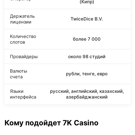
(Кипр)
Держатель
TwiceDice B.V.
лицензии
Количество
более 7 000
слотов
Провайдеры
около 98 студий
Валюты
рубли, тенге, евро
счета
Языки
русский, английский, казахский,
интерфейса
азербайджанский
Кому подойдет 7K Casino