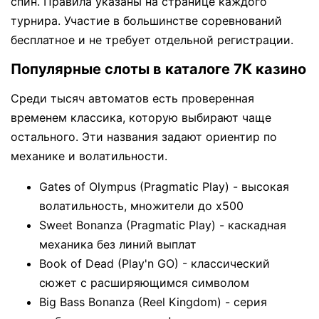
спин. Правила указаны на странице каждого
турнира. Участие в большинстве соревнований
бесплатное и не требует отдельной регистрации.
Популярные слоты в каталоге 7К казино
Среди тысяч автоматов есть проверенная
временем классика, которую выбирают чаще
остального. Эти названия задают ориентир по
механике и волатильности.
Gates of Olympus (Pragmatic Play) - высокая
волатильность, множители до x500
Sweet Bonanza (Pragmatic Play) - каскадная
механика без линий выплат
Book of Dead (Play'n GO) - классический
сюжет с расширяющимся символом
Big Bass Bonanza (Reel Kingdom) - серия