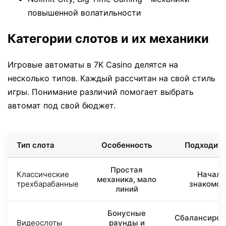
повышенной волатильности
Категории слотов и их механики
Игровые автоматы в 7K Casino делятся на
несколько типов. Каждый рассчитан на свой стиль
игры. Понимание различий помогает выбрать
автомат под свой бюджет.
Тип слота
Особенность
Подходит 
Простая
Классические
Начала
механика, мало
трехбарабанные
знакомст
линий
Бонусные
Сбалансиров
Видеослоты
раунды и