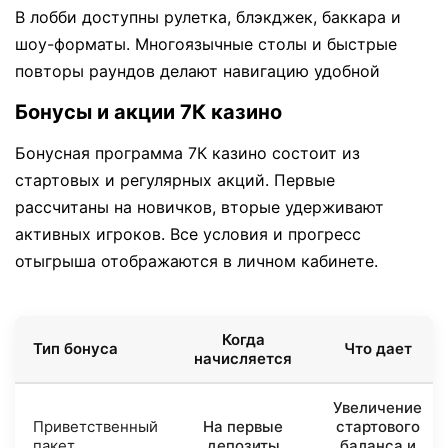
В лобби доступны рулетка, блэкджек, баккара и
шоу-форматы. Многоязычные столы и быстрые
повторы раундов делают навигацию удобной
Бонусы и акции 7К казино
Бонусная программа 7К казино состоит из
стартовых и регулярных акций. Первые
рассчитаны на новичков, вторые удерживают
активных игроков. Все условия и прогресс
отыгрыша отображаются в личном кабинете.
Когда
Тип бонуса
Что дает
начисляется
Увеличение
Приветственный
На первые
стартового
пакет
депозиты
баланса и