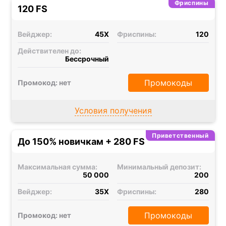
Фриспины
120 FS
Вейджер:
45X
Фриспины:
120
Действителен до:
Бессрочный
Промокоды
Промокод: нет
Условия получения
Приветственный
До 150% новичкам + 280 FS
Максимальная сумма:
Минимальный депозит:
50 000
200
Вейджер:
35X
Фриспины:
280
Промокоды
Промокод: нет