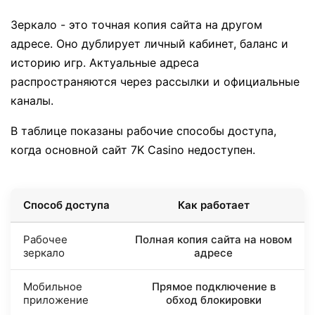
Зеркало - это точная копия сайта на другом
адресе. Оно дублирует личный кабинет, баланс и
историю игр. Актуальные адреса
распространяются через рассылки и официальные
каналы.
В таблице показаны рабочие способы доступа,
когда основной сайт 7K Casino недоступен.
Способ доступа
Как работает
Рабочее
Полная копия сайта на новом
зеркало
адресе
Мобильное
Прямое подключение в
приложение
обход блокировки