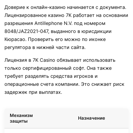
Доверие к онлайн-казино начинается с документа.
Лицензированное казино 7К работает на основании
разрешения Antillephone N.V. под номером
8048/JAZ2021-047, выданного в юрисдикции
Кюрасао. Проверить его можно по иконке
регулятора в нижней части сайта.
Лицензия в 7K Casino обязывает использовать
только сертифицированный софт. Она также
требует разделять средства игроков и
операционные счета компании. Это снижает риск
задержек при выплатах.
Механизм
Назначение
защиты