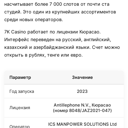
насчитывает более 7 000 слотов от почти ста
студий. Это один из крупнейших ассортиментов
среди новых операторов.
7K Casino работает по лицензии Кюрасао.
Интерфейс переведен на русский, английский,
казахский и азербайджанский языки. Счет можно
открыть в рублях, тенге или евро.
Параметр
Значение
Год запуска
2023
Antillephone N.V., Кюрасао
Лицензия
(номер 8048/JAZ2021-047)
ICS MANPOWER SOLUTIONS Ltd
Оператор