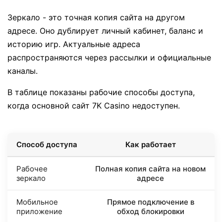
Зеркало - это точная копия сайта на другом
адресе. Оно дублирует личный кабинет, баланс и
историю игр. Актуальные адреса
распространяются через рассылки и официальные
каналы.
В таблице показаны рабочие способы доступа,
когда основной сайт 7K Casino недоступен.
Способ доступа
Как работает
Рабочее
Полная копия сайта на новом
зеркало
адресе
Мобильное
Прямое подключение в
приложение
обход блокировки