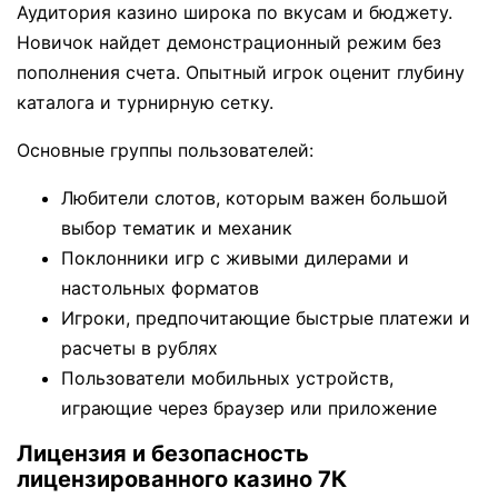
Аудитория казино широка по вкусам и бюджету.
Новичок найдет демонстрационный режим без
пополнения счета. Опытный игрок оценит глубину
каталога и турнирную сетку.
Основные группы пользователей:
Любители слотов, которым важен большой
выбор тематик и механик
Поклонники игр с живыми дилерами и
настольных форматов
Игроки, предпочитающие быстрые платежи и
расчеты в рублях
Пользователи мобильных устройств,
играющие через браузер или приложение
Лицензия и безопасность
лицензированного казино 7К