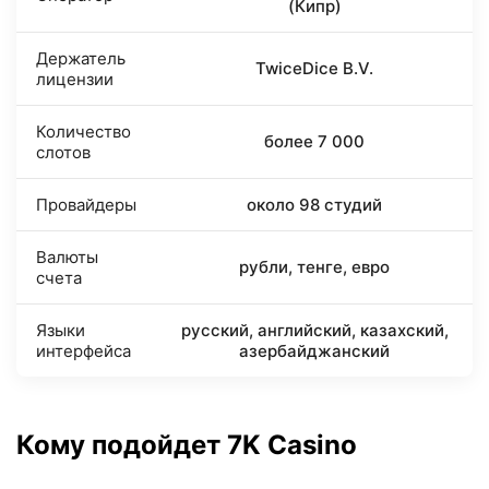
(Кипр)
Держатель
TwiceDice B.V.
лицензии
Количество
более 7 000
слотов
Провайдеры
около 98 студий
Валюты
рубли, тенге, евро
счета
Языки
русский, английский, казахский,
интерфейса
азербайджанский
Кому подойдет 7K Casino