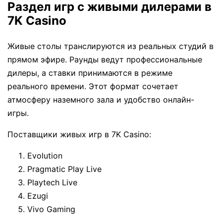
Раздел игр с живыми дилерами в
7K Casino
Живые столы транслируются из реальных студий в
прямом эфире. Раунды ведут профессиональные
дилеры, а ставки принимаются в режиме
реального времени. Этот формат сочетает
атмосферу наземного зала и удобство онлайн-
игры.
Поставщики живых игр в 7K Casino:
Evolution
Pragmatic Play Live
Playtech Live
Ezugi
Vivo Gaming