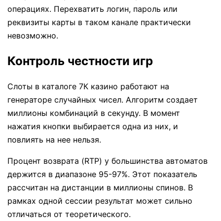
операциях. Перехватить логин, пароль или
реквизиты карты в таком канале практически
невозможно.
Контроль честности игр
Слоты в каталоге 7К казино работают на
генераторе случайных чисел. Алгоритм создает
миллионы комбинаций в секунду. В момент
нажатия кнопки выбирается одна из них, и
повлиять на нее нельзя.
Процент возврата (RTP) у большинства автоматов
держится в диапазоне 95-97%. Этот показатель
рассчитан на дистанции в миллионы спинов. В
рамках одной сессии результат может сильно
отличаться от теоретического.