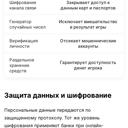
Шифрование
Закрывает доступ к
канала связи
данным карт и паспортов
Генератор
Исключает вмешательство
случайных чисел
в результат игры
Верификация
Отсекает мошеннические
личности
аккаунты
Раздельное
Гарантирует доступность
хранение
денег игрока
средств
Защита данных и шифрование
Персональные данные передаются по
защищенному протоколу. Тот же уровень
шифрования применяют банки при онлайн-