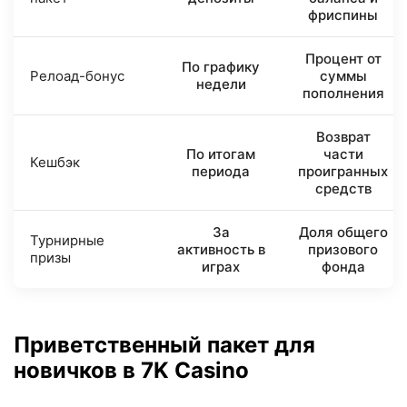
фриспины
Процент от
По графику
Релоад-бонус
суммы
недели
пополнения
Возврат
По итогам
части
Кешбэк
периода
проигранных
средств
За
Доля общего
Турнирные
активность в
призового
призы
играх
фонда
Приветственный пакет для
новичков в 7K Casino