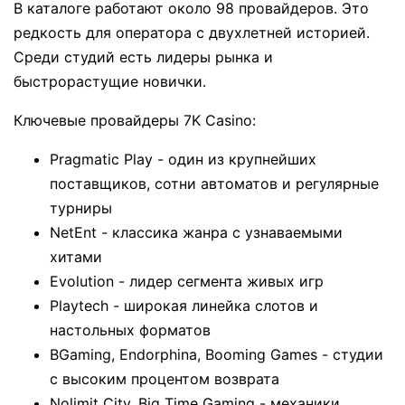
В каталоге работают около 98 провайдеров. Это
редкость для оператора с двухлетней историей.
Среди студий есть лидеры рынка и
быстрорастущие новички.
Ключевые провайдеры 7K Casino:
Pragmatic Play - один из крупнейших
поставщиков, сотни автоматов и регулярные
турниры
NetEnt - классика жанра с узнаваемыми
хитами
Evolution - лидер сегмента живых игр
Playtech - широкая линейка слотов и
настольных форматов
BGaming, Endorphina, Booming Games - студии
с высоким процентом возврата
Nolimit City, Big Time Gaming - механики