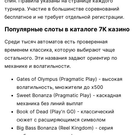
спин. Правила указаны на странице каждого
турнира. Участие в большинстве соревнований
бесплатное и не требует отдельной регистрации.
Популярные слоты в каталоге 7К казино
Среди тысяч автоматов есть проверенная
временем классика, которую выбирают чаще
остального. Эти названия задают ориентир по
механике и волатильности.
Gates of Olympus (Pragmatic Play) - высокая
волатильность, множители до x500
Sweet Bonanza (Pragmatic Play) - каскадная
механика без линий выплат
Book of Dead (Play'n GO) - классический
сюжет с расширяющимся символом
Big Bass Bonanza (Reel Kingdom) - серия