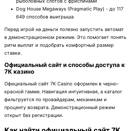
рыболовных слотов с фриспинами
Dog House Megaways (Pragmatic Play) - до 117
649 способов выигрыша
Перед игрой на деньги полезно запустить автомат
в демонстрационном режиме. Это помогает понять
ритм выплат и подобрать комфортный размер
ставки.
Официальный сайт и способы доступа к
7К казино
Официальный сайт 7K Casino оформлен в черно-
красной гамме. Навигация интуитивная, а каталог
фильтруется по провайдерам, механикам и
проценту возврата. Демонстрационный режим
открыт без регистрации.
Как найти официальный сайт 7K