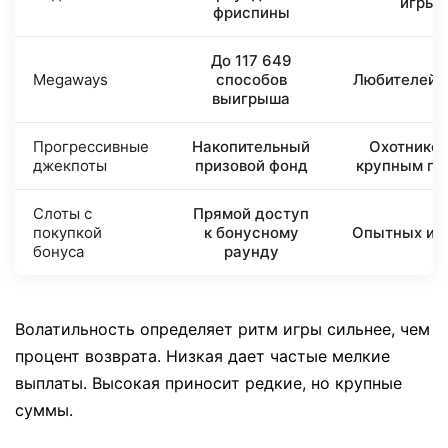
игры
фриспины
До 117 649
Megaways
способов
Любителей 
выигрыша
Прогрессивные
Накопительный
Охотников
джекпоты
призовой фонд
крупным пр
Слоты с
Прямой доступ
покупкой
к бонусному
Опытных иг
бонуса
раунду
Волатильность определяет ритм игры сильнее, чем
процент возврата. Низкая дает частые мелкие
выплаты. Высокая приносит редкие, но крупные
суммы.