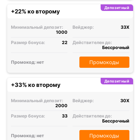
Депозитный
+22% ко второму
Минимальный депозит:
Вейджер:
33X
1000
Размер бонуса:
22
Действителен до:
Бессрочный
Промокоды
Промокод: нет
Депозитный
+33% ко второму
Минимальный депозит:
Вейджер:
30X
2000
Размер бонуса:
33
Действителен до:
Бессрочный
Промокоды
Промокод: нет