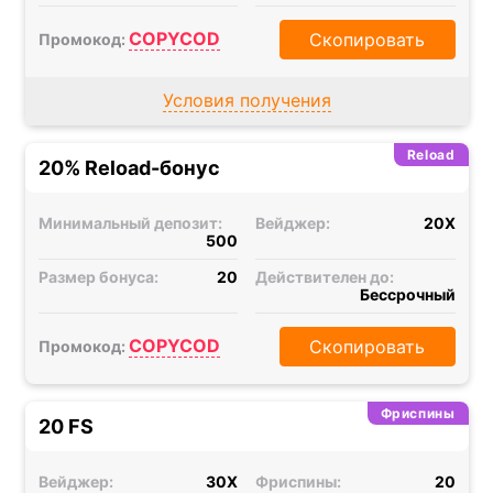
COPYCOD
Скопировать
Промокод:
Условия получения
Reload
20% Reload-бонус
Минимальный депозит:
Вейджер:
20X
500
Размер бонуса:
20
Действителен до:
Бессрочный
COPYCOD
Скопировать
Промокод:
Фриспины
20 FS
Вейджер:
30X
Фриспины:
20