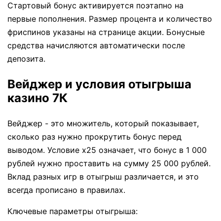
Стартовый бонус активируется поэтапно на
первые пополнения. Размер процента и количество
фриспинов указаны на странице акции. Бонусные
средства начисляются автоматически после
депозита.
Вейджер и условия отыгрыша
казино 7К
Вейджер - это множитель, который показывает,
сколько раз нужно прокрутить бонус перед
выводом. Условие x25 означает, что бонус в 1 000
рублей нужно проставить на сумму 25 000 рублей.
Вклад разных игр в отыгрыш различается, и это
всегда прописано в правилах.
Ключевые параметры отыгрыша: