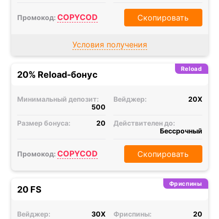
COPYCOD
Скопировать
Промокод:
Условия получения
Reload
20% Reload-бонус
Минимальный депозит:
Вейджер:
20X
500
Размер бонуса:
20
Действителен до:
Бессрочный
COPYCOD
Скопировать
Промокод:
Фриспины
20 FS
Вейджер:
30X
Фриспины:
20