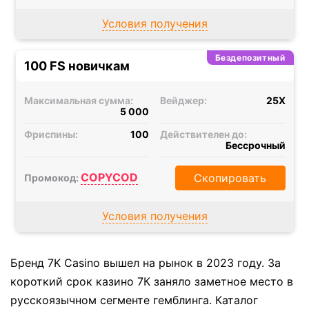
Условия получения
Бездепозитный
100 FS новичкам
Максимальная сумма:
Вейджер:
25X
5 000
Фриспины:
100
Действителен до:
Бессрочный
COPYCOD
Скопировать
Промокод:
Условия получения
Бренд 7K Casino вышел на рынок в 2023 году. За
короткий срок казино 7К заняло заметное место в
русскоязычном сегменте гемблинга. Каталог