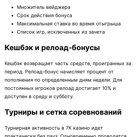
Множитель вейджера
Срок действия бонуса
Максимальная ставка во время отыгрыша
Список игр, исключенных из зачета
Кешбэк и релоад-бонусы
Кешбэк возвращает часть средств, проигранных за
период. Релоад-бонус начисляет процент от
пополнения по определенным дням недели. Для
постоянных игроков релоад достигает 10% и
доступен в среду и субботу.
Турниры и сетка соревнований
Турнирная активность в 7К казино идет
практически без пауз. Одновременно проводится