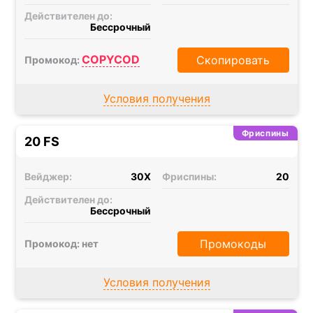
Действителен до:
Бессрочный
COPYCOD
Скопировать
Промокод:
Условия получения
Фриспины
20 FS
Вейджер:
30X
Фриспины:
20
Действителен до:
Бессрочный
Промокоды
Промокод: нет
Условия получения