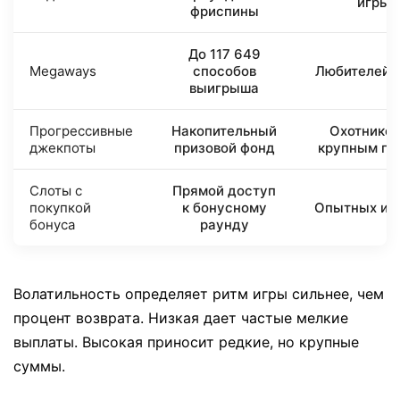
игры
фриспины
До 117 649
Megaways
способов
Любителей 
выигрыша
Прогрессивные
Накопительный
Охотников
джекпоты
призовой фонд
крупным пр
Слоты с
Прямой доступ
покупкой
к бонусному
Опытных иг
бонуса
раунду
Волатильность определяет ритм игры сильнее, чем
процент возврата. Низкая дает частые мелкие
выплаты. Высокая приносит редкие, но крупные
суммы.