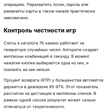
операциях. Перехватить логин, пароль или
реквизиты карты в таком канале практически
невозможно.
Контроль честности игр
Слоты в каталоге 7К казино работают на
генераторе случайных чисел. Алгоритм создает
миллионы комбинаций в секунду. В момент
нажатия кнопки выбирается одна из них, и
повлиять на нее нельзя.
Процент возврата (RTP) у большинства автоматов
держится в диапазоне 95-97%. Этот показатель
рассчитан на дистанции в миллионы спинов. В
рамках одной сессии результат может сильно
отличаться от теоретического.