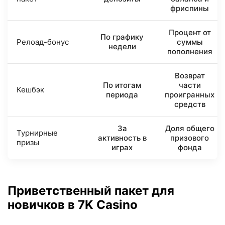
фриспины
Процент от
По графику
Релоад-бонус
суммы
недели
пополнения
Возврат
По итогам
части
Кешбэк
периода
проигранных
средств
За
Доля общего
Турнирные
активность в
призового
призы
играх
фонда
Приветственный пакет для
новичков в 7K Casino