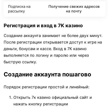
Подписка на
Получение свежих адресов
рассылку
на почту
Регистрация и вход в 7К казино
Создание аккаунта занимает не более двух минут.
После регистрации открывается доступ к игре на
деньги, бонусам и кассе. Вход в 7К казино
выполняется по логину и паролю или через
быструю ссылку.
Создание аккаунта пошагово
Порядок регистрации простой и линейный:
Открыть 7к казино официальный сайт и
нажать кнопку регистрации