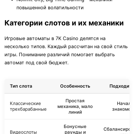
повышенной волатильности
Категории слотов и их механики
Игровые автоматы в 7K Casino делятся на
несколько типов. Каждый рассчитан на свой стиль
игры. Понимание различий помогает выбрать
автомат под свой бюджет.
Тип слота
Особенность
Подходит 
Простая
Классические
Начала
механика, мало
трехбарабанные
знакомст
линий
Бонусные
Сбалансиров
Видеослоты
раунды и