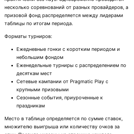
несколько соревнований от разных провайдеров, а
призовой фонд распределяется между лидерами
таблицы по итогам периода.
Форматы турниров:
Ежедневные гонки с коротким периодом и
небольшим фондом
Еженедельные турниры с распределением по
десяткам мест
Сетевые кампании от Pragmatic Play с
крупными призовыми
Сезонные события, приуроченные к
праздникам
Место в таблице определяется по сумме ставок,
множителю выигрыша или количеству очков за