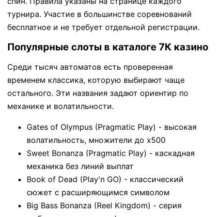
спин. Правила указаны на странице каждого
турнира. Участие в большинстве соревнований
бесплатное и не требует отдельной регистрации.
Популярные слоты в каталоге 7К казино
Среди тысяч автоматов есть проверенная
временем классика, которую выбирают чаще
остального. Эти названия задают ориентир по
механике и волатильности.
Gates of Olympus (Pragmatic Play) - высокая
волатильность, множители до x500
Sweet Bonanza (Pragmatic Play) - каскадная
механика без линий выплат
Book of Dead (Play'n GO) - классический
сюжет с расширяющимся символом
Big Bass Bonanza (Reel Kingdom) - серия