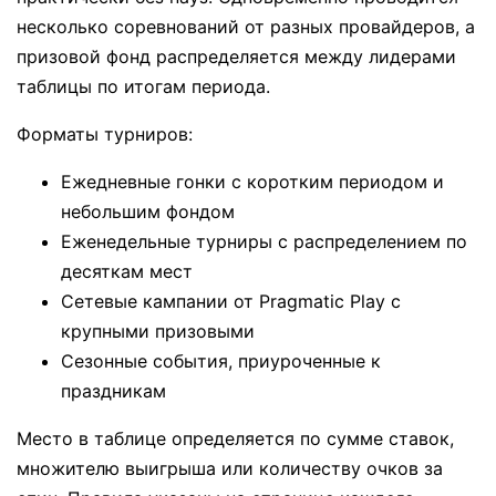
несколько соревнований от разных провайдеров, а
призовой фонд распределяется между лидерами
таблицы по итогам периода.
Форматы турниров:
Ежедневные гонки с коротким периодом и
небольшим фондом
Еженедельные турниры с распределением по
десяткам мест
Сетевые кампании от Pragmatic Play с
крупными призовыми
Сезонные события, приуроченные к
праздникам
Место в таблице определяется по сумме ставок,
множителю выигрыша или количеству очков за