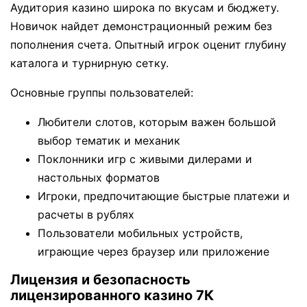
Аудитория казино широка по вкусам и бюджету.
Новичок найдет демонстрационный режим без
пополнения счета. Опытный игрок оценит глубину
каталога и турнирную сетку.
Основные группы пользователей:
Любители слотов, которым важен большой
выбор тематик и механик
Поклонники игр с живыми дилерами и
настольных форматов
Игроки, предпочитающие быстрые платежи и
расчеты в рублях
Пользователи мобильных устройств,
играющие через браузер или приложение
Лицензия и безопасность
лицензированного казино 7К