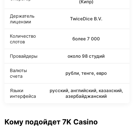
(Кипр)
Держатель
TwiceDice B.V.
лицензии
Количество
более 7 000
слотов
Провайдеры
около 98 студий
Валюты
рубли, тенге, евро
счета
Языки
русский, английский, казахский,
интерфейса
азербайджанский
Кому подойдет 7K Casino