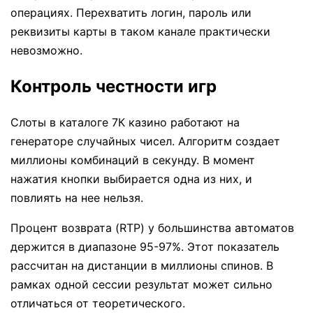
операциях. Перехватить логин, пароль или
реквизиты карты в таком канале практически
невозможно.
Контроль честности игр
Слоты в каталоге 7К казино работают на
генераторе случайных чисел. Алгоритм создает
миллионы комбинаций в секунду. В момент
нажатия кнопки выбирается одна из них, и
повлиять на нее нельзя.
Процент возврата (RTP) у большинства автоматов
держится в диапазоне 95-97%. Этот показатель
рассчитан на дистанции в миллионы спинов. В
рамках одной сессии результат может сильно
отличаться от теоретического.