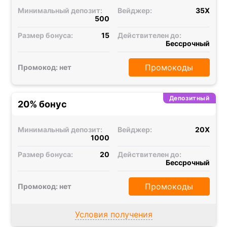
Минимальный депозит:
Вейджер:
35X
500
Размер бонуса:
15
Действителен до:
Бессрочный
Промокоды
Промокод: нет
Депозитный
20% бонус
Минимальный депозит:
Вейджер:
20X
1000
Размер бонуса:
20
Действителен до:
Бессрочный
Промокоды
Промокод: нет
Условия получения