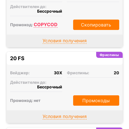
Действителен до:
Бессрочный
COPYCOD
Скопировать
Промокод:
Условия получения
Фриспины
20 FS
Вейджер:
30X
Фриспины:
20
Действителен до:
Бессрочный
Промокоды
Промокод: нет
Условия получения