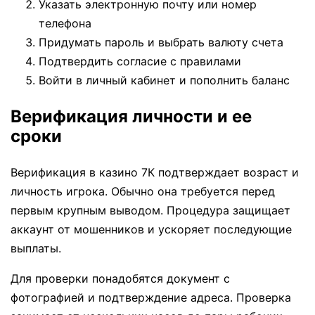
Указать электронную почту или номер
телефона
Придумать пароль и выбрать валюту счета
Подтвердить согласие с правилами
Войти в личный кабинет и пополнить баланс
Верификация личности и ее
сроки
Верификация в казино 7К подтверждает возраст и
личность игрока. Обычно она требуется перед
первым крупным выводом. Процедура защищает
аккаунт от мошенников и ускоряет последующие
выплаты.
Для проверки понадобятся документ с
фотографией и подтверждение адреса. Проверка