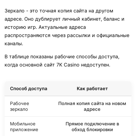
Зеркало - это точная копия сайта на другом
адресе. Оно дублирует личный кабинет, баланс и
историю игр. Актуальные адреса
распространяются через рассылки и официальные
каналы.
В таблице показаны рабочие способы доступа,
когда основной сайт 7K Casino недоступен.
Способ доступа
Как работает
Рабочее
Полная копия сайта на новом
зеркало
адресе
Мобильное
Прямое подключение в
приложение
обход блокировки