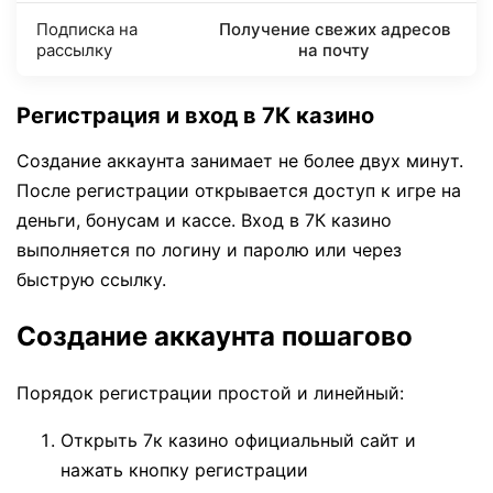
Подписка на
Получение свежих адресов
рассылку
на почту
Регистрация и вход в 7К казино
Создание аккаунта занимает не более двух минут.
После регистрации открывается доступ к игре на
деньги, бонусам и кассе. Вход в 7К казино
выполняется по логину и паролю или через
быструю ссылку.
Создание аккаунта пошагово
Порядок регистрации простой и линейный:
Открыть 7к казино официальный сайт и
нажать кнопку регистрации