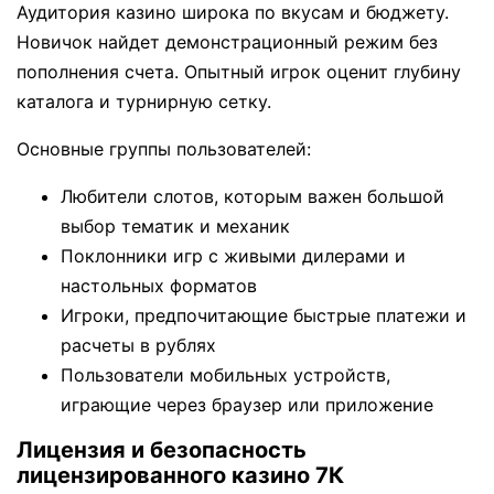
Аудитория казино широка по вкусам и бюджету.
Новичок найдет демонстрационный режим без
пополнения счета. Опытный игрок оценит глубину
каталога и турнирную сетку.
Основные группы пользователей:
Любители слотов, которым важен большой
выбор тематик и механик
Поклонники игр с живыми дилерами и
настольных форматов
Игроки, предпочитающие быстрые платежи и
расчеты в рублях
Пользователи мобильных устройств,
играющие через браузер или приложение
Лицензия и безопасность
лицензированного казино 7К