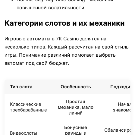
повышенной волатильности
Категории слотов и их механики
Игровые автоматы в 7K Casino делятся на
несколько типов. Каждый рассчитан на свой стиль
игры. Понимание различий помогает выбрать
автомат под свой бюджет.
Тип слота
Особенность
Подходит 
Простая
Классические
Начала
механика, мало
трехбарабанные
знакомст
линий
Бонусные
Сбалансиров
Видеослоты
раунды и