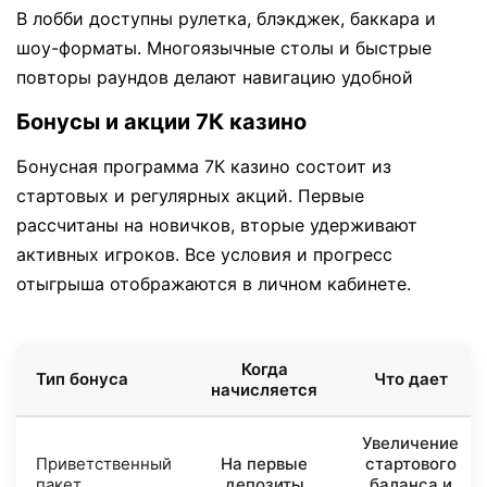
В лобби доступны рулетка, блэкджек, баккара и
шоу-форматы. Многоязычные столы и быстрые
повторы раундов делают навигацию удобной
Бонусы и акции 7К казино
Бонусная программа 7К казино состоит из
стартовых и регулярных акций. Первые
рассчитаны на новичков, вторые удерживают
активных игроков. Все условия и прогресс
отыгрыша отображаются в личном кабинете.
Когда
Тип бонуса
Что дает
начисляется
Увеличение
Приветственный
На первые
стартового
пакет
депозиты
баланса и