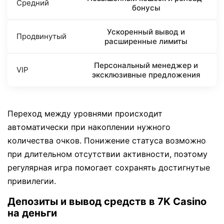
Средний
бонусы
Ускоренный вывод и
Продвинутый
расширенные лимиты
Персональный менеджер и
VIP
эксклюзивные предложения
Переход между уровнями происходит
автоматически при накоплении нужного
количества очков. Понижение статуса возможно
при длительном отсутствии активности, поэтому
регулярная игра помогает сохранять достигнутые
привилегии.
Депозиты и вывод средств в 7K Casino
на деньги