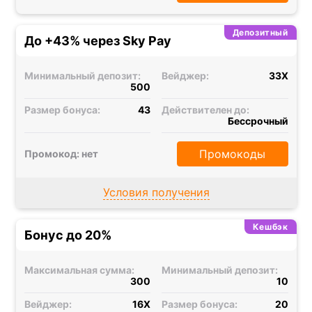
Депозитный
До +43% через Sky Pay
Минимальный депозит:
Вейджер:
33X
500
Размер бонуса:
43
Действителен до:
Бессрочный
Промокоды
Промокод: нет
Условия получения
Кешбэк
Бонус до 20%
Максимальная сумма:
Минимальный депозит:
300
10
Вейджер:
16X
Размер бонуса:
20