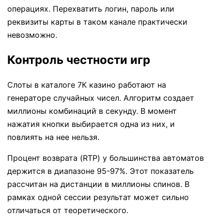
операциях. Перехватить логин, пароль или
реквизиты карты в таком канале практически
невозможно.
Контроль честности игр
Слоты в каталоге 7К казино работают на
генераторе случайных чисел. Алгоритм создает
миллионы комбинаций в секунду. В момент
нажатия кнопки выбирается одна из них, и
повлиять на нее нельзя.
Процент возврата (RTP) у большинства автоматов
держится в диапазоне 95-97%. Этот показатель
рассчитан на дистанции в миллионы спинов. В
рамках одной сессии результат может сильно
отличаться от теоретического.