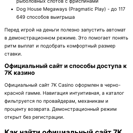
рыболовных слотов с фриспинами
Dog House Megaways (Pragmatic Play) - до 117
649 способов выигрыша
Перед игрой на деньги полезно запустить автомат
в демонстрационном режиме. Это помогает понять
ритм выплат и подобрать комфортный размер
ставки.
Официальный сайт и способы доступа к
7К казино
Официальный сайт 7K Casino оформлен в черно-
красной гамме. Навигация интуитивная, а каталог
фильтруется по провайдерам, механикам и
проценту возврата. Демонстрационный режим
открыт без регистрации.
Как найти официальный сайт 7K