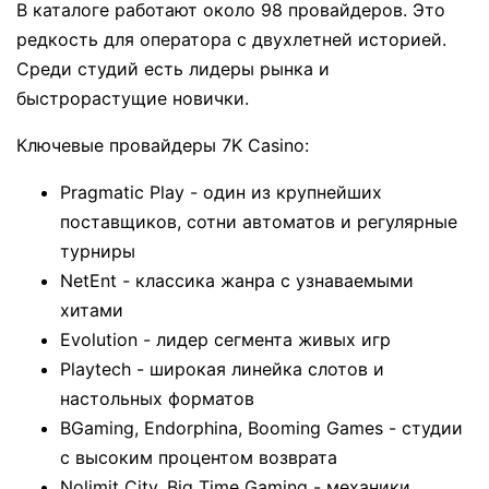
В каталоге работают около 98 провайдеров. Это
редкость для оператора с двухлетней историей.
Среди студий есть лидеры рынка и
быстрорастущие новички.
Ключевые провайдеры 7K Casino:
Pragmatic Play - один из крупнейших
поставщиков, сотни автоматов и регулярные
турниры
NetEnt - классика жанра с узнаваемыми
хитами
Evolution - лидер сегмента живых игр
Playtech - широкая линейка слотов и
настольных форматов
BGaming, Endorphina, Booming Games - студии
с высоким процентом возврата
Nolimit City, Big Time Gaming - механики