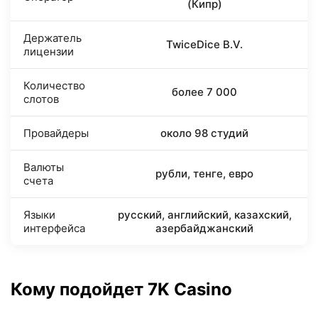
(Кипр)
Держатель
TwiceDice B.V.
лицензии
Количество
более 7 000
слотов
Провайдеры
около 98 студий
Валюты
рубли, тенге, евро
счета
Языки
русский, английский, казахский,
интерфейса
азербайджанский
Кому подойдет 7K Casino