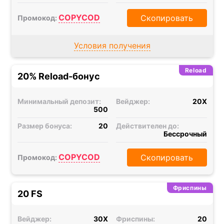
COPYCOD
Скопировать
Промокод:
Условия получения
Reload
20% Reload-бонус
Минимальный депозит:
Вейджер:
20X
500
Размер бонуса:
20
Действителен до:
Бессрочный
COPYCOD
Скопировать
Промокод:
Фриспины
20 FS
Вейджер:
30X
Фриспины:
20