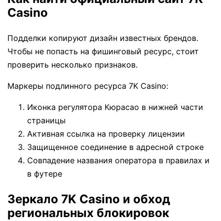
Casino
Подделки копируют дизайн известных брендов.
Чтобы не попасть на фишинговый ресурс, стоит
проверить несколько признаков.
Маркеры подлинного ресурса 7K Casino:
Иконка регулятора Кюрасао в нижней части
страницы
Активная ссылка на проверку лицензии
Защищенное соединение в адресной строке
Совпадение названия оператора в правилах и
в футере
Зеркало 7K Casino и обход
региональных блокировок