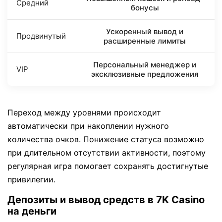
Средний
бонусы
Ускоренный вывод и
Продвинутый
расширенные лимиты
Персональный менеджер и
VIP
эксклюзивные предложения
Переход между уровнями происходит
автоматически при накоплении нужного
количества очков. Понижение статуса возможно
при длительном отсутствии активности, поэтому
регулярная игра помогает сохранять достигнутые
привилегии.
Депозиты и вывод средств в 7K Casino
на деньги