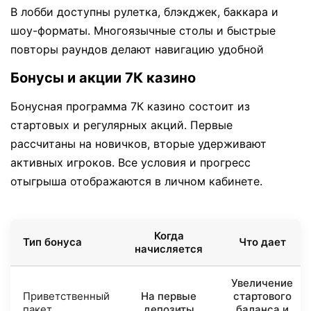
В лобби доступны рулетка, блэкджек, баккара и
шоу-форматы. Многоязычные столы и быстрые
повторы раундов делают навигацию удобной
Бонусы и акции 7К казино
Бонусная программа 7К казино состоит из
стартовых и регулярных акций. Первые
рассчитаны на новичков, вторые удерживают
активных игроков. Все условия и прогресс
отыгрыша отображаются в личном кабинете.
Когда
Тип бонуса
Что дает
начисляется
Увеличение
Приветственный
На первые
стартового
пакет
депозиты
баланса и