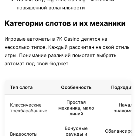
повышенной волатильности
Категории слотов и их механики
Игровые автоматы в 7K Casino делятся на
несколько типов. Каждый рассчитан на свой стиль
игры. Понимание различий помогает выбрать
автомат под свой бюджет.
Тип слота
Особенность
Подходит 
Простая
Классические
Начала
механика, мало
трехбарабанные
знакомст
линий
Бонусные
Сбалансиров
Видеослоты
раунды и