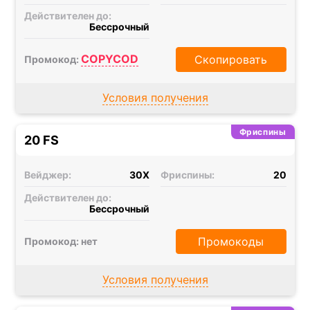
Действителен до:
Бессрочный
COPYCOD
Скопировать
Промокод:
Условия получения
Фриспины
20 FS
Вейджер:
30X
Фриспины:
20
Действителен до:
Бессрочный
Промокоды
Промокод: нет
Условия получения