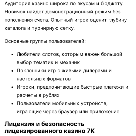
Аудитория казино широка по вкусам и бюджету.
Новичок найдет демонстрационный режим без
пополнения счета. Опытный игрок оценит глубину
каталога и турнирную сетку.
Основные группы пользователей:
Любители слотов, которым важен большой
выбор тематик и механик
Поклонники игр с живыми дилерами и
настольных форматов
Игроки, предпочитающие быстрые платежи и
расчеты в рублях
Пользователи мобильных устройств,
играющие через браузер или приложение
Лицензия и безопасность
лицензированного казино 7К