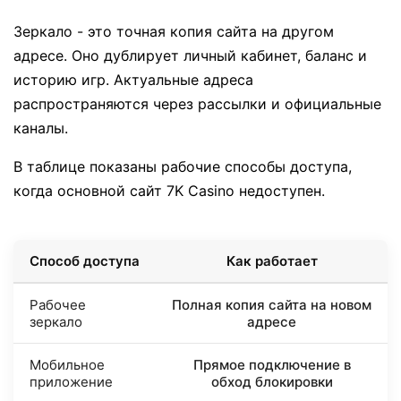
Зеркало - это точная копия сайта на другом
адресе. Оно дублирует личный кабинет, баланс и
историю игр. Актуальные адреса
распространяются через рассылки и официальные
каналы.
В таблице показаны рабочие способы доступа,
когда основной сайт 7K Casino недоступен.
Способ доступа
Как работает
Рабочее
Полная копия сайта на новом
зеркало
адресе
Мобильное
Прямое подключение в
приложение
обход блокировки