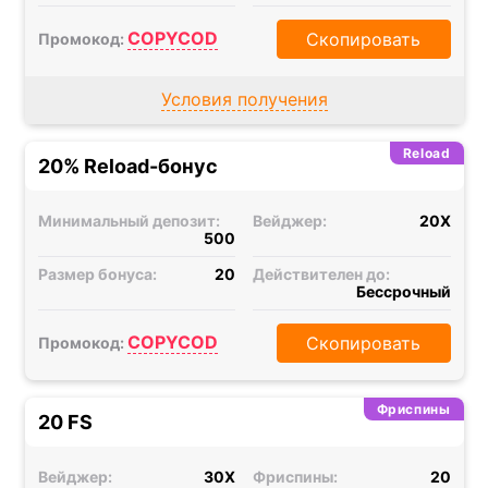
COPYCOD
Скопировать
Промокод:
Условия получения
Reload
20% Reload-бонус
Минимальный депозит:
Вейджер:
20X
500
Размер бонуса:
20
Действителен до:
Бессрочный
COPYCOD
Скопировать
Промокод:
Фриспины
20 FS
Вейджер:
30X
Фриспины:
20