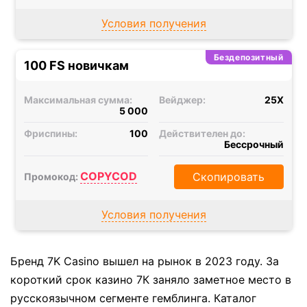
Условия получения
Бездепозитный
100 FS новичкам
Максимальная сумма:
Вейджер:
25X
5 000
Фриспины:
100
Действителен до:
Бессрочный
COPYCOD
Скопировать
Промокод:
Условия получения
Бренд 7K Casino вышел на рынок в 2023 году. За
короткий срок казино 7К заняло заметное место в
русскоязычном сегменте гемблинга. Каталог