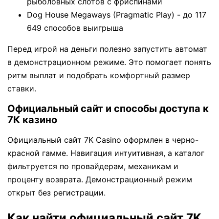
рыболовных слотов с фриспинами
Dog House Megaways (Pragmatic Play) - до 117
649 способов выигрыша
Перед игрой на деньги полезно запустить автомат
в демонстрационном режиме. Это помогает понять
ритм выплат и подобрать комфортный размер
ставки.
Официальный сайт и способы доступа к
7К казино
Официальный сайт 7K Casino оформлен в черно-
красной гамме. Навигация интуитивная, а каталог
фильтруется по провайдерам, механикам и
проценту возврата. Демонстрационный режим
открыт без регистрации.
Как найти официальный сайт 7K