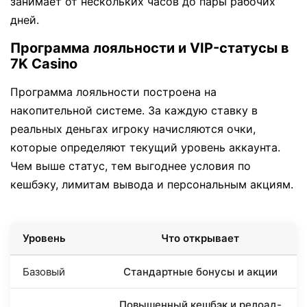
занимает от нескольких часов до пары рабочих
дней.
Программа лояльности и VIP-статусы в
7K Casino
Программа лояльности построена на
накопительной системе. За каждую ставку в
реальных деньгах игроку начисляются очки,
которые определяют текущий уровень аккаунта.
Чем выше статус, тем выгоднее условия по
кешбэку, лимитам вывода и персональным акциям.
Уровень
Что открывает
Базовый
Стандартные бонусы и акции
Повышенный кешбэк и релоад-