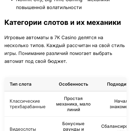
повышенной волатильности
Категории слотов и их механики
Игровые автоматы в 7K Casino делятся на
несколько типов. Каждый рассчитан на свой стиль
игры. Понимание различий помогает выбрать
автомат под свой бюджет.
Тип слота
Особенность
Подходит 
Простая
Классические
Начала
механика, мало
трехбарабанные
знакомст
линий
Бонусные
Сбалансиров
Видеослоты
раунды и