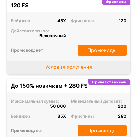
Фриспины
120 FS
Вейджер:
45X
Фриспины:
120
Действителен до:
Бессрочный
Промокоды
Промокод: нет
Условия получения
Приветственный
До 150% новичкам + 280 FS
Максимальная сумма:
Минимальный депозит:
50 000
200
Вейджер:
35X
Фриспины:
280
Промокоды
Промокод: нет