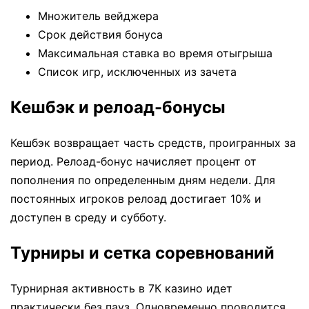
Множитель вейджера
Срок действия бонуса
Максимальная ставка во время отыгрыша
Список игр, исключенных из зачета
Кешбэк и релоад-бонусы
Кешбэк возвращает часть средств, проигранных за
период. Релоад-бонус начисляет процент от
пополнения по определенным дням недели. Для
постоянных игроков релоад достигает 10% и
доступен в среду и субботу.
Турниры и сетка соревнований
Турнирная активность в 7К казино идет
практически без пауз. Одновременно проводится