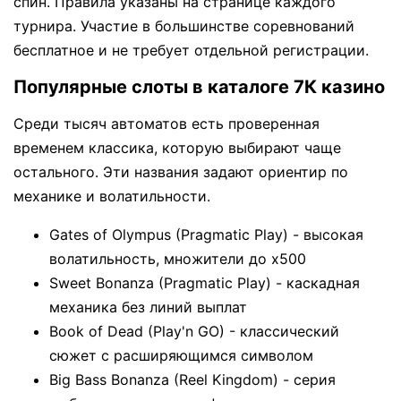
спин. Правила указаны на странице каждого
турнира. Участие в большинстве соревнований
бесплатное и не требует отдельной регистрации.
Популярные слоты в каталоге 7К казино
Среди тысяч автоматов есть проверенная
временем классика, которую выбирают чаще
остального. Эти названия задают ориентир по
механике и волатильности.
Gates of Olympus (Pragmatic Play) - высокая
волатильность, множители до x500
Sweet Bonanza (Pragmatic Play) - каскадная
механика без линий выплат
Book of Dead (Play'n GO) - классический
сюжет с расширяющимся символом
Big Bass Bonanza (Reel Kingdom) - серия