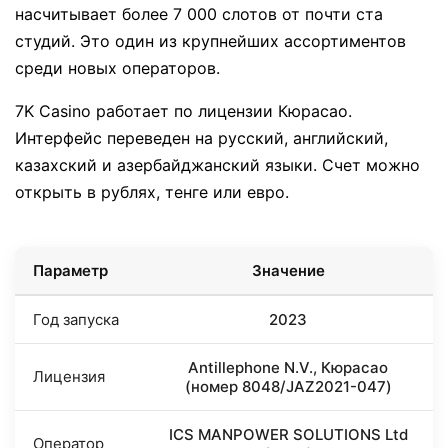
насчитывает более 7 000 слотов от почти ста
студий. Это один из крупнейших ассортиментов
среди новых операторов.
7K Casino работает по лицензии Кюрасао.
Интерфейс переведен на русский, английский,
казахский и азербайджанский языки. Счет можно
открыть в рублях, тенге или евро.
Параметр
Значение
Год запуска
2023
Antillephone N.V., Кюрасао
Лицензия
(номер 8048/JAZ2021-047)
ICS MANPOWER SOLUTIONS Ltd
Оператор