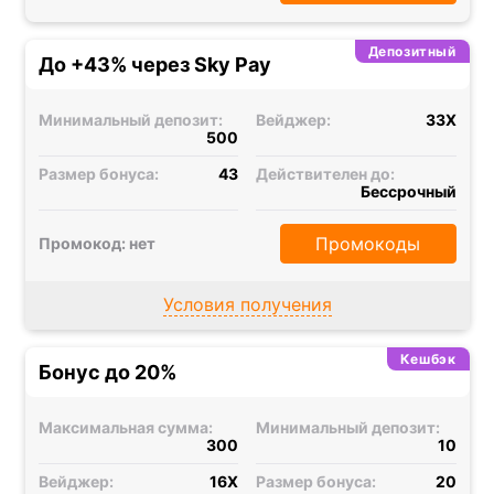
Депозитный
До +43% через Sky Pay
Минимальный депозит:
Вейджер:
33X
500
Размер бонуса:
43
Действителен до:
Бессрочный
Промокоды
Промокод: нет
Условия получения
Кешбэк
Бонус до 20%
Максимальная сумма:
Минимальный депозит:
300
10
Вейджер:
16X
Размер бонуса:
20