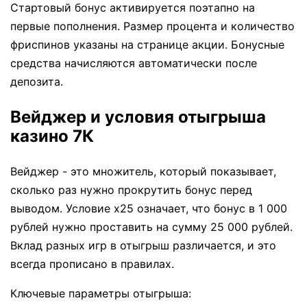
Стартовый бонус активируется поэтапно на
первые пополнения. Размер процента и количество
фриспинов указаны на странице акции. Бонусные
средства начисляются автоматически после
депозита.
Вейджер и условия отыгрыша
казино 7К
Вейджер - это множитель, который показывает,
сколько раз нужно прокрутить бонус перед
выводом. Условие x25 означает, что бонус в 1 000
рублей нужно проставить на сумму 25 000 рублей.
Вклад разных игр в отыгрыш различается, и это
всегда прописано в правилах.
Ключевые параметры отыгрыша: