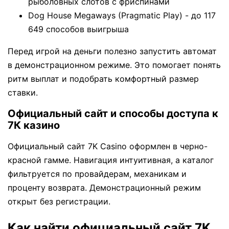
рыболовных слотов с фриспинами
Dog House Megaways (Pragmatic Play) - до 117
649 способов выигрыша
Перед игрой на деньги полезно запустить автомат
в демонстрационном режиме. Это помогает понять
ритм выплат и подобрать комфортный размер
ставки.
Официальный сайт и способы доступа к
7К казино
Официальный сайт 7K Casino оформлен в черно-
красной гамме. Навигация интуитивная, а каталог
фильтруется по провайдерам, механикам и
проценту возврата. Демонстрационный режим
открыт без регистрации.
Как найти официальный сайт 7K