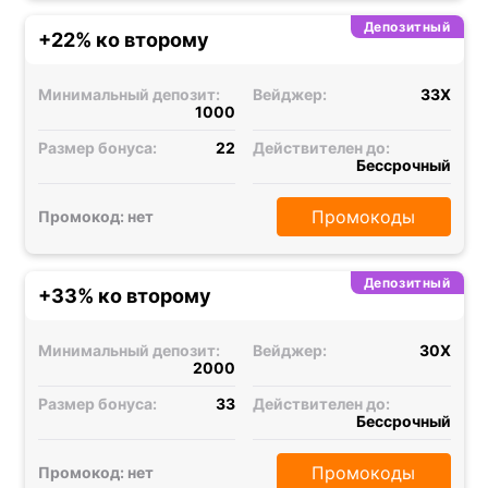
Депозитный
+22% ко второму
Минимальный депозит:
Вейджер:
33X
1000
Размер бонуса:
22
Действителен до:
Бессрочный
Промокоды
Промокод: нет
Депозитный
+33% ко второму
Минимальный депозит:
Вейджер:
30X
2000
Размер бонуса:
33
Действителен до:
Бессрочный
Промокоды
Промокод: нет