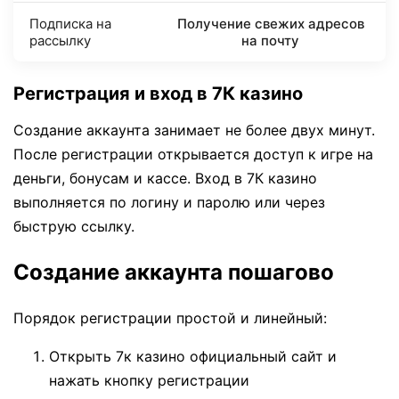
Подписка на
Получение свежих адресов
рассылку
на почту
Регистрация и вход в 7К казино
Создание аккаунта занимает не более двух минут.
После регистрации открывается доступ к игре на
деньги, бонусам и кассе. Вход в 7К казино
выполняется по логину и паролю или через
быструю ссылку.
Создание аккаунта пошагово
Порядок регистрации простой и линейный:
Открыть 7к казино официальный сайт и
нажать кнопку регистрации