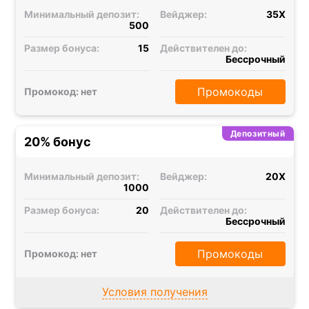
Минимальный депозит:
Вейджер:
35X
500
Размер бонуса:
15
Действителен до:
Бессрочный
Промокоды
Промокод: нет
Депозитный
20% бонус
Минимальный депозит:
Вейджер:
20X
1000
Размер бонуса:
20
Действителен до:
Бессрочный
Промокоды
Промокод: нет
Условия получения