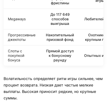
игры
фриспины
До 117 649
Megaways
способов
Любителей 
выигрыша
Прогрессивные
Накопительный
Охотников
джекпоты
призовой фонд
крупным пр
Слоты с
Прямой доступ
покупкой
к бонусному
Опытных иг
бонуса
раунду
Волатильность определяет ритм игры сильнее, чем
процент возврата. Низкая дает частые мелкие
выплаты. Высокая приносит редкие, но крупные
суммы.