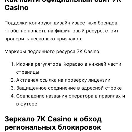
Casino
Подделки копируют дизайн известных брендов.
Чтобы не попасть на фишинговый ресурс, стоит
проверить несколько признаков.
Маркеры подлинного ресурса 7K Casino:
Иконка регулятора Кюрасао в нижней части
страницы
Активная ссылка на проверку лицензии
Защищенное соединение в адресной строке
Совпадение названия оператора в правилах и
в футере
Зеркало 7K Casino и обход
региональных блокировок