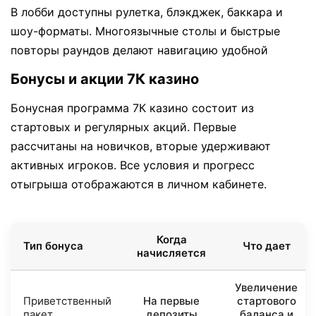
В лобби доступны рулетка, блэкджек, баккара и
шоу-форматы. Многоязычные столы и быстрые
повторы раундов делают навигацию удобной
Бонусы и акции 7К казино
Бонусная программа 7К казино состоит из
стартовых и регулярных акций. Первые
рассчитаны на новичков, вторые удерживают
активных игроков. Все условия и прогресс
отыгрыша отображаются в личном кабинете.
Когда
Тип бонуса
Что дает
начисляется
Увеличение
Приветственный
На первые
стартового
пакет
депозиты
баланса и