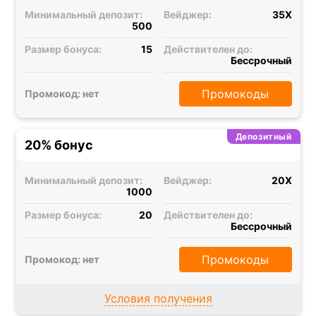
Минимальный депозит:
Вейджер:
35X
500
Размер бонуса:
15
Действителен до:
Бессрочный
Промокоды
Промокод: нет
Депозитный
20% бонус
Минимальный депозит:
Вейджер:
20X
1000
Размер бонуса:
20
Действителен до:
Бессрочный
Промокоды
Промокод: нет
Условия получения