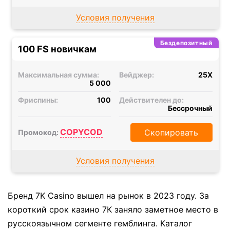
Условия получения
Бездепозитный
100 FS новичкам
Максимальная сумма:
Вейджер:
25X
5 000
Фриспины:
100
Действителен до:
Бессрочный
COPYCOD
Скопировать
Промокод:
Условия получения
Бренд 7K Casino вышел на рынок в 2023 году. За
короткий срок казино 7К заняло заметное место в
русскоязычном сегменте гемблинга. Каталог