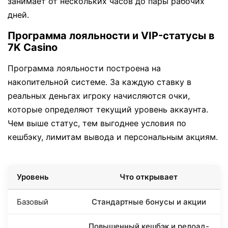
занимает от нескольких часов до пары рабочих
дней.
Программа лояльности и VIP-статусы в
7K Casino
Программа лояльности построена на
накопительной системе. За каждую ставку в
реальных деньгах игроку начисляются очки,
которые определяют текущий уровень аккаунта.
Чем выше статус, тем выгоднее условия по
кешбэку, лимитам вывода и персональным акциям.
Уровень
Что открывает
Базовый
Стандартные бонусы и акции
Повышенный кешбэк и релоад-