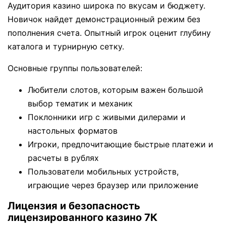
Аудитория казино широка по вкусам и бюджету.
Новичок найдет демонстрационный режим без
пополнения счета. Опытный игрок оценит глубину
каталога и турнирную сетку.
Основные группы пользователей:
Любители слотов, которым важен большой
выбор тематик и механик
Поклонники игр с живыми дилерами и
настольных форматов
Игроки, предпочитающие быстрые платежи и
расчеты в рублях
Пользователи мобильных устройств,
играющие через браузер или приложение
Лицензия и безопасность
лицензированного казино 7К