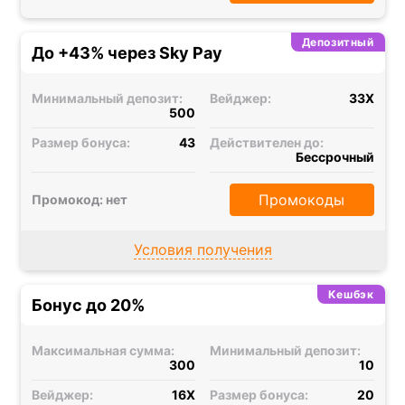
Депозитный
До +43% через Sky Pay
Минимальный депозит:
Вейджер:
33X
500
Размер бонуса:
43
Действителен до:
Бессрочный
Промокоды
Промокод: нет
Условия получения
Кешбэк
Бонус до 20%
Максимальная сумма:
Минимальный депозит:
300
10
Вейджер:
16X
Размер бонуса:
20