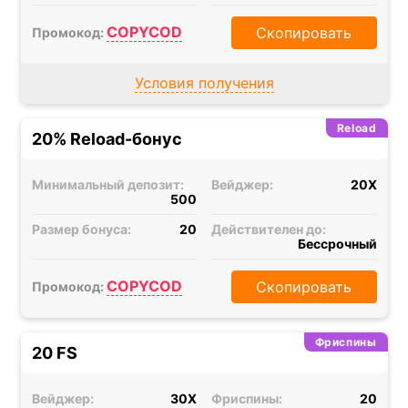
COPYCOD
Скопировать
Промокод:
Условия получения
Reload
20% Reload-бонус
Минимальный депозит:
Вейджер:
20X
500
Размер бонуса:
20
Действителен до:
Бессрочный
COPYCOD
Скопировать
Промокод:
Фриспины
20 FS
Вейджер:
30X
Фриспины:
20